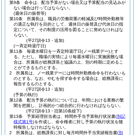
第9条
命令は、配当予算がない場合又は予算配当の見込みが
ない場合は行ってはならない。
(週休日の振替等)
第10条
所属長は、職員の労働荷重の軽減及び時間外勤務等
の適正な執行を目的として、週休日の振替及び代休日の指
定について、その制度の活用を図ることに努めなければな
らない。
(平27訓令13・追加)
(一斉定時退庁日)
第11条
毎週水曜日を一斉定時退庁日
(ノー残業デー)
とす
る。
ただし、職場の実情により毎週水曜日に実施困難な場
合は、所属長が総務課長と協議の上、別の時期に定めるこ
とができるものとする。
2
所属長は、ノー残業デーには時間外勤務命令を行わないも
のとする。
なお、やむを得ず命令する場合は、総務課長に
報告するものとする。
(平27訓令13・追加)
(予算の執行)
第12条
配当予算の執行については、年間における業務の繁
閑を把握し、計画的かつ総合的に行わなければならない。
(平27訓令13・旧第10条繰下)
第13条
予算経理担当者は、時間外手当予算執行状況書
(
別記
様式第1号
)
を作成し、命令権者に対し予算の執行状況を随
時報告しなければならない。
2
所属長は、総務課長に対し毎月時間外手当実績報告書
(
別