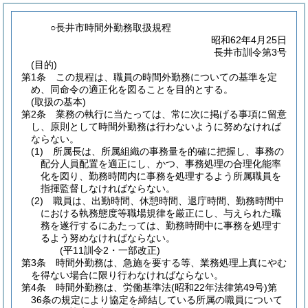
○長井市時間外勤務取扱規程
昭和62年4月25日
長井市訓令第3号
(目的)
第1条
この規程は、職員の時間外勤務についての基準を定
め、同命令の適正化を図ることを目的とする。
(取扱の基本)
第2条
業務の執行に当たっては、常に次に掲げる事項に留意
し、原則として時間外勤務は行わないように努めなければ
ならない。
(1)
所属長は、所属組織の事務量を的確に把握し、事務の
配分人員配置を適正にし、かつ、事務処理の合理化能率
化を図り、勤務時間内に事務を処理するよう所属職員を
指揮監督しなければならない。
(2)
職員は、出勤時間、休憩時間、退庁時間、勤務時間中
における執務態度等職場規律を厳正にし、与えられた職
務を遂行するにあたっては、勤務時間中に事務を処理す
るよう努めなければならない。
(平11訓令2・一部改正)
第3条
時間外勤務は、急施を要する等、業務処理上真にやむ
を得ない場合に限り行わなければならない。
第4条
時間外勤務は、労働基準法
(昭和22年法律第49号)
第
36条の規定により協定を締結している所属の職員について