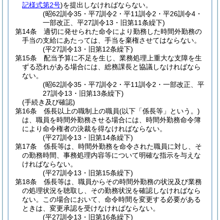
記様式第2号
)
を提出しなければならない。
(昭62訓令35・平7訓令2・平11訓令2・平26訓令4・
一部改正、平27訓令13・旧第11条繰下)
第14条
適切に発せられた命令により勤務した時間外勤務の
手当の支給にあたっては、手当を棄権させてはならない。
(平27訓令13・旧第12条繰下)
第15条
配当予算に不足を生じ、業務処理上重大な支障を生
ずる恐れがある場合には、総務課長と協議しなければなら
ない。
(昭62訓令35・平7訓令2・平11訓令2・一部改正、平
27訓令13・旧第13条繰下)
(手続き及び確認)
第16条
係長以上の職制上の職員
(以下「係長等」という。)
は、職員を時間外勤務させる場合には、時間外勤務命令簿
により命令権者の決裁を得なければならない。
(平27訓令13・旧第14条繰下)
第17条
係長等は、時間外勤務を命令された職員に対し、そ
の勤務時間、事務処理内容等について明確な指示を与えな
ければならない。
(平27訓令13・旧第15条繰下)
第18条
係長等は、職員からその時間外勤務の状況及び業務
の処理状況を聴取し、その勤務状況を確認しなければなら
ない。
この場合において、命令時間を変更する必要がある
ときは、変更承認を受けなければならない。
(平27訓令13・旧第16条繰下)