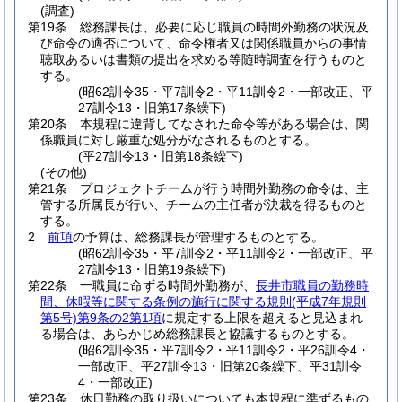
(調査)
第19条
総務課長は、必要に応じ職員の時間外勤務の状況及
び命令の適否について、命令権者又は関係職員からの事情
聴取あるいは書類の提出を求める等随時調査を行うものと
する。
(昭62訓令35・平7訓令2・平11訓令2・一部改正、平
27訓令13・旧第17条繰下)
第20条
本規程に違背してなされた命令等がある場合は、関
係職員に対し厳重な処分がなされるものとする。
(平27訓令13・旧第18条繰下)
(その他)
第21条
プロジェクトチームが行う時間外勤務の命令は、主
管する所属長が行い、チームの主任者が決裁を得るものと
する。
2
前項
の予算は、総務課長が管理するものとする。
(昭62訓令35・平7訓令2・平11訓令2・一部改正、平
27訓令13・旧第19条繰下)
第22条
一職員に命ずる時間外勤務が、
長井市職員の勤務時
間、休暇等に関する条例の施行に関する規則
(平成7年規則
第5号)
第9条の2第1項
に規定する上限を超えると見込まれ
る場合は、あらかじめ総務課長と協議するものとする。
(昭62訓令35・平7訓令2・平11訓令2・平26訓令4・
一部改正、平27訓令13・旧第20条繰下、平31訓令
4・一部改正)
第23条
休日勤務の取り扱いについても本規程に準ずるもの