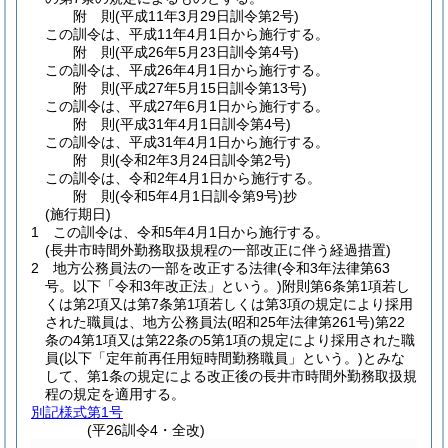
附
則
(平成11年3月29日
訓令第2号)
この訓令は、平成11年4月1日から施行する。
附
則
(平成26年5月23日
訓令第4号)
この訓令は、平成26年4月1日から施行する。
附
則
(平成27年5月15日
訓令第13号)
この訓令は、平成27年6月1日から施行する。
附
則
(平成31年4月1日
訓令第4号)
この訓令は、平成31年4月1日から施行する。
附
則
(令和2年3月24日
訓令第2号)
この訓令は、令和2年4月1日から施行する。
附
則
(令和5年4月1日
訓令第9号)
抄
(施行期日)
1
この訓令は、令和5年4月1日から施行する。
(長井市時間外勤務取扱規程の一部改正に伴う経過措置)
2
地方公務員法の一部を改正する法律
(令和3年法律第63
号。以下「令和3年改正法」という。)
附則第6条第1項若し
くは第2項又は第7条第1項若しくは第3項の規定により採用
された職員は、地方公務員法
(昭和25年法律第261号)
第22
条の4第1項又は第22条の5第1項の規定により採用された職
員
(以下「定年前再任用短時間勤務職員」という。)
とみな
して、第1条の規定による改正後の長井市時間外勤務取扱規
程の規定を適用する。
別記様式第1号
(平26訓令4・全改)