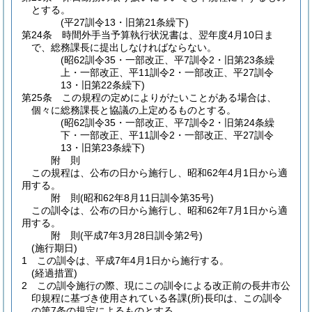
とする。
(平27訓令13・旧第21条繰下)
第24条
時間外手当予算執行状況書は、翌年度4月10日ま
で、総務課長に提出しなければならない。
(昭62訓令35・一部改正、平7訓令2・旧第23条繰
上・一部改正、平11訓令2・一部改正、平27訓令
13・旧第22条繰下)
第25条
この規程の定めによりがたいことがある場合は、
個々に総務課長と協議の上定めるものとする。
(昭62訓令35・一部改正、平7訓令2・旧第24条繰
下・一部改正、平11訓令2・一部改正、平27訓令
13・旧第23条繰下)
附
則
この規程は、公布の日から施行し、昭和62年4月1日から適
用する。
附
則
(昭和62年8月11日
訓令第35号)
この訓令は、公布の日から施行し、昭和62年7月1日から適
用する。
附
則
(平成7年3月28日
訓令第2号)
(施行期日)
1
この訓令は、平成7年4月1日から施行する。
(経過措置)
2
この訓令施行の際、現にこの訓令による改正前の長井市公
印規程に基づき使用されている各課
(所)
長印は、この訓令
の第7条の規定によるものとする。