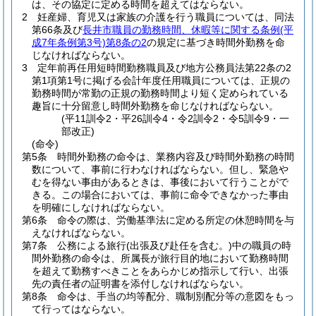
は、その協定に定める時間を超えてはならない。
2
妊産婦、育児又は家族の介護を行う職員については、同法
第66条及び
長井市職員の勤務時間、休暇等に関する条例
(平
成7年条例第3号)
第8条の2
の規定に基づき時間外勤務を命
じなければならない。
3
定年前再任用短時間勤務職員及び地方公務員法第22条の2
第1項第1号に掲げる会計年度任用職員については、正規の
勤務時間が常勤の正規の勤務時間より短く定められている
趣旨に十分留意し時間外勤務を命じなければならない。
(平11訓令2・平26訓令4・令2訓令2・令5訓令9・一
部改正)
(命令)
第5条
時間外勤務の命令は、業務内容及び時間外勤務の時間
数について、事前に行わなければならない。
但し、緊急や
むを得ない事由があるときは、事後において行うことがで
きる。
この場合においては、事前に命令できなかった事由
を明確にしなければならない。
第6条
命令の際は、労働基準法に定める所定の休憩時間を与
えなければならない。
第7条
公務による旅行
(出張及び赴任を含む。)
中の職員の時
間外勤務の命令は、所属長が旅行目的地において勤務時間
を超えて勤務すべきことをあらかじめ指示して行い、出張
先の責任者の証明書を添付しなければならない。
第8条
命令は、手当の均等配分、職制別配分等の意図をもっ
て行ってはならない。