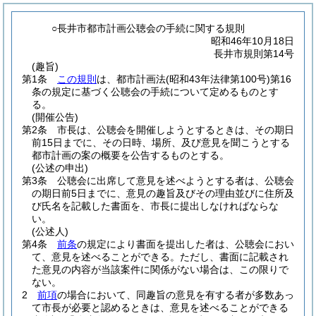
○長井市都市計画公聴会の手続に関する規則
昭和46年10月18日
長井市規則第14号
(趣旨)
第1条
この規則
は、都市計画法
(昭和43年法律第100号)
第16
条の規定に基づく公聴会の手続について定めるものとす
る。
(開催公告)
第2条
市長は、公聴会を開催しようとするときは、その期日
前15日までに、その日時、場所、及び意見を聞こうとする
都市計画の案の概要を公告するものとする。
(公述の申出)
第3条
公聴会に出席して意見を述べようとする者は、公聴会
の期日前5日までに、意見の趣旨及びその理由並びに住所及
び氏名を記載した書面を、市長に提出しなければならな
い。
(公述人)
第4条
前条
の規定により書面を提出した者は、公聴会におい
て、意見を述べることができる。
ただし、書面に記載され
た意見の内容が当該案件に関係がない場合は、この限りで
ない。
2
前項
の場合において、同趣旨の意見を有する者が多数あっ
て市長が必要と認めるときは、意見を述べることができる