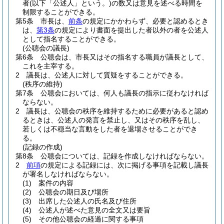
者
(以下「公述人」という。)
の数又は意見を述べる時間を
制限することができる。
第5条
市長は、
前条
の規定にかかわらず、必要と認めるとき
は、
第3条
の規定により書面を提出した者以外の者を公述人
として指名することができる。
(公聴会の議長)
第6条
公聴会は、市長又はその指名する職員が議長として、
これを主宰する。
2
議長は、公述人に対して質疑をすることができる。
(秩序の維持)
第7条
公聴会においては、何人も議長の指示に従わなければ
ならない。
2
議長は、公聴会の秩序を維持するために必要があると認め
るときは、公述人の発言を禁止し、又はその秩序を乱し、
若しくは不穏当な言動をした者を退場させることができ
る。
(記録の作成)
第8条
公聴会については、記録を作成しなければならない。
2
前項
の規定による記録には、次に掲げる事項を記載し議長
が署名しなければならない。
(1)
案件の内容
(2)
公聴会の期日及び場所
(3)
出席した公述人の氏名及び住所
(4)
公述人が述べた意見の全文又は要旨
(5)
その他公聴会の経過に関する事項