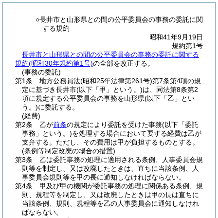
○長井市と山形県との間の公平委員会の事務の委託に関
する規約
昭和41年9月19日
規約第1号
長井市と山形県との間の公平委員会の事務の委託に関する
規約(昭和30年規約第1号)
の全部を改正する。
(事務の委託)
第1条
地方公務員法
(昭和25年法律第261号)
第7条第4項の規
定に基づき長井市
(以下「甲」という。)
は、同法第8条第2
項に規定する公平委員会の事務を山形県
(以下「乙」とい
う。)
に委託する。
(経費)
第2条
乙が
前条
の規定により委託を受けた事務
(以下「委託
事務」という。)
を処理する場合において要する経費は乙が
支弁する。
ただし、その費用は甲が負担するものとする。
(条例等制定改廃の場合の措置)
第3条
乙は委託事務の処理に適用される条例、人事委員会規
則等を制定し、又は改廃したときは、直ちに当該条例、人
事委員会規則等を甲の長に通知しなければならない。
第4条
甲及び甲の機関が委託事務の処理に関係ある条例、規
則、規程等を制定し、又は改廃したときは甲の長は直ちに
当該条例、規則、規程等を乙の人事委員会に通知しなけれ
ばならない。