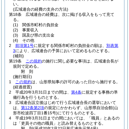
い。
(広域連合の経費の支弁の方法)
第18条
広域連合の経費は、次に掲げる収入をもって充て
る。
(1)
関係市町村の負担金
(2)
事業収入
(3)
国及び県の支出金
(4)
その他
2
前項第1号
に規定する関係市町村の負担金の額は、
別表第
3
により、広域連合の予算において定めるものとする。
(補則)
第19条
この規約
の施行に関し必要な事項は、広域連合長が
規則で定める。
附
則
(施行期日)
1
この規約
は、山形県知事の許可のあった日から施行する。
(経過措置)
2
平成20年3月31日までの間は、
第4条
に規定する事務の準
備行為を行うものとする。
3
広域連合設立後はじめて行う広域連合長の選挙において
は、
第12条第2項
の規定にかかわらず、山形県自治会館
(山
形市松波四丁目1番15号)
にて行うものとする。
4
平成19年3月31日までの間においては、「職員」とあるの
は「吏員その他の職員」と読み替えるものとする。
附
則
(平成20年2月22日
形広連告示第4号)