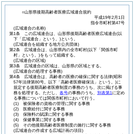
○山形県後期高齢者医療広域連合規約
平成19年2月1日
指令市町村第47号
(広域連合の名称)
第1条
この広域連合は、山形県後期高齢者医療広域連合
(以
下「広域連合」という。)
という。
(広域連合を組織する地方公共団体)
第2条
広域連合は、山形県内の全市町村
(以下「関係市町
村」という。)
をもって組織する。
(広域連合の区域)
第3条
広域連合の区域は、山形県の区域とする。
(広域連合の処理する事務)
第4条
広域連合は、高齢者の医療の確保に関する法律
(昭和
57年法律第80号。以下「高齢者医療確保法」という。)
に
規定する後期高齢者医療制度の事務のうち、次に掲げる事
務を処理する。
ただし、
各号
の事務のうち、
別表第1
に定め
る事務については関係市町村において行う。
(1)
被保険者の資格の管理に関する事務
(2)
医療給付に関する事務
(3)
保険料の賦課に関する事務
(4)
保健事業に関する事務
(5)
その他後期高齢者医療制度の施行に関する事務
(広域連合の作成する広域計画の項目)