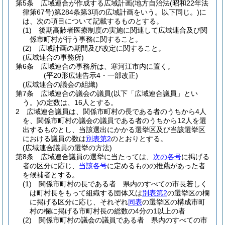
第5条
広域連合が作成する広域計画
(地方自治法
(昭和22年法
律第67号)
第284条第3項の広域計画をいう。以下同じ。)
に
は、次の項目について記載するものとする。
(1)
後期高齢者医療制度の実施に関連して広域連合及び関
係市町村が行う事務に関すること。
(2)
広域計画の期間及び改定に関すること。
(広域連合の事務所)
第6条
広域連合の事務所は、寒河江市内に置く。
(平20形広連告示4・一部改正)
(広域連合の議会の組織)
第7条
広域連合の議会の議員
(以下「広域連合議員」とい
う。)
の定数は、16人とする。
2
広域連合議員は、関係市町村の長である者のうちから4人
を、関係市町村の議会の議員である者のうちから12人を選
出するものとし、当該選出にかかる選挙区及び当該選挙区
における議員の数は
別表第2
のとおりとする。
(広域連合議員の選挙の方法)
第8条
広域連合議員の選挙に当たっては、
次の各号
に掲げる
者の区分に応じ、
当該各号
に定めるものの推薦があった者
を候補者とする。
(1)
関係市町村の長である者 県内のすべての市長若しく
は町村長をもって組織する団体又は
別表第2
の選挙区の欄
に掲げる区分に応じ、それぞれ
同表
の選挙区の構成市町
村の欄に掲げる市町村長の総数の4分の1以上の者
(2)
関係市町村の議会の議員である者 県内のすべての市