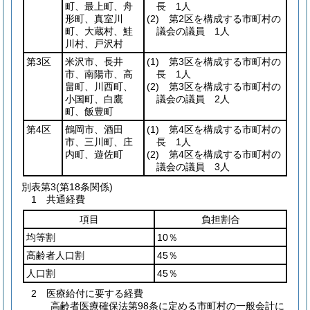
町、最上町、舟
長 1人
形町、真室川
(2)
第2区を構成する市町村の
町、大蔵村、鮭
議会の議員 1人
川村、戸沢村
第3区
米沢市、長井
(1)
第3区を構成する市町村の
市、南陽市、高
長 1人
畠町、川西町、
(2)
第3区を構成する市町村の
小国町、白鷹
議会の議員 2人
町、飯豊町
第4区
鶴岡市、酒田
(1)
第4区を構成する市町村の
市、三川町、庄
長 1人
内町、遊佐町
(2)
第4区を構成する市町村の
議会の議員 3人
別表第3
(第18条関係)
1 共通経費
項目
負担割合
均等割
10％
高齢者人口割
45％
人口割
45％
2 医療給付に要する経費
高齢者医療確保法第98条に定める市町村の一般会計に