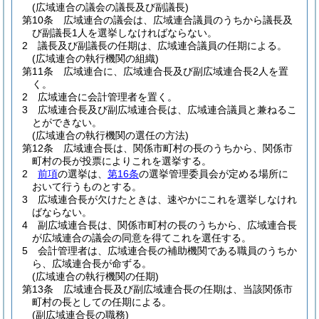
(広域連合の議会の議長及び副議長)
第10条
広域連合の議会は、広域連合議員のうちから議長及
び副議長1人を選挙しなければならない。
2
議長及び副議長の任期は、広域連合議員の任期による。
(広域連合の執行機関の組織)
第11条
広域連合に、広域連合長及び副広域連合長2人を置
く。
2
広域連合に会計管理者を置く。
3
広域連合長及び副広域連合長は、広域連合議員と兼ねるこ
とができない。
(広域連合の執行機関の選任の方法)
第12条
広域連合長は、関係市町村の長のうちから、関係市
町村の長が投票によりこれを選挙する。
2
前項
の選挙は、
第16条
の選挙管理委員会が定める場所に
おいて行うものとする。
3
広域連合長が欠けたときは、速やかにこれを選挙しなけれ
ばならない。
4
副広域連合長は、関係市町村の長のうちから、広域連合長
が広域連合の議会の同意を得てこれを選任する。
5
会計管理者は、広域連合長の補助機関である職員のうちか
ら、広域連合長が命ずる。
(広域連合の執行機関の任期)
第13条
広域連合長及び副広域連合長の任期は、当該関係市
町村の長としての任期による。
(副広域連合長の職務)