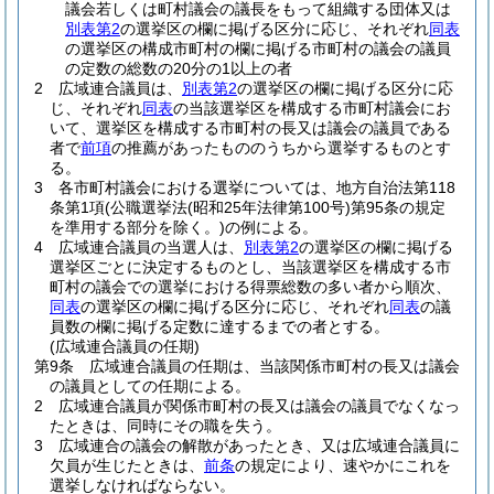
議会若しくは町村議会の議長をもって組織する団体又は
別表第2
の選挙区の欄に掲げる区分に応じ、それぞれ
同表
の選挙区の構成市町村の欄に掲げる市町村の議会の議員
の定数の総数の20分の1以上の者
2
広域連合議員は、
別表第2
の選挙区の欄に掲げる区分に応
じ、それぞれ
同表
の当該選挙区を構成する市町村議会にお
いて、選挙区を構成する市町村の長又は議会の議員である
者で
前項
の推薦があったもののうちから選挙するものとす
る。
3
各市町村議会における選挙については、地方自治法第118
条第1項
(公職選挙法
(昭和25年法律第100号)
第95条の規定
を準用する部分を除く。)
の例による。
4
広域連合議員の当選人は、
別表第2
の選挙区の欄に掲げる
選挙区ごとに決定するものとし、当該選挙区を構成する市
町村の議会での選挙における得票総数の多い者から順次、
同表
の選挙区の欄に掲げる区分に応じ、それぞれ
同表
の議
員数の欄に掲げる定数に達するまでの者とする。
(広域連合議員の任期)
第9条
広域連合議員の任期は、当該関係市町村の長又は議会
の議員としての任期による。
2
広域連合議員が関係市町村の長又は議会の議員でなくなっ
たときは、同時にその職を失う。
3
広域連合の議会の解散があったとき、又は広域連合議員に
欠員が生じたときは、
前条
の規定により、速やかにこれを
選挙しなければならない。