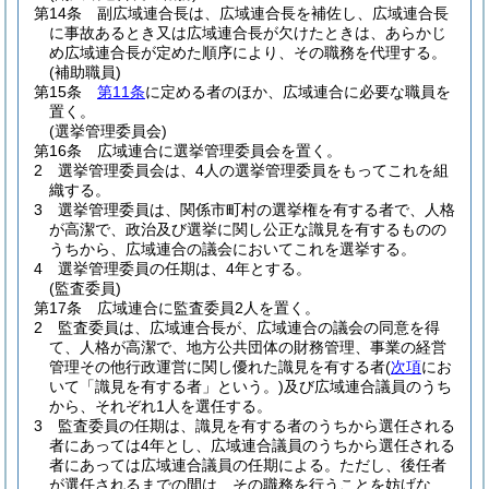
第14条
副広域連合長は、広域連合長を補佐し、広域連合長
に事故あるとき又は広域連合長が欠けたときは、あらかじ
め広域連合長が定めた順序により、その職務を代理する。
(補助職員)
第15条
第11条
に定める者のほか、広域連合に必要な職員を
置く。
(選挙管理委員会)
第16条
広域連合に選挙管理委員会を置く。
2
選挙管理委員会は、4人の選挙管理委員をもってこれを組
織する。
3
選挙管理委員は、関係市町村の選挙権を有する者で、人格
が高潔で、政治及び選挙に関し公正な識見を有するものの
うちから、広域連合の議会においてこれを選挙する。
4
選挙管理委員の任期は、4年とする。
(監査委員)
第17条
広域連合に監査委員2人を置く。
2
監査委員は、広域連合長が、広域連合の議会の同意を得
て、人格が高潔で、地方公共団体の財務管理、事業の経営
管理その他行政運営に関し優れた識見を有する者
(
次項
にお
いて「識見を有する者」という。)
及び広域連合議員のうち
から、それぞれ1人を選任する。
3
監査委員の任期は、識見を有する者のうちから選任される
者にあっては4年とし、広域連合議員のうちから選任される
者にあっては広域連合議員の任期による。
ただし、後任者
が選任されるまでの間は、その職務を行うことを妨げな