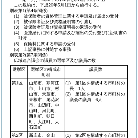
この規約は、平成20年5月1日から施行する。
別表第1
(第4条関係)
(1) 被保険者の資格管理に関する申請及び届出の受付
(2) 被保険者証及び資格証明書の引渡し
(3) 被保険者証及び資格証明書の返還の受付
(4) 医療給付に関する申請及び届出の受付並びに証明書の
引渡し
(5) 保険料に関する申請の受付
(6) 上記事務に付随する事務
別表第2
(第7条関係)
広域連合議会の議員の選挙区及び議員の数
選挙区
選挙区の構成市
議員数
町村
第1区
山形市、寒河江
(1)
第1区を構成する市町村の
市、上山市、村
長 1人
山市、天童市、
(2)
第1区を構成する市町村の
東根市、尾花沢
議会の議員 6人
市、山辺町、中
山町、河北町、
西川町、朝日
町、大江町、大
石田町
第2区
新庄市、金山
(1)
第2区を構成する市町村の