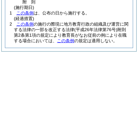
附
則
(施行期日)
1
この条例
は、公布の日から施行する。
(経過措置)
2
この条例
の施行の際現に地方教育行政の組織及び運営に関
する法律の一部を改正する法律
(平成26年法律第76号)
附則
第2条第1項の規定により教育長がなお従前の例により在職
する場合においては、
この条例
の規定は適用しない。