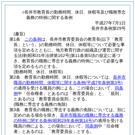
○長井市教育長の勤務時間、休日、休暇等及び職務専念
義務の特例に関する条例
平成27年7月1日
長井市条例第29号
(趣旨)
第1条
この条例
は、長井市教育委員会の教育長
(以下「教育
長」という。)
の勤務時間、休日、休暇等について必要な事
項を定めるとともに、地方教育行政の組織及び運営に関す
る法律
(昭和31年法律第162号)
第11条第5項の規定に基づ
き、教育長の職務に専念する義務の特例について必要な事
項を定めるものとする。
(勤務時間、休日、休暇等)
第2条
教育長の勤務時間、休日、休暇等については、
長井市
職員の勤務時間、休暇等に関する条例
(平成7年条例第3号)
の適用を受ける職員の例による。
この場合において、
同条
例
中「任命権者」とあるのは「教育委員会」と、「規則」
とあるのは「教育委員会規則」とする。
(職務に専念する義務の免除)
第3条
教育長の職務に専念する義務の免除については、別に
定めのある場合を除き、
長井市職員の職務に専念する義務
の特例に関する条例
(昭和29年条例第14号)
の適用を受ける
職員の例による。
この場合において、
同条例
中「任命権
者」とあるのは、「教育委員会」とする。