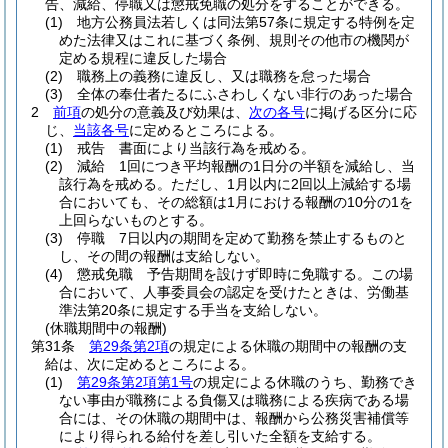
告、減給、停職又は懲戒免職の処分をすることができる。
(1)
地方公務員法若しくは同法第57条に規定する特例を定
めた法律又はこれに基づく条例、規則その他市の機関が
定める規程に違反した場合
(2)
職務上の義務に違反し、又は職務を怠った場合
(3)
全体の奉仕者たるにふさわしくない非行のあった場合
2
前項
の処分の意義及び効果は、
次の各号
に掲げる区分に応
じ、
当該各号
に定めるところによる。
(1)
戒告 書面により当該行為を戒める。
(2)
減給 1回につき平均報酬の1日分の半額を減給し、当
該行為を戒める。
ただし、1月以内に2回以上減給する場
合においても、その総額は1月における報酬の10分の1を
上回らないものとする。
(3)
停職 7日以内の期間を定めて勤務を禁止するものと
し、その間の報酬は支給しない。
(4)
懲戒免職 予告期間を設けず即時に免職する。
この場
合において、人事委員会の認定を受けたときは、労働基
準法第20条に規定する手当を支給しない。
(休職期間中の報酬)
第31条
第29条第2項
の規定による休職の期間中の報酬の支
給は、次に定めるところによる。
(1)
第29条第2項第1号
の規定による休職のうち、勤務でき
ない事由が職務による負傷又は職務による疾病である場
合には、その休職の期間中は、報酬から公務災害補償等
により得られる給付を差し引いた全額を支給する。