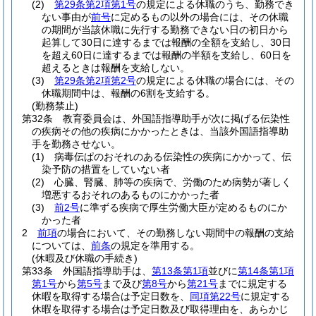
(2)
第29条第2項第1号
の規定による休職のうち、勤務でき
ない事由が
前号
に定めるもの以外の場合には、その休職
の期間が当該休職に先行する勤務できない日の初日から
起算して30日に達するまでは報酬の全額を支給し、30日
を超え60日に達するまでは報酬の半額を支給し、60日を
超えるときは報酬を支給しない。
(3)
第29条第2項第2号
の規定による休職の場合には、その
休職期間中は、報酬の6割を支給する。
(勤務禁止)
第32条
教育委員会は、外国語指導助手が次に掲げる伝染性
の疾病その他の疾病にかかったときは、当該外国語指導助
手を勤務させない。
(1)
病毒伝ぱのおそれのある伝染性の疾病にかかって、伝
染予防の措置をしていない者
(2)
心臓、腎臓、肺等の疾病で、労働のため病勢が著しく
増悪するおそれのあるものにかかった者
(3)
前2号
に準ずる疾病で厚生労働大臣が定めるものにか
かった者
2
前項
の場合において、その勤務しない期間中の報酬の支給
については、
前条
の規定を準用する。
(休暇及び休職の手続き)
第33条
外国語指導助手は、
第13条第1項
並びに
第14条第1項
第1号
から
第5号
まで及び
第8号
から
第21号
までに規定する
休暇を取得する場合は予定日数を、
同項第22号
に規定する
休暇を取得する場合は予定日数及び取得理由を、あらかじ