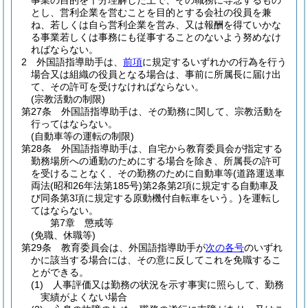
事業の目的を十分理解した上で、その職務に専念するもの
とし、営利企業を営むことを目的とする会社の役員を兼
ね、若しくは自ら営利企業を営み、又は報酬を得ていかな
る事業若しくは事務にも従事することのないよう努めなけ
ればならない。
2
外国語指導助手は、
前項
に規定するいずれかの行為を行う
場合又は組織の役員となる場合は、事前に所属長に届け出
て、その許可を受けなければならない。
(宗教活動の制限)
第27条
外国語指導助手は、その勤務に関して、宗教活動を
行ってはならない。
(自動車等の運転の制限)
第28条
外国語指導助手は、自宅から教育委員会が指定する
勤務場所への通勤のためにする場合を除き、所属長の許可
を受けることなく、その勤務のために自動車等
(道路運送車
両法
(昭和26年法第185号)
第2条第2項に規定する自動車及
び同条第3項に規定する原動機付自転車をいう。)
を運転し
てはならない。
第7章
懲戒等
(免職、休職等)
第29条
教育委員会は、外国語指導助手が
次の各号
のいずれ
かに該当する場合には、その意に反してこれを免職するこ
とができる。
(1)
人事評価又は勤務の状況を示す事実に照らして、勤務
実績がよくない場合