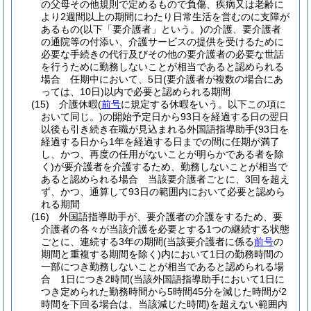
の父母その他規則で定めるもので負傷、疾病又は老齢に
より2週間以上の期間にわたり日常生活を営むのに支障が
あるもの
(以下「要介護者」という。)
の介護、要介護者
の通院等の付添い、介護サービスの提供を受けるために
必要な手続きの代行及びその他の要介護者の必要な世話
を行うために勤務しないことが相当であると認められる
場合 任期中において、5日
(要介護者が複数の場合にあ
っては、10日)
以内で必要と認められる期間
(15)
介護休暇
(
前号
に規定する休暇をいう。以下この項に
おいて同じ。)
の開始予定日から93日を経過する日の翌日
以後も引き続き在職が見込まれる外国語指導助手
(93日を
経過する日から1年を経過する日までの間に任期が満了
し、かつ、再度の任用がないことが明らかである者を除
く)
が要介護者を介護するため、勤務しないことが相当で
あると認められる場合 当該要介護者ごとに、3回を超え
ず、かつ、通算して93日の範囲内において必要と認めら
れる期間
(16)
外国語指導助手が、要介護者の介護をするため、要
介護者の各々が当該介護を必要とする1つの継続する状態
ごとに、連続する3年の期間
(当該要介護者に係る
前号
の
期間と重複する期間を除く)
内において1日の勤務時間の
一部につき勤務しないことが相当であると認められる場
合 1日につき2時間
(当該外国語指導助手において1日に
つき定められた勤務時間から5時間45分を減じた時間が2
時間を下回る場合は、当該減じた時間)
を超えない範囲内