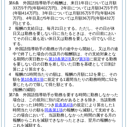
第6条
外国語指導助手の報酬は、来日1年目については月額
33万5千円
(年額402万円)
、2年目については月額34万5千円
(年額414万円)
、3年目については月額35万5千円
(年額426
万円)
、4年目及び5年目については月額36万円
(年額432万
円)
とする。
2
報酬の支給日は、毎月21日とする。
ただし、その日が休
日又は勤務を要しない日に当たるときは、その日前におい
てその日に最も近い休日又は勤務を要しない日でない日と
する。
3
外国語指導助手の勤務が月の途中から開始し、又は月の途
中で終了した場合の当該月の報酬額は、その支給対象とな
る期間の実日数から
第10条第2項
及び
第3項
に規定する勤務
を要しない日の日数を差し引いた日数を基礎として日割計
算により算出する。
4
報酬の1時間当たりの額は、報酬の月額に12を乗じ、その
額を
第10条第1項
に規定する1週間当たりの勤務時間に52を
乗じたもので除して得た額とする。
(報酬の減額)
第7条
外国語指導助手が勤務を要する時間に勤務しなかった
場合は、この規則に別の定めがあるときを除き、当該勤務
しなかった1時間につき
前条第4項
の規定により算出した1
時間当たりの額を
同条第1項
の報酬から減額して支給する。
この場合において、当該勤務しなかった時間の属する月の
報酬からこれを減額できなかったときは、翌月の報酬から
これを減額する。