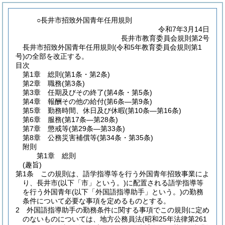
○長井市招致外国青年任用規則
令和7年3月14日
長井市教育委員会規則第2号
長井市招致外国青年任用規則(令和5年教育委員会規則第1
号)の全部を改正する。
目次
第1章
総則
(第1条・第2条)
第2章
職務
(第3条)
第3章
任期及びその終了
(第4条・第5条)
第4章
報酬その他の給付
(第6条―第9条)
第5章
勤務時間、休日及び休暇
(第10条―第16条)
第6章
服務
(第17条―第28条)
第7章
懲戒等
(第29条―第33条)
第8章
公務災害補償等
(第34条・第35条)
附則
第1章
総則
(趣旨)
第1条
この規則は、語学指導等を行う外国青年招致事業によ
り、長井市
(以下「市」という。)
に配置される語学指導等
を行う外国青年
(以下「外国語指導助手」という。)
の勤務
条件について必要な事項を定めるものとする。
2
外国語指導助手の勤務条件に関する事項でこの規則に定め
のないものについては、地方公務員法
(昭和25年法律第261