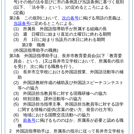
号)
その他の法令並びに市の条例及び当該条例に基づく規則
(以下、「法令等」という。)
の定めるところによる。
(定義)
第2条
この規則において、
次の各号
に掲げる用語の意義は、
当該各号
に定めるところによる。
(1)
所属長 外国語指導助手が所属する組織の長
(2)
週 日曜日に始まり直近の土曜日に終わる期間
(3)
月 1日に始まり当該月の末日に終わる期間
第2章
職務
(外国語指導助手の職務)
第3条
外国語指導助手は、長井市教育委員会
(以下「教育委
員会」という。)
又は長井市立学校において、所属長の指示
を受け、次に掲げる職務を行う。
(1)
長井市立学校における外国語授業、外国語活動等の補
助
(2)
外国語教材作成の補助及び外国語スピーチコンテスト
等への協力
(3)
外国語担当教員等に対する現職研修への協力
(4)
特別活動、課外活動等への協力
(5)
外国語担当指導主事、外国語担当教員等に対する語学
に関する情報の提供
(言葉の使い方、発音の仕方等)
(6)
地域における国際交流活動への協力
(7)
前各号
に掲げるもののほか、所属長が必要と認める職
務
2
外国語指導助手は、所属長の指示に従って長井市立学校を