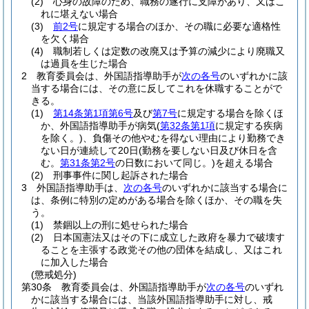
(2)
心身の故障のため、職務の遂行に支障があり、又はこ
れに堪えない場合
(3)
前2号
に規定する場合のほか、その職に必要な適格性
を欠く場合
(4)
職制若しくは定数の改廃又は予算の減少により廃職又
は過員を生じた場合
2
教育委員会は、外国語指導助手が
次の各号
のいずれかに該
当する場合には、その意に反してこれを休職することがで
きる。
(1)
第14条第1項第6号
及び
第7号
に規定する場合を除くほ
か、外国語指導助手が病気
(
第32条第1項
に規定する疾病
を除く。)
、負傷その他やむを得ない理由により勤務でき
ない日が連続して20日
(勤務を要しない日及び休日を含
む。
第31条第2号
の日数において同じ。)
を超える場合
(2)
刑事事件に関し起訴された場合
3
外国語指導助手は、
次の各号
のいずれかに該当する場合に
は、条例に特別の定めがある場合を除くほか、その職を失
う。
(1)
禁錮以上の刑に処せられた場合
(2)
日本国憲法又はその下に成立した政府を暴力で破壊す
ることを主張する政党その他の団体を結成し、又はこれ
に加入した場合
(懲戒処分)
第30条
教育委員会は、外国語指導助手が
次の各号
のいずれ
かに該当する場合には、当該外国語指導助手に対し、戒