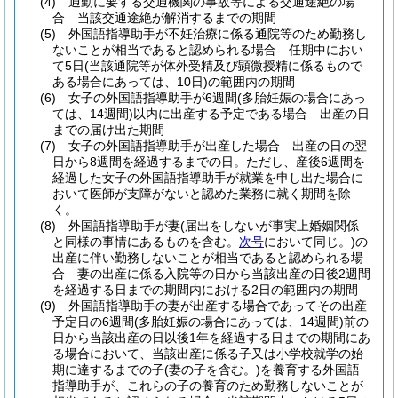
(4)
通勤に要する交通機関の事故等による交通途絶の場
合 当該交通途絶が解消するまでの期間
(5)
外国語指導助手が不妊治療に係る通院等のため勤務し
ないことが相当であると認められる場合 任期中におい
て5日
(当該通院等が体外受精及び顕微授精に係るもので
ある場合にあっては、10日)
の範囲内の期間
(6)
女子の外国語指導助手が6週間
(多胎妊娠の場合にあっ
ては、14週間)
以内に出産する予定である場合 出産の日
までの届け出た期間
(7)
女子の外国語指導助手が出産した場合 出産の日の翌
日から8週間を経過するまでの日。
ただし、産後6週間を
経過した女子の外国語指導助手が就業を申し出た場合に
おいて医師が支障がないと認めた業務に就く期間を除
く。
(8)
外国語指導助手が妻
(届出をしないが事実上婚姻関係
と同様の事情にあるものを含む。
次号
において同じ。)
の
出産に伴い勤務しないことが相当であると認められる場
合 妻の出産に係る入院等の日から当該出産の日後2週間
を経過する日までの期間内における2日の範囲内の期間
(9)
外国語指導助手の妻が出産する場合であってその出産
予定日の6週間
(多胎妊娠の場合にあっては、14週間)
前の
日から当該出産の日以後1年を経過する日までの期間にあ
る場合において、当該出産に係る子又は小学校就学の始
期に達するまでの子
(妻の子を含む。)
を養育する外国語
指導助手が、これらの子の養育のため勤務しないことが