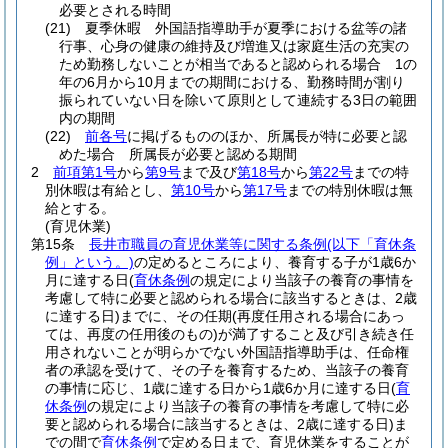
必要とされる時間
(21)
夏季休暇 外国語指導助手が夏季における盆等の諸
行事、心身の健康の維持及び増進又は家庭生活の充実の
ため勤務しないことが相当であると認められる場合 1の
年の6月から10月までの期間における、勤務時間が割り
振られていない日を除いて原則として連続する3日の範囲
内の期間
(22)
前各号
に掲げるもののほか、所属長が特に必要と認
めた場合 所属長が必要と認める期間
2
前項第1号
から
第9号
まで及び
第18号
から
第22号
までの特
別休暇は有給とし、
第10号
から
第17号
までの特別休暇は無
給とする。
(育児休業)
第15条
長井市職員の育児休業等に関する条例
(以下「育休条
例」という。)
の定めるところにより、養育する子が1歳6か
月に達する日
(
育休条例
の規定により当該子の養育の事情を
考慮して特に必要と認められる場合に該当するときは、2歳
に達する日)
までに、その任期
(再度任用される場合にあっ
ては、再度の任用後のもの)
が満了すること及び引き続き任
用されないことが明らかでない外国語指導助手は、任命権
者の承認を受けて、その子を養育するため、当該子の養育
の事情に応じ、1歳に達する日から1歳6か月に達する日
(
育
休条例
の規定により当該子の養育の事情を考慮して特に必
要と認められる場合に該当するときは、2歳に達する日)
ま
での間で
育休条例
で定める日まで、育児休業をすることが