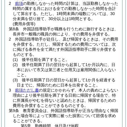
2
前項
の勤務しなかった時間の計算は、当該勤務しなかった
時間の属する月における全ての勤務しなかった時間を合計
して算出する。
ただし、1時間未満の端数については、30
分未満を切り捨て、30分以上は1時間とする。
(費用弁償等)
第8条
外国語指導助手が職務を行うために旅行するときは、
長井市一般職の職員の例により、その費用を弁償する。
2
外国語指導助手が赴任し、及び帰国するときは、その費用
を弁償する。
ただし、帰国するための費用については、次
に掲げる条件を全て満たす外国語指導助手に限り弁償する
ものとする。
(1)
後半任期を満了すること。
(2)
後半任期満了日の翌日から起算して1か月以内に、日
本において市又は第三者と任用又は雇用関係に入らない
こと。
(3)
後半任期満了日の翌日から起算して1か月を経過する
日までに、帰国のために日本を出発すること。
3
前項ただし書
の規定にかかわらず、本人の責めによらない
理由により後半任期を満了する日前に帰国する場合で、特
に所属長がやむを得ないと認めたときは、帰国するための
費用を弁償することができるものとする。
第9条
教育委員会は、外国語指導助手が正当な理由なく帰国
した場合等によって実際に被った損害について賠償を求め
ることができる。
第5章
勤務時間、休日及び休暇