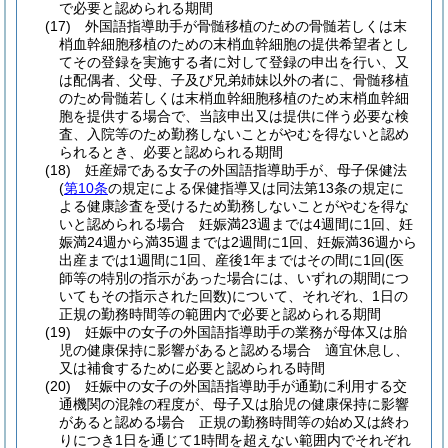
で必要と認められる期間
(17)
外国語指導助手が骨髄移植のための骨髄若しくは末
梢血幹細胞移植のための末梢血幹細胞の提供希望者とし
てその登録を実施する者に対して登録の申出を行い、又
は配偶者、父母、子及び兄弟姉妹以外の者に、骨髄移植
のため骨髄若しくは末梢血幹細胞移植のため末梢血幹細
胞を提供する場合で、当該申出又は提供に伴う必要な検
査、入院等のため勤務しないことがやむを得ないと認め
られるとき、必要と認められる期間
(18)
妊産婦である女子の外国語指導助手が、母子保健法
(
第10条
の規定による保健指導又は同法第13条の規定に
よる健康診査を受けるため勤務しないことがやむを得な
いと認められる場合 妊娠満23週までは4週間に1回、妊
娠満24週から満35週までは2週間に1回、妊娠満36週から
出産までは1週間に1回、産後1年まではその間に1回
(医
師等の特別の指示があった場合には、いずれの期間につ
いてもその指示された回数)
について、それぞれ、1日の
正規の勤務時間等の範囲内で必要と認められる期間
(19)
妊娠中の女子の外国語指導助手の業務が母体又は胎
児の健康保持に影響があると認める場合 適宜休息し、
又は補食するために必要と認められる時間
(20)
妊娠中の女子の外国語指導助手が通勤に利用する交
通機関の混雑の程度が、母子又は胎児の健康保持に影響
があると認める場合 正規の勤務時間等の始め又は終わ
りにつき1日を通じて1時間を超えない範囲内でそれぞれ