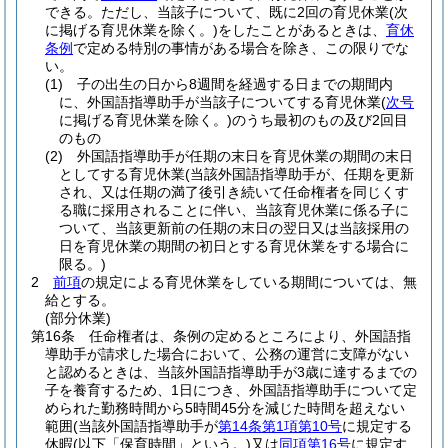
できる。
ただし、当該子について、既に2回の育児休業
(次
に掲げる育児休業を除く。)
をしたことがあるときは、
育休
条例
で定める特別の事情がある場合を除き、この限りでな
い。
(1)
子の出生の日から8週間を経過する日までの期間内
に、外国語指導助手が当該子についてする育児休業
(
次号
に掲げる育児休業を除く。)
のうち最初のもの及び2回目
のもの
(2)
外国語指導助手が任期の末日を育児休業の期間の末日
としてする育児休業
(当該外国語指導助手が、任期を更新
され、又は任期の満了後引き続いて任命権者を同じくす
る職に採用されることに伴い、当該育児休業に係る子に
ついて、当該更新前の任期の末日の翌日又は当該採用の
日を育児休業の期間の初日とする育児休業をする場合に
限る。)
2
前項
の規定による育児休業をしている期間については、無
給とする。
(部分休業)
第16条
任命権者は、条例の定めるところにより、外国語指
導助手が請求した場合において、公務の運営に支障がない
と認めるときは、当該外国語指導助手が3歳に達するまでの
子を養育するため、1日につき、外国語指導助手について定
められた勤務時間から5時間45分を減じた時間を超えない
範囲
(当該外国語指導助手が
第14条第1項第10号
に規定する
休暇
(以下「保育時間」という。)
又は
同項第16号
に規定す