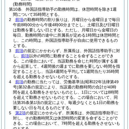
(勤務時間)
第10条
外国語指導助手の勤務時間は、休憩時間を除き1週
間について35時間とする。
2
前項
の勤務時間の割り振りは、月曜日から金曜日まで毎日
午前8時00分から午後4時00分までとし、土曜日及び日曜日
は勤務を要しない日とする。
ただし、月曜日から金曜日の
毎日、勤務時間の途中に所属長が定める1時間は休憩時間と
し、この時間は、外国語指導助手が自由に使用できるもの
とする。
3
前項
の規定にかかわらず、所属長は、外国語指導助手に対
し、
前項
以外の時間に勤務することを命ずることができ
る。
この場合において、当該勤務を命じた時間が属する週
から起算して、4週間後の週までに勤務を要しない時間を指
定することとし、当該4週間を平均して1週間当たり35時間
を超える勤務をさせないものとする。
4
前項
の勤務に当たっては、労働基準法
(昭和22年法律第49
号)
第32条の規定により、当該週の勤務時間の合計が40時
間を超える勤務をさせないものとし、1日については8時間
を超えて勤務させないものとする。
この場合において、同
法第35条第1項の規定により、毎週少なくとも1日の勤務を
要しない日を与えるものとする。
5
第2項
の規定にかかわらず、所属長は、外国語指導助手に
対し、その勤務時間又は休憩時間の変更を命ずることがで
きる。
この場合において、7時間を超える勤務をさせないも
のとする。