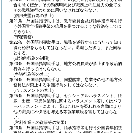
合を除くほか、その勤務時間及び職務上の注意力の全てを
その職務遂行のために用いなければならない。
(信用失墜行為の禁止)
第21条
外国語指導助手は、教育委員会及び語学指導等を行
う外国青年招致事業の信用を傷つけるような行為をしては
ならない。
(守秘義務)
第22条
外国語指導助手は、職務を遂行するに当たって知り
得た秘密をもらしてはならない。
退職した後も、また同様
とする。
(政治的行為の制限)
第23条
外国語指導助手は、地方公務員法が禁止する政治的
行為を行ってはならない。
(争議行為等の禁止)
第24条
外国語指導助手は、同盟罷業、怠業その他の地方公
務員法が禁止する争議行為をしてはならない。
(ハラスメントの禁止)
第25条
外国語指導助手は、セクシュアルハラスメント、妊
娠・出産・育児休業等に関するハラスメント若しくはパワ
ーハラスメントにより、又はこれらを疑われる言動により
他の職員に不快感を与える等就業環境を害してはならな
い。
(営利企業への従事等の制限)
第26条
外国語指導助手は、語学指導等を行う外国青年招致