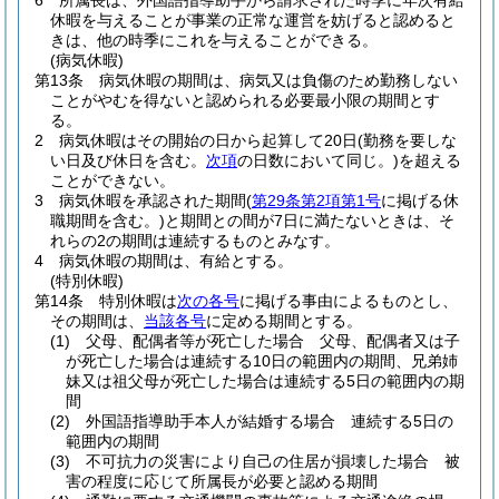
6
所属長は、外国語指導助手から請求された時季に年次有給
休暇を与えることが事業の正常な運営を妨げると認めると
きは、他の時季にこれを与えることができる。
(病気休暇)
第13条
病気休暇の期間は、病気又は負傷のため勤務しない
ことがやむを得ないと認められる必要最小限の期間とす
る。
2
病気休暇はその開始の日から起算して20日
(勤務を要しな
い日及び休日を含む。
次項
の日数において同じ。)
を超える
ことができない。
3
病気休暇を承認された期間
(
第29条第2項第1号
に掲げる休
職期間を含む。)
と期間との間が7日に満たないときは、そ
れらの2の期間は連続するものとみなす。
4
病気休暇の期間は、有給とする。
(特別休暇)
第14条
特別休暇は
次の各号
に掲げる事由によるものとし、
その期間は、
当該各号
に定める期間とする。
(1)
父母、配偶者等が死亡した場合 父母、配偶者又は子
が死亡した場合は連続する10日の範囲内の期間、兄弟姉
妹又は祖父母が死亡した場合は連続する5日の範囲内の期
間
(2)
外国語指導助手本人が結婚する場合 連続する5日の
範囲内の期間
(3)
不可抗力の災害により自己の住居が損壊した場合 被
害の程度に応じて所属長が必要と認める期間