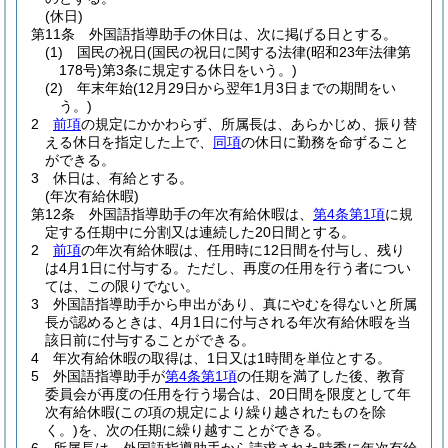
(休日)
第11条
外国語指導助手の休日は、次に掲げる日とする。
(1)
国民の祝日
(国民の祝日に関する法律
(昭和23年法律第
178号)
第3条に規定する休日をいう。)
(2)
年末年始
(12月29日から翌年1月3日までの期間をい
う。)
2
前項
の規定にかかわらず、所属長は、あらかじめ、振り替
える休日を指定した上で、
同項
の休日に勤務を命ずること
ができる。
3
休日は、有給とする。
(年次有給休暇)
第12条
外国語指導助手の年次有給休暇は、
第4条第1項
に規
定する任期中に分割又は連続した20日間とする。
2
前項
の年次有給休暇は、任用時に12日間を付与し、残り
は4月1日に付与する。
ただし、再度の任用を行う者につい
ては、この限りでない。
3
外国語指導助手から申出があり、真にやむを得ないと所属
長が認めるときは、4月1日に付与される年次有給休暇を当
該日前に付与することができる。
4
年次有給休暇の取得は、1日又は1時間を単位とする。
5
外国語指導助手が
第4条第1項
の任期を満了した後、教育
委員会が再度の任用を行う場合は、20日間を限度として年
次有給休暇
(この項の規定により繰り越されたものを除
く。)
を、次の任期に繰り越すことができる。