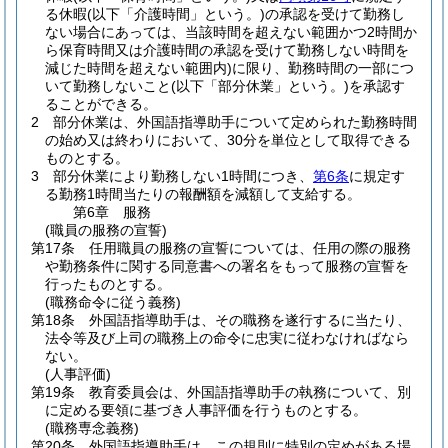
る休暇
(以下「介護時間」という。)
の承認を受けて勤務し
ない場合にあっては、当該時間を超えない範囲かつ2時間か
ら保育時間又は介護時間の承認を受けて勤務しない時間を
減じた時間を超えない範囲内)
に限り、勤務時間の一部につ
いて勤務しないこと
(以下「部分休業」という。)
を承認す
ることができる。
2
部分休業は、外国語指導助手について定められた勤務時間
の始め又は終わりにおいて、30分を単位として取得できる
ものとする。
3
部分休業により勤務しない1時間につき、
第6条
に規定す
る勤務1時間当たりの報酬額を減額して支給する。
第6章
服務
(職員の服務の宣誓)
第17条
任用職員の服務の宣誓については、任用の際の服務
や勤務条件に関する同意書への署名をもって服務の宣誓を
行ったものとする。
(職務命令に従う義務)
第18条
外国語指導助手は、その職務を遂行するに当たり、
法令等及び上司の職務上の命令に忠実に従わなければなら
ない。
(人事評価)
第19条
教育委員会は、外国語指導助手の執務について、別
に定める要領に基づき人事評価を行うものとする。
(職務専念義務)
第20条
外国語指導助手は、この規則に特別の定めがある場