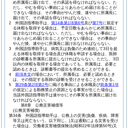
め所属長に届け出て、その承認を得なければならない。
た
だし、やむを得ない事由によりあらかじめ届け出ることが
できない場合は、その事由がやんだ後、速やかに所属長に
届け出て、その承認を得なければならない。
2
外国語指導助手は、
第14条第1項第6号
及び
第7号
に規定す
る休暇を取得する場合は、予定日数をあらかじめ所属長に
届け出なければならない。
ただし、やむを得ない事由によ
りあらかじめ届け出ることができない場合は、その事由が
やんだ後、速やかに所属長に届け出なければならない。
3
外国語指導助手は、病気又は負傷のため連続して3日を超
える休暇を取得する場合及び休職を申請する場合は、医師
の診断書を所属長に提出しなければならない。
ただし、3日
以内の休暇を取得する場合であっても、所属長は、必要と
認めるときは、診断書等の提出を求めることができる。
4
前項本文
の場合において、所属長は、必要と認めるとき
は、その指定する医師の診断を受けさせることができる。
5
第29条第2項第2号
に掲げる事由による休職及び
前条第1項
の規定による勤務禁止の原因となる事実が生じた場合は、
当該外国語指導助手は速やかにその事実を所属長に届け出
なければならない。
第8章
公務災害補償等
(公務災害補償)
第34条
外国語指導助手は、公務上の災害
(負傷、疾病、障害
等又は死亡をいう。以下同じ。)
又は通勤による災害を受け
た場合は、労働者災害補償保険法
(昭和22年法律第50号)
又