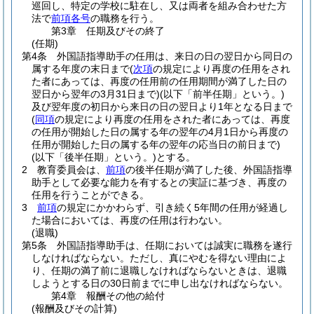
巡回し、特定の学校に駐在し、又は両者を組み合わせた方
法で
前項各号
の職務を行う。
第3章
任期及びその終了
(任期)
第4条
外国語指導助手の任用は、来日の日の翌日から同日の
属する年度の末日まで
(
次項
の規定により再度の任用をされ
た者にあっては、再度の任用前の任用期間が満了した日の
翌日から翌年の3月31日まで)
(以下「前半任期」という。)
及び翌年度の初日から来日の日の翌日より1年となる日まで
(
同項
の規定により再度の任用をされた者にあっては、再度
の任用が開始した日の属する年の翌年の4月1日から再度の
任用が開始した日の属する年の翌年の応当日の前日まで)
(以下「後半任期」という。)
とする。
2
教育委員会は、
前項
の後半任期が満了した後、外国語指導
助手として必要な能力を有するとの実証に基づき、再度の
任用を行うことができる。
3
前項
の規定にかかわらず、引き続く5年間の任用が経過し
た場合においては、再度の任用は行わない。
(退職)
第5条
外国語指導助手は、任期においては誠実に職務を遂行
しなければならない。
ただし、真にやむを得ない理由によ
り、任期の満了前に退職しなければならないときは、退職
しようとする日の30日前までに申し出なければならない。
第4章
報酬その他の給付
(報酬及びその計算)