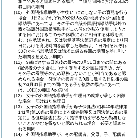
相当であると認められる場合 当該期間内における5日の
範囲内の期間
(10)
外国語指導助手が生後1年に達しない子の育児を行う
場合 1日2回それぞれ30分以内の期間
(男子の外国語指
導助手にあっては、その子の当該外国語指導助手以外の
親が当該外国語指導助手がこの号の休暇を使用しようと
する日におけるこの号の休暇
(これに相当する休暇を含
む。)
を承認され、又は労働基準法第67条の規定により同
日における育児時間を請求した場合は、1日2回それぞれ
30分から当該承認又は請求に係る各回の期間を差し引い
た期間を超えない期間)
(11)
9歳に達する日以後の最初の3月31日までの間にある
(配偶者の子を含む。)
子を養育する外国語指導助手が、
その子の看護等のため勤務しないことが相当であると認
められる場合 5日
(その養育する9歳に達する日以後の最
初の3月31日までの間にある子が複数の場合にあって
は、10日)
の範囲内の期間
(12)
女子の外国語指導助手が生理日の就業が著しく困難
な場合 届け出た生理日
(13)
女子の外国語指導助手が母子保健法
(昭和40年法律第
141号)
第10条の規定による保健指導又は同法第13条の規
定による健康診査に基づく指導事項を守るため勤務しな
いことがやむを得ないと認められる場合 必要と認めら
れる期間
(14)
外国語指導助手が、その配偶者、父母、子、配偶者