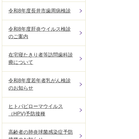
令和8年度長井市歯周病検診
令和8年度肝炎ウイルス検診
のご案内
在宅寝たきり者等訪問歯科診
療について
令和8年度若年者乳がん検診
のお知らせ
ヒトパピローマウイルス
（HPV)予防接種
高齢者の肺炎球菌感染症予防