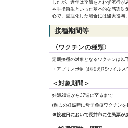
したが、近年は季節をとわず流行が
や手指衛生といった基本的な感染対
心で、重症化した場合には酸素投与
接種期間等
〈ワクチンの種類〉
定期接種の対象となるワクチンは以
・アブリスボ®（組換えRSウイルス
＜対象期間＞
妊娠28週から37週に至るまで
(過去の妊娠時に母子免疫ワクチンを
※接種日において長井市に住民票が