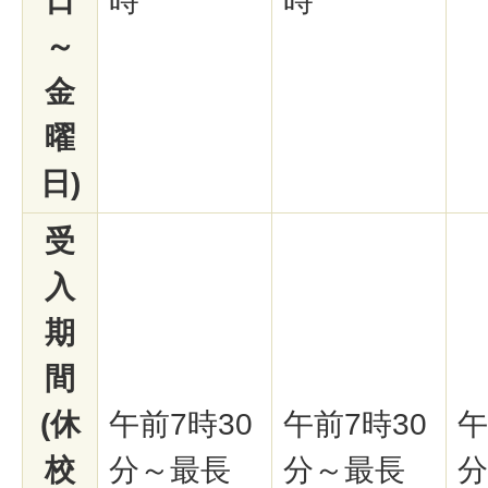
日
時
時
～
金
曜
日)
受
入
期
間
(休
午前7時30
午前7時30
午
校
分～最長
分～最長
分