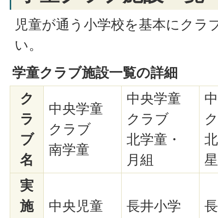
児童が通う小学校を基本にクラ
い。
学童クラブ施設一覧の詳細
ク
中央学童
中
中央学童
ラ
クラブ
クラブ
ブ
北学童・
北
南学童
名
月組
星
実
施
中央児童
長井小学
長