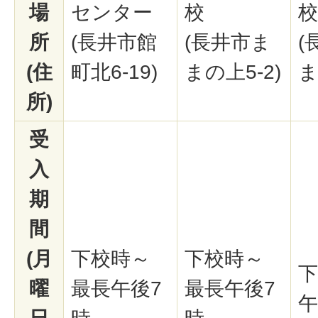
場
センター
校
校
所
(長井市館
(長井市ま
(
(住
町北6-19)
まの上5-2)
ま
所)
受
入
期
間
(月
下校時～
下校時～
下
曜
最長午後7
最長午後7
午