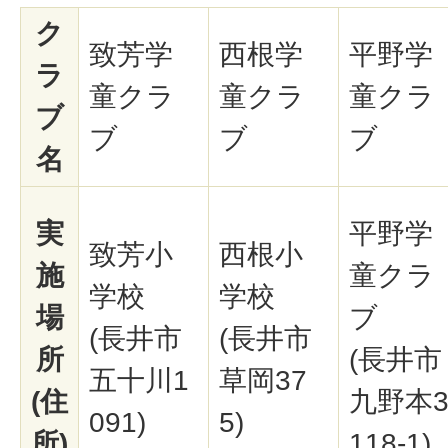
ク
致芳学
西根学
平野学
ラ
童クラ
童クラ
童クラ
ブ
ブ
ブ
ブ
名
実
平野学
致芳小
西根小
施
童クラ
学校
学校
場
ブ
(長井市
(長井市
所
(長井市
五十川1
草岡37
(住
九野本
091)
5)
所)
118-1)