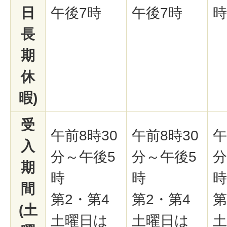
日
午後7時
午後7時
時
長
期
休
暇)
受
午前8時30
午前8時30
午
入
分～午後5
分～午後5
分
期
時
時
時
間
第2・第4
第2・第4
第
(土
土曜日は
土曜日は