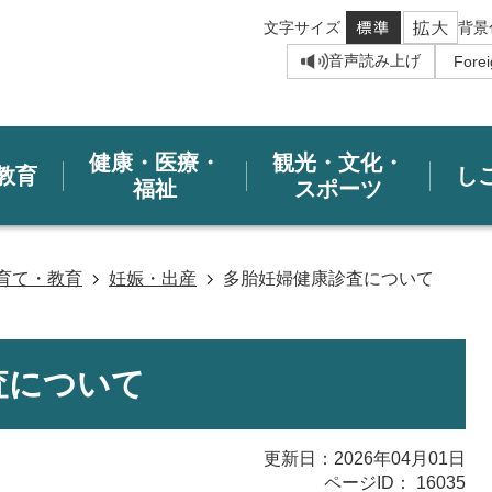
文字サイズ
背景
音声読み上げ
健康・医療・
観光・文化・
教育
し
福祉
スポーツ
育て・教育
妊娠・出産
多胎妊婦健康診査について
査について
更新日：2026年04月01日
ページID：
16035