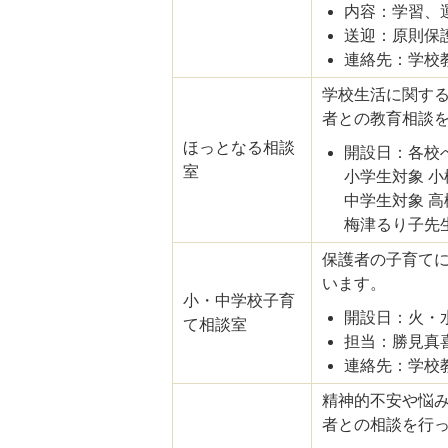
内容：学習、
送迎：原則保
連絡先：学校教育課
学校生活に関す
者との教育相談
ほっとなる相談
開設日：各校
室
小学生対象 小松
中学生対象 高橋
梅津るり子先生 
保護者の子育て
います。
小・中学校子育
開設日：火・
て相談室
担当：勝見真
連絡先：学校教育課
精神的不安や悩
者との相談を行