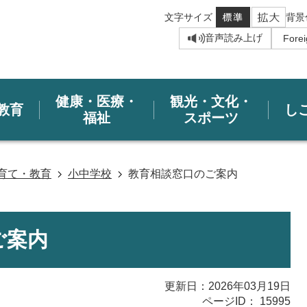
文字サイズ
背景
音声読み上げ
健康・医療・
観光・文化・
教育
し
福祉
スポーツ
育て・教育
小中学校
教育相談窓口のご案内
ご案内
更新日：2026年03月19日
ページID：
15995