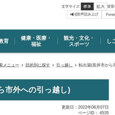
文字サイズ
背景
音声読み上げ
健康・医療・
観光・文化・
教育
し
福祉
スポーツ
索メニュー
目的別に探す
引っ越し
転出届(長井市から
ら市外への引っ越し)
更新日：2022年06月07日
ページID：
4535