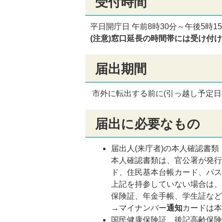
受付時間
平日開庁日 午前8時30分～午後5時1
(注意)窓口延長の時間帯には受け付
届出期間
市外に転出する前に(引っ越し予定日
届出に必要なもの
届出人(来庁者)の本人確認書類
本人確認書類は、官公署が発行
ド、住民基本台帳カード、パス
上記を持参していない場合は、
保険証、年金手帳、学生証など
→マイナンバー
通知
カードは
国民健康保険証、後記高齢保険