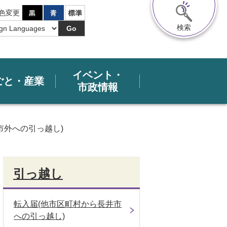
色変更
検索
Go
イベント・
ごと・産業
市政情報
市外への引っ越し)
引っ越し
転入届(他市区町村から長井市
への引っ越し)