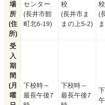
場
センター
校
校
所
(長井市館
(長井市ま
(
(住
町北6-19)
まの上5-2)
ま
所)
受
入
期
間
(月
下校時～
下校時～
下
曜
最長午後7
最長午後7
午