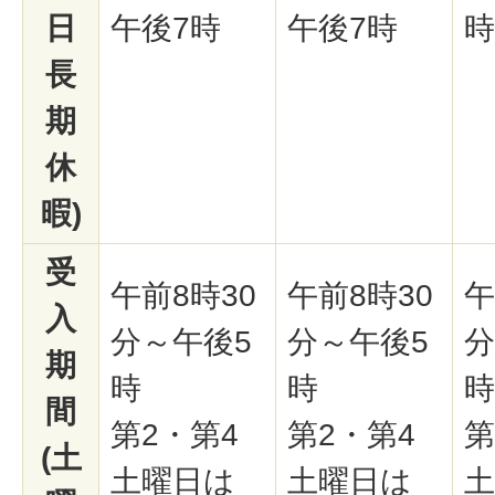
日
午後7時
午後7時
時
長
期
休
暇)
受
午前8時30
午前8時30
午
入
分～午後5
分～午後5
分
期
時
時
時
間
第2・第4
第2・第4
第
(土
土曜日は
土曜日は