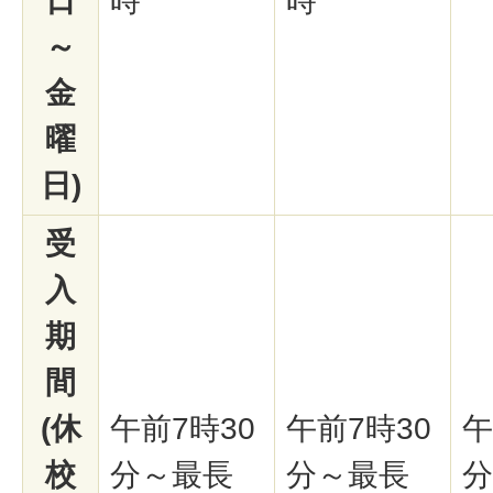
日
時
時
～
金
曜
日)
受
入
期
間
(休
午前7時30
午前7時30
午
校
分～最長
分～最長
分