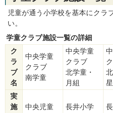
児童が通う小学校を基本にクラ
い。
学童クラブ施設一覧の詳細
ク
中央学童
中
中央学童
ラ
クラブ
クラブ
ブ
北学童・
北
南学童
名
月組
星
実
施
中央児童
長井小学
長