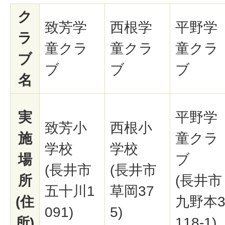
ク
致芳学
西根学
平野学
ラ
童クラ
童クラ
童クラ
ブ
ブ
ブ
ブ
名
実
平野学
致芳小
西根小
施
童クラ
学校
学校
場
ブ
(長井市
(長井市
所
(長井市
五十川1
草岡37
(住
九野本
091)
5)
所)
118-1)