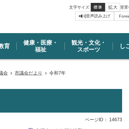
文字サイズ
背景
音声読み上げ
健康・医療・
観光・文化・
教育
し
福祉
スポーツ
議会
市議会だより
令和7年
ページID：
14673