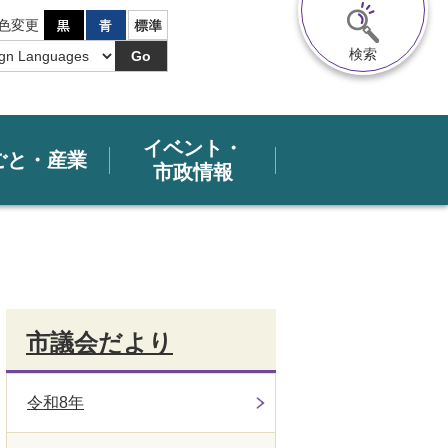
色変更
検索
Go
イベント・
ごと・産業
市政情報
市議会だより
令和8年