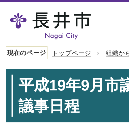
現在のページ
トップページ
組織か
平成19年9月市
議事日程