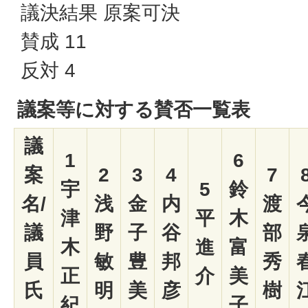
議決結果 原案可決
賛成 11
反対 4
議案等に対する賛否一覧表
議
1
6
案
2
3
4
7
宇
5
鈴
名/
浅
金
内
渡
津
平
木
議
野
子
谷
部
木
進
富
員
敏
豊
邦
秀
正
介
美
氏
明
美
彦
樹
紀
子