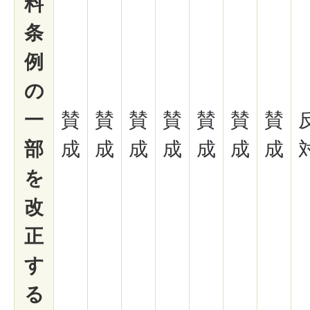
料
条
例
の
一
賛
賛
賛
賛
賛
賛
賛
部
成
成
成
成
成
成
成
を
改
正
す
る