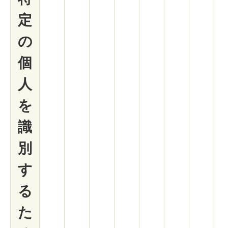
定
の
個
人
を
識
別
す
る
た