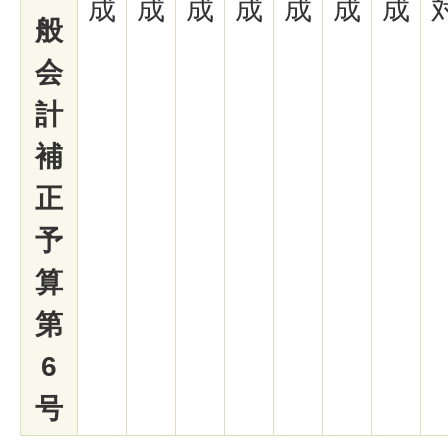
成
成
成
成
成
成
成
般
会
計
補
正
予
算
第
6
号