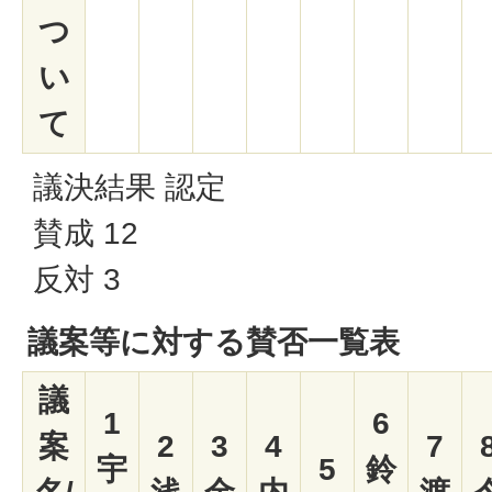
つ
い
て
議決結果 認定
賛成 12
反対 3
議案等に対する賛否一覧表
議
1
6
案
2
3
4
7
宇
5
鈴