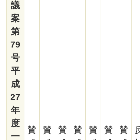
議
案
第
79
号
平
成
27
年
度
賛
賛
賛
賛
賛
賛
賛
一