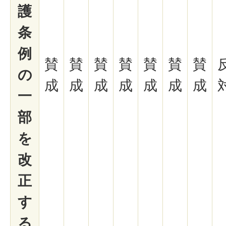
護
条
例
賛
賛
賛
賛
賛
賛
賛
の
成
成
成
成
成
成
成
一
部
を
改
正
す
る