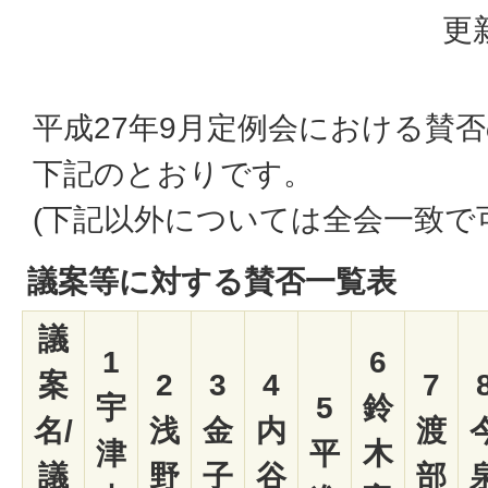
更
平成27年9月定例会における賛
下記のとおりです。
(下記以外については全会一致で
議案等に対する賛否一覧表
議
1
6
案
2
3
4
7
宇
5
鈴
名/
浅
金
内
渡
津
平
木
議
野
子
谷
部