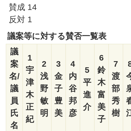
賛成 14
反対 1
議案等に対する賛否一覧表
議
1
6
案
2
3
4
7
宇
5
鈴
名/
浅
金
内
渡
津
平
木
議
野
子
谷
部
木
進
富
員
敏
豊
邦
秀
正
介
美
氏
明
美
彦
樹
紀
子
名