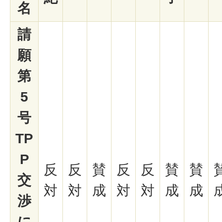
名
請
願
第
5
号
TP
P
反
反
賛
反
反
賛
賛
交
対
対
成
対
対
成
成
渉
に