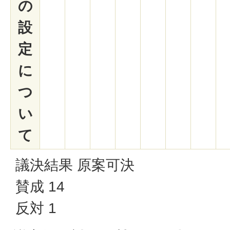
の
設
定
に
つ
い
て
議決結果 原案可決
賛成 14
反対 1