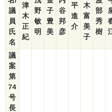
名/
浅
金
内
渡
津
平
木
議
野
子
谷
部
木
進
富
員
敏
豊
邦
秀
正
介
美
氏
明
美
彦
樹
紀
子
名
議
案
第
74
号
長