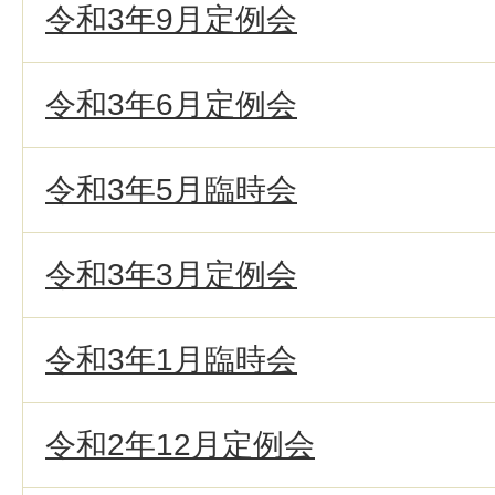
令和3年9月定例会
令和3年6月定例会
令和3年5月臨時会
令和3年3月定例会
令和3年1月臨時会
令和2年12月定例会