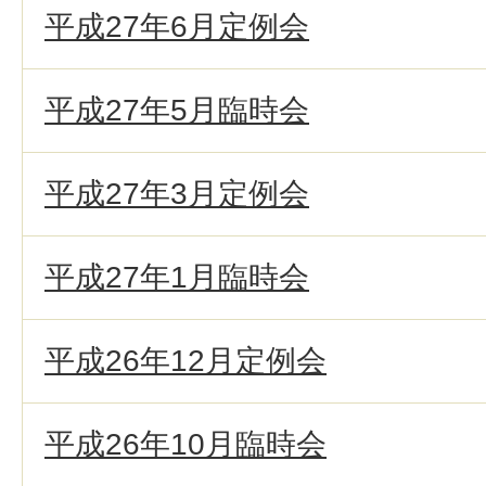
平成27年6月定例会
平成27年5月臨時会
平成27年3月定例会
平成27年1月臨時会
平成26年12月定例会
平成26年10月臨時会