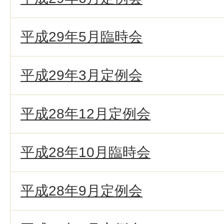
平成29年5月臨時会
平成29年3月定例会
平成28年12月定例会
平成28年10月臨時会
平成28年9月定例会