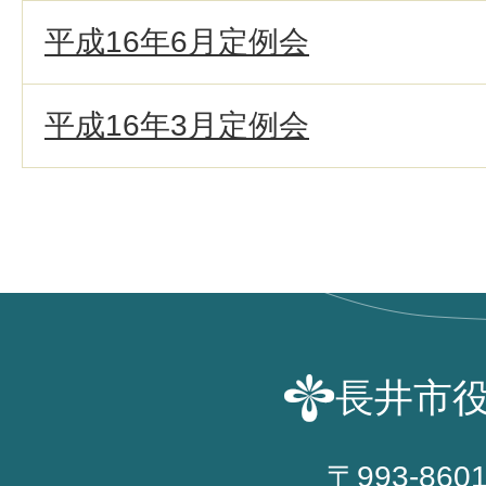
平成16年6月定例会
平成16年3月定例会
長井市
〒993-860