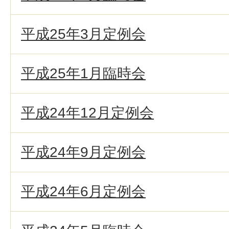
平成25年3月定例会
平成25年1月臨時会
平成24年12月定例会
平成24年9月定例会
平成24年6月定例会