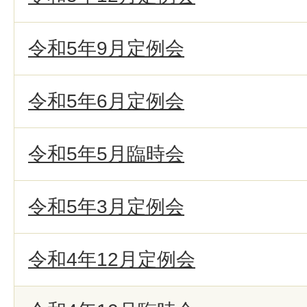
令和5年9月定例会
令和5年6月定例会
令和5年5月臨時会
令和5年3月定例会
令和4年12月定例会