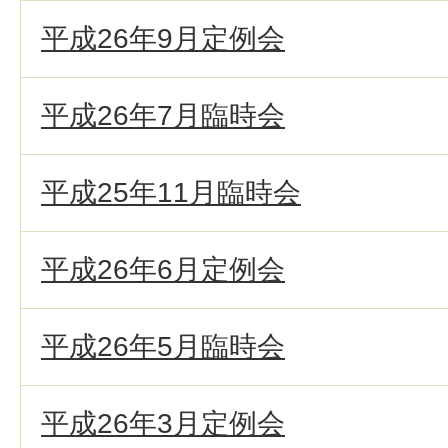
平成26年9月定例会
平成26年7月臨時会
平成25年11月臨時会
平成26年6月定例会
平成26年5月臨時会
平成26年3月定例会