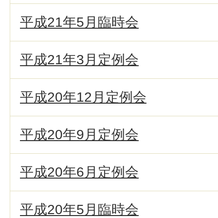
平成21年5月臨時会
平成21年3月定例会
平成20年12月定例会
平成20年9月定例会
平成20年6月定例会
平成20年5月臨時会