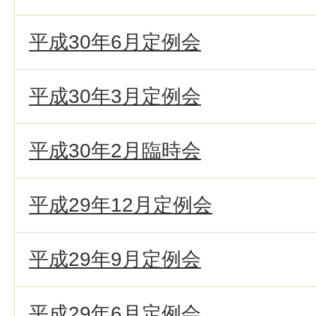
平成30年6月定例会
平成30年3月定例会
平成30年2月臨時会
平成29年12月定例会
平成29年9月定例会
平成29年6月定例会