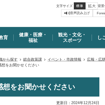
文字サイズ
背景
音声読み上げ
健康・医療・
観光・文化・
教育
し
福祉
スポーツ
織から探す
総合政策課
イベント・市政情報
広報・広
感想をお聞かせください
感想をお聞かせください
更新日：2024年12月24日