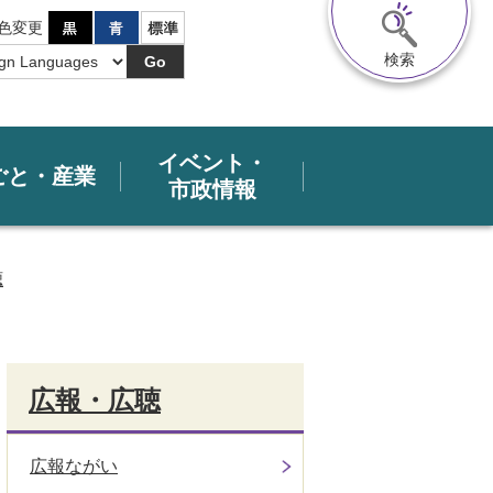
色変更
検索
Go
イベント・
ごと・産業
市政情報
聴
広報・広聴
広報ながい