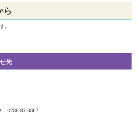
から
す。
せ先
0238-87-3367