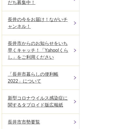
だち募集中！
長井の今をお届け！ながいチ
ャンネル！
長井市からのお知らせをいち
早くキャッチ！「Yahoo!くら
し」をご利用ください
「長井市暮らしの便利帳
2022」について
新型コロナウイルス感染症に
関するタブロイド版広報紙
長井市市勢要覧