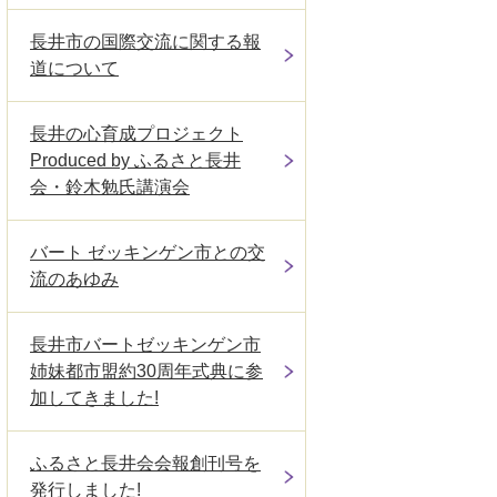
長井市の国際交流に関する報
道について
長井の心育成プロジェクト
Produced by ふるさと長井
会・鈴木勉氏講演会
バート ゼッキンゲン市との交
流のあゆみ
長井市バートゼッキンゲン市
姉妹都市盟約30周年式典に参
加してきました!
ふるさと長井会会報創刊号を
発行しました!