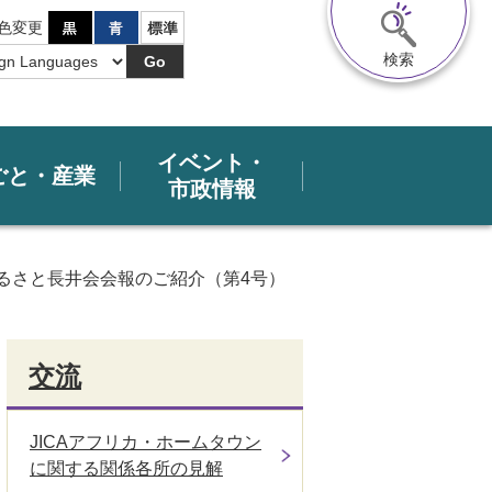
色変更
検索
Go
イベント・
ごと・産業
市政情報
るさと長井会会報のご紹介（第4号）
交流
JICAアフリカ・ホームタウン
に関する関係各所の見解