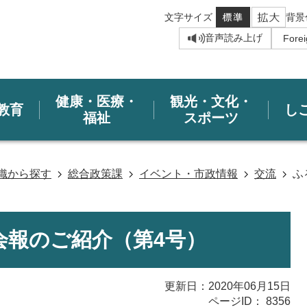
文字サイズ
背景
音声読み上げ
健康・医療・
観光・文化・
教育
し
福祉
スポーツ
織から探す
総合政策課
イベント・市政情報
交流
ふ
会報のご紹介（第4号）
更新日：2020年06月15日
ページID：
8356