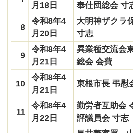
月18日
奉仕団総会 寸
令和8年4
大明神ザクラ
8
月20日
寸志
令和8年4
異業種交流会
9
月21日
総会 会費
令和8年4
10
東根市長 弔慰
月21日
令和8年4
勤労者互助会 
11
月22日
評議員会 寸志