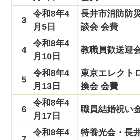
令和8年4
長井市消防防
3
月5日
談会 会費
令和8年4
4
教職員歓送迎会
月10日
令和8年4
東京エレクト
5
月13日
換会 会費
令和8年4
6
職員結婚祝い
月17日
令和8年4
特養光会・長
7