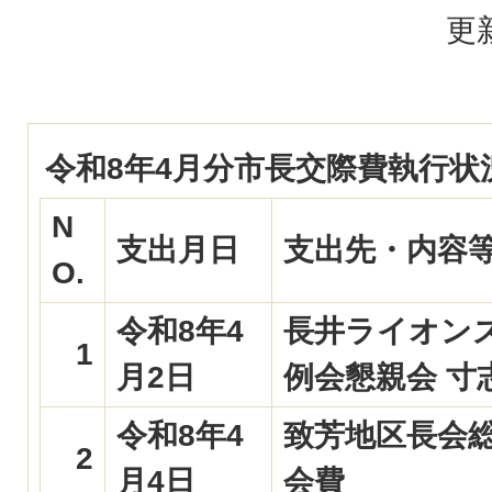
更
令和8年4月分市長交際費執行状
N
支出月日
支出先・内容
O.
令和8年4
長井ライオン
1
月2日
例会懇親会 寸
令和8年4
致芳地区長会
2
月4日
会費