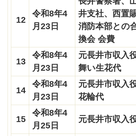
長井警察署、
令和8年4
井支社、西置
12
月23日
消防本部との
換会 会費
令和8年4
元長井市収入役
13
月23日
舞い生花代
令和8年4
元長井市収入役
14
月23日
花輪代
令和8年4
15
元長井市収入役
月25日