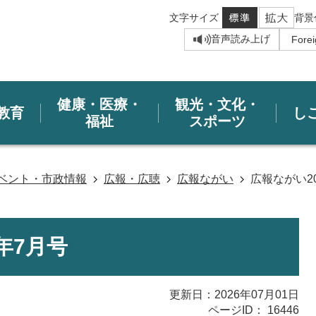
文字サイズ
背景
音声読み上げ
健康・医療・
観光・文化・
教育
し
福祉
スポーツ
ベント・市政情報
広報・広聴
広報ながい
広報ながい2
年7月号
更新日：2026年07月01日
ページID：
16446