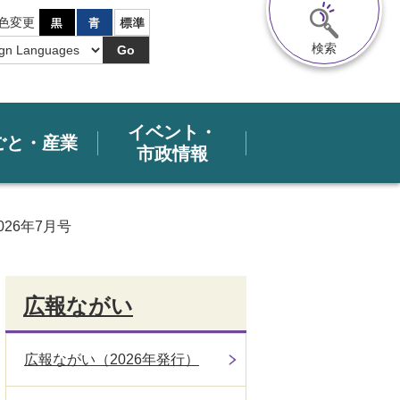
色変更
検索
Go
イベント・
ごと・産業
市政情報
026年7月号
広報ながい
広報ながい（2026年発行）