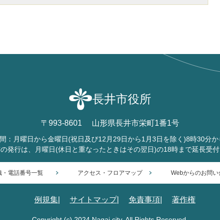
長井市役所
〒993-8601
山形県長井市栄町1番1号
間：月曜日から金曜日
(祝日及び12月29日から1月3日を除く)
8時30分か
書の発行は、月曜日
(休日と重なったときはその翌日)
の18時まで延長受
織・電話番号一覧
アクセス・フロアマップ
Webからのお問い
例規集
サイトマップ
免責事項
著作権
Copyright (c) 2024 Nagai city. All Rights Reserved.