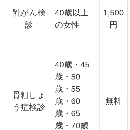
乳がん検
40歳以上
1,500
診
の女性
円
40歳・45
歳・50
歳・55
骨粗しょ
歳・60
無料
う症検診
歳・65
歳・70歳