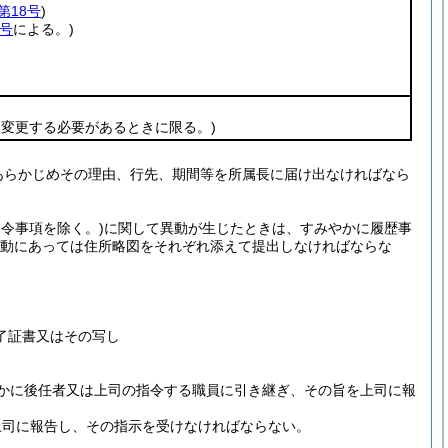
第18号
)
9号
による。)
変更する必要があるときに限る。)
あらかじめその理由、行先、期間等を所属長に届け出なければなら
発令事項を除く。)
に関して異動が生じたときは、すみやかに履歴事
動にあっては住所略図をそれぞれ添えて提出しなければならな
証書又はその写し
かに後任者又は上司の指令する職員に引き継ぎ、その旨を上司に報
上司に報告し、その指示を受けなければならない。