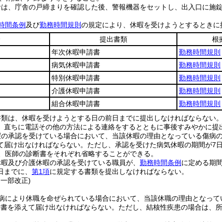
者は、庁舎の戸締まりを確認した後、警報機器をセットし、出入口に施
時間条例
及び
勤務時間規則
の規定により、休暇を受けようとするときに
分
提出書類
根
年次休暇申請書
勤務時間規則
病気休暇申請書
勤務時間規則
特別休暇申請書
勤務時間規則
介護休暇申請書
勤務時間規則
組合休暇申請書
勤務時間規則
書類は、休暇を受けようとする日の前日までに提出しなければならない
、直ちに電話その他の方法による連絡をするとともに事後すみやかに提
暇の承認を受けている場合において、当該休暇の理由となっている傷病
て届け出なければならない。
ただし、承認を受けた病気休暇の期間が7
は、医師の診断書をそれぞれ省略することができる。
休暇及び介護休暇の承認を受けている職員が、
勤務時間条例
に定める期
日までに、
第1項
に規定する書類を提出しなければならない。
・一部改正)
病により休職を命ぜられている場合において、当該休職の理由となって
断書を添えて届け出なければならない。
ただし、結核性疾患の場合は、