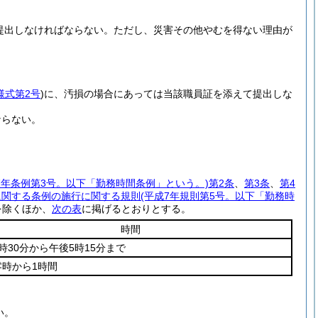
提出しなければならない。
ただし、災害その他やむを得ない理由が
様式第2号
)
に、汚損の場合にあっては当該職員証を添えて提出しな
ならない。
7年条例第3号。以下「勤務時間条例」という。)
第2条
、
第3条
、
第4
に関する条例の施行に関する規則
(平成7年規則第5号。以下「勤務時
を除くほか、
次の表
に掲げるとおりとする。
時間
時30分から午後5時15分まで
零時から1時間
い。