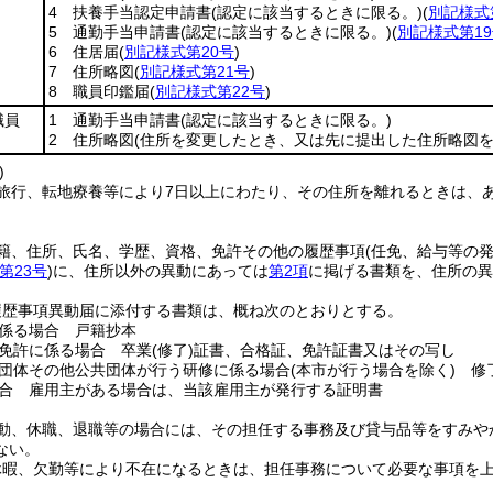
4 扶養手当認定申請書
(認定に該当するときに限る。)
(
別記様式
5 通勤手当申請書
(認定に該当するときに限る。)
(
別記様式第1
6 住居届
(
別記様式第20号
)
7 住所略図
(
別記様式第21号
)
8 職員印鑑届
(
別記様式第22号
)
職員
1 通勤手当申請書
(認定に該当するときに限る。)
2 住所略図
(住所を変更したとき、又は先に提出した住所略図を
)
旅行、転地療養等により7日以上にわたり、その住所を離れるときは、
籍、住所、氏名、学歴、資格、免許その他の履歴事項
(任免、給与等の
第23号
)
に、住所以外の異動にあっては
第2項
に掲げる書類を、住所の異
履歴事項異動届に添付する書類は、概ね次のとおりとする。
係る場合 戸籍抄本
免許に係る場合 卒業
(修了)
証書、合格証、免許証書又はその写し
団体その他公共団体が行う研修に係る場合
(本市が行う場合を除く)
修了
合 雇用主がある場合は、当該雇用主が発行する証明書
動、休職、退職等の場合には、その担任する事務及び貸与品等をすみや
ない。
休暇、欠勤等により不在になるときは、担任事務について必要な事項を