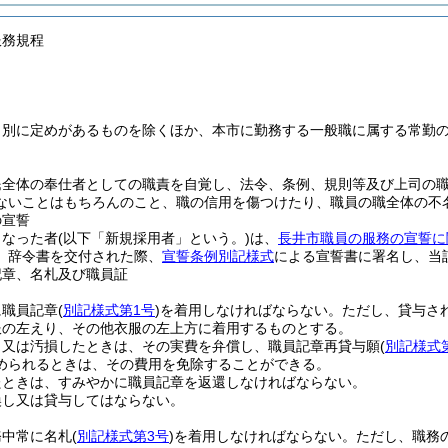
服務規程
、別に定めがあるものを除くほか、本市に勤務する一般職に属する常勤
民全体の奉仕者としての職責を自覚し、法令、条例、規則等及び上司の
ないことはもちろんのこと、職の信用を傷つけたり、職員の職全体の不
の宣誓
となった者
(以下「新規採用者」という。)
は、
長井市職員の服務の宣誓に
、辞令書を交付された際、
宣誓条例別記様式
による宣誓書に署名し、当
記章、名札及び職員証
に職員記章
(
別記様式第1号
)
を着用しなければならない。
ただし、貸与さ
服の左えり、その他衣服の左上方に着用するものとする。
し又は汚損したときは、その実費を弁償し、職員記章再貸与願
(
別記様式
められるときは、その費用を免除することができる。
たときは、すみやかに職員記章を返還しなければならない。
換し又は貸与してはならない。
務中常に名札
(
別記様式第3号
)
を着用しなければならない。
ただし、職務