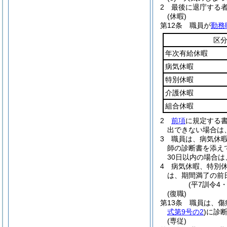
2
最後に退庁する
(休暇)
第12条
職員が
勤務
区
年次有給休暇
病気休暇
特別休暇
介護休暇
組合休暇
2
前項
に規定する
出できない場合は
3
職員は、病気休
師の診断書を添え
30日以内の場合
4
病気休暇、特別
は、期間満了の前
(平7訓令4
(復職)
第13条
職員は、傷
式第9号の2
)
に診
(専従)