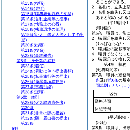
ることができる。
第13条
(復職)
2
名札は、左胸上
第14条
(専従)
3
名札を紛失し又
第15条
(職務専念義務の免除)
あると認められる
第16条
(営利企業等の従事)
(平19訓令
第17条
(執務上の心得)
(職員証)
第18条
(執務環境の整理)
第6条
職員は、常
第19条
(証人、鑑定人等としての出
2
職員証を紛失し
頭)
ければならない。
第20条
(出張)
3
職員証の記載事
第21条
(復命)
4
職員でなくなっ
第22条
(事故報告)
5
職員証は交換し
第5章
身分等の異動
第4章
執務
第23条
(着任)
(勤務時間等)
第24条
(異動に伴う提出書類)
第7条
職員の勤務
第25条
(私事旅行等の届出)
条
及び
第6条
の規
第26条
(履歴事項異動届)
間規則」という。)
第27条
(事務引継)
第28条
(退職)
区分
第6章
雑則
勤務時間
第29条
(火気取締責任者)
第30条
休憩時間
第31条
(非常の際の措置)
(平5訓令9
第32条
(願、届出書の提出)
(出勤)
第33条
第8条
職員は、出
附則