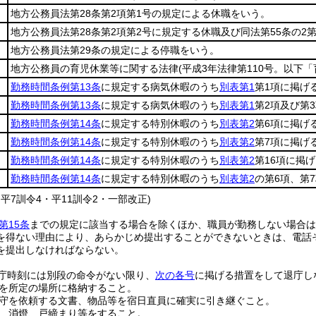
地方公務員法第28条第2項第1号の規定による休職をいう。
地方公務員法第28条第2項第2号に規定する休職及び同法第55条の
地方公務員法第29条の規定による停職をいう。
地方公務員の育児休業等に関する法律
(平成3年法律第110号。以下
勤務時間条例第13条
に規定する病気休暇のうち
別表第1
第1項に掲げ
勤務時間条例第13条
に規定する病気休暇のうち
別表第1
第2項及び第
勤務時間条例第14条
に規定する特別休暇のうち
別表第2
第6項に掲げ
勤務時間条例第14条
に規定する特別休暇のうち
別表第2
第7項に掲げ
勤務時間条例第14条
に規定する特別休暇のうち
別表第2
第16項に掲
勤務時間条例第14条
に規定する特別休暇のうち
別表第2
の第6項、第
・平7訓令4・平11訓令2・一部改正)
第15条
までの規定に該当する場合を除くほか、職員が勤務しない場合は
を得ない理由により、あらかじめ提出することができないときは、電話
を提出しなければならない。
庁時刻には別段の命令がない限り、
次の各号
に掲げる措置をして退庁し
を所定の場所に格納すること。
守を依頼する文書、物品等を宿日直員に確実に引き継ぐこと。
、消燈、戸締まり等をすること。