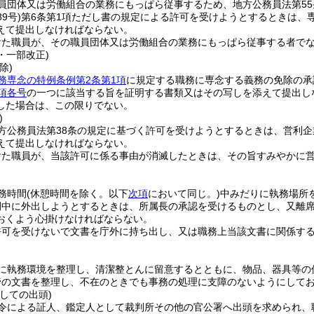
員団体又は労働組合の業務にもっぱら従事するため、地方公務員法第55
9号)
第6条第1項ただし書の規定による許可を受けようとするときは、
えて提出しなければならない。
けた職員が、その職員団体又は労働組合の業務にもっぱら従事する者で
2・一部改正)
除)
務専念の特例条例第2条第1項
に規定する職務に専念する義務の免除の承
項各号
の一つに該当する旨を証明する書類又はその写しを添えて提出し
した場合は、この限りでない。
)
方公務員法第38条の規定に基づく許可を受けようとするときは、営利
えて提出しなければならない。
けた職員が、当該許可に係る事由が消滅したときは、その旨すみやかに
務時間
(休憩時間を除く。以下
次項
において同じ。)
中みだりに執務場所
間中に外出しようとするときは、所属長の承認を受けるものとし、又離
おくよう心掛けなければならない。
許可を受けないで文書を庁外に持ち出し、又は職務上当該文書に関係す
に執務環境を整理し、清潔整とんに留意するとともに、物品、器具等の
管の文書を整理し、不在のときでも事務の処理に支障のないようにして
しての出頭)
令による証人、鑑定人として裁判所その他の官公署へ出頭を求められ、