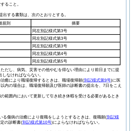
錠すること。
提出する書類は、次のとおりとする。
拠規則
摘要
同左別記様式第3号
同左別記様式第3号
同左別記様式第3号
同左別記様式第4号
同左別記様式第5号
。
ただし、病気、災害その他やむを得ない理由により前日までに提
出しなければならない。
の治癒により職場復帰するときは、職場復帰願
(
別記様式第9号
)
に医
日以内の場合は、職場復帰願及び医師の診断書の提出を、7日をこえ
間の範囲内において更新して引き続き休暇を受ける必要があるとき
いる傷病の治癒により復職をしようとするときは、復職願
(
別記様
所定の診断書
(
別記様式第10号
)
によらなければならない。