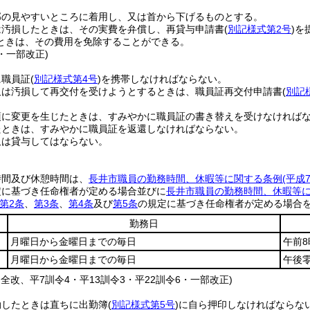
部の見やすいところに着用し、又は首から下げるものとする。
は汚損したときは、その実費を弁償し、再貸与申請書
(
別記様式第2号
)
を
ときは、その費用を免除することができる。
1・一部改正)
に職員証
(
別記様式第4号
)
を携帯しなければならない。
又は汚損して再交付を受けようとするときは、職員証再交付申請書
(
別記
項に変更を生じたときは、すみやかに職員証の書き替えを受けなければ
たときは、すみやかに職員証を返還しなければならない。
又は貸与してはならない。
時間及び休憩時間は、
長井市職員の勤務時間、休暇等に関する条例
(平成
定に基づき任命権者が定める場合並びに
長井市職員の勤務時間、休暇等
第2条
、
第3条
、
第4条
及び
第5条
の規定に基づき任命権者が定める場合
勤務日
月曜日から金曜日までの毎日
午前8
月曜日から金曜日までの毎日
午後
・全改、平7訓令4・平13訓令3・平22訓令6・一部改正)
勤したときは直ちに出勤簿
(
別記様式第5号
)
に自ら押印しなければならな