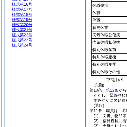
様式第16号
休職傷病
様式第17号
休職
様式第18号
様式第19号
停職
様式第20号
育児休業
様式第21号
様式第22号
病気休暇公傷病
様式第23号
病気休暇私傷病
様式第24号
特別休暇産前
特別休暇産後
特別休暇夏季
特別休暇その他
(平5訓令9
(欠勤)
第10条
第12条
から
ただし、緊急やむ
すみやかに欠勤届
(退庁)
第11条
職員は、退
(1)
文書、物品等
(2)
宿日直員に看
(3)
火気のしまつ