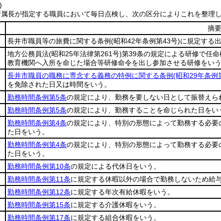
)
所属長が指定する職員において毎日点検し、次の区分によりこれを整理
摘
長井市職員等の旅費に関する条例
(昭和42年条例第43号)
に規定する
地方公務員法
(昭和25年法律第261号)
第39条の規定による研修で任
教育機関へ入所を命じた場合等研修命令を出し参加させる研修をい
長井市職員の職務に専念する義務の特例に関する条例
(昭和29年条
を免除された日又は時間をいう。
勤務時間条例第5条
の規定により、勤務を要しない日として振替えら
勤務時間条例第5条
の規定により、勤務することを命じられた日をい
勤務時間条例第4条
の規定により、特別の形態によって勤務する必要
た日をいう。
勤務時間条例第4条
の規定により、特別の形態によって勤務する必要
た日をいう。
勤務時間条例第10条
の規定による代休日をいう。
勤務時間条例第11条
に規定する休暇以外の場合で勤務しないため給
勤務時間条例第12条
に規定する年次有給休暇をいう。
勤務時間条例第15条
に規定する介護休暇をいう。
勤務時間条例第17条
に規定する組合休暇をいう。