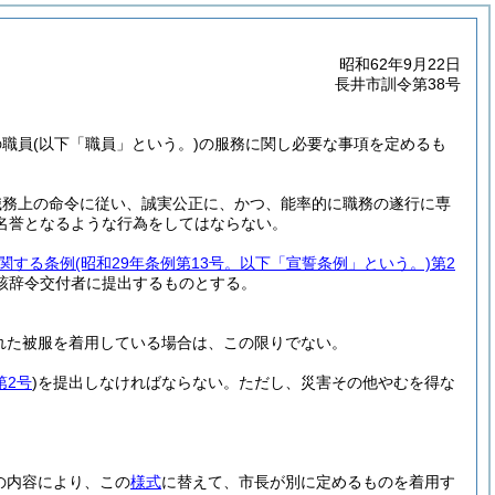
昭和62年9月22日
長井市訓令第38号
の職員
(以下「職員」という。)
の服務に関し必要な事項を定めるも
職務上の命令に従い、誠実公正に、かつ、能率的に職務の遂行に専
名誉となるような行為をしてはならない。
関する条例
(昭和29年条例第13号。以下「宣誓条例」という。)
第2
該辞令交付者に提出するものとする。
れた被服を着用している場合は、この限りでない。
第2号
)
を提出しなければならない。
ただし、災害その他やむを得な
の内容により、この
様式
に替えて、市長が別に定めるものを着用す