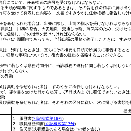
内容について、任命権者の許可を受けなければならない。
よる出頭が職務に関するものであるときは、その旨を任命権者に届け出
許可を受けて発表した内容を、文書ですみやかに任命権者に報告しなけ
張を命ぜられた場合は、出発に際し、上司の指示を受けなければならな
た職員は、用務の都合、天災地変、交通しゃ断、病気等のため、受けた
長に連絡し、その指示を受けなければならない。
命ぜられた期間内であっても、当該出張の用務が終了したときは、すみ
員は、帰庁したときは、直ちにその概要を口頭で所属長に報告するとと
し、軽易な事項については、復命書の提出を省略することができる。
務中に若しくは勤務時間外に、当該職務の遂行に関し若しくは関しない
ければならない。
等の異動
又は異動を命ぜられた者は、すみやかに着任しなければならない。
者が、辞令書を受けた日から起算して5日以内までに着任できないときは
類)
及び異動を命ぜられた者は、それぞれの区分に従い、次に掲げる書類を
提
1 履歴書
(
別記様式第16号
)
2 職員経歴調書
(
別記様式第17号
)
3 住民票
(扶養親族のある場合はその者を含む)