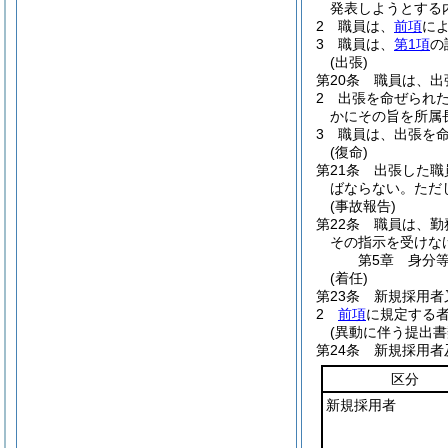
発表しようとする
2
職員は、
前項
に
3
職員は、
第1項
の
(出張)
第20条
職員は、出
2
出張を命ぜられ
かにその旨を所属
3
職員は、出張を
(復命)
第21条
出張した職
ばならない。
ただ
(事故報告)
第22条
職員は、勤
その指示を受けな
第5章
身分
(着任)
第23条
新規採用者
2
前項
に規定する
(異動に伴う提出書
第24条
新規採用者
区分
新規採用者