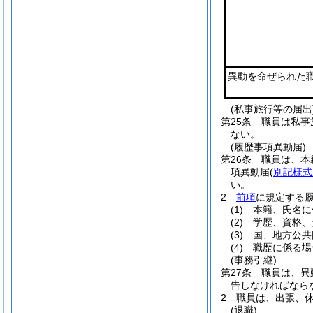
異動を命ぜられた
(私事旅行等の届出
第25条
職員は私事
ない。
(履歴事項異動届)
第26条
職員は、本
項異動届
(
別記様式
い。
2
前項
に規定する
(1)
本籍、氏名に
(2)
学歴、資格、
(3)
国、地方公共
(4)
職歴に係る場
(事務引継)
第27条
職員は、異
告しなければなら
2
職員は、出張、
(退職)