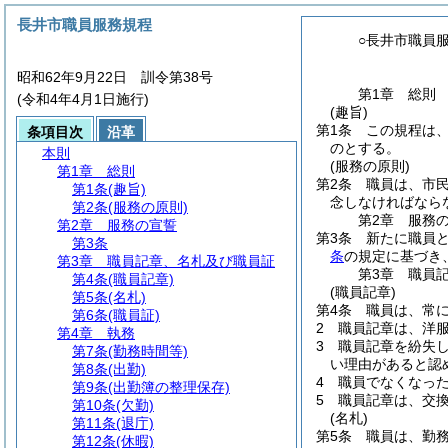
長井市職員服務規程
○長井市職員
昭和62年9月22日 訓令第38号
第1章
総則
(令和4年4月1日施行)
(趣旨)
第1条
この規程は
条項目次
沿革
のとする。
本則
(服務の原則)
第1章
総則
第2条
職員は、市
第1条
(趣旨)
念しなければなら
第2条
(服務の原則)
第2章
服務
第2章
服務の宣誓
第3条
新たに職員
第3条
条
の規定に基づき
第3章
職員記章、名札及び職員証
第3章
職員
第4条
(職員記章)
(職員記章)
第5条
(名札)
第4条
職員は、常
第6条
(職員証)
2
職員記章は、洋
第4章
執務
3
職員記章を紛失
第7条
(勤務時間等)
い理由があると認
第8条
(出勤)
4
職員でなくなっ
第9条
(出勤簿の整理保存)
5
職員記章は、交
第10条
(欠勤)
(名札)
第11条
(退庁)
第5条
職員は、勤
第12条
(休暇)