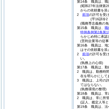
第14条
職員は、職
(昭和27年法律第28
からの依頼書を添
2
前項
の許可を受
(平16訓令
(職務専念義務の免
第15条
職員は、
職
特例条例第2条第1
らかじめ特に承認
(営利企業等の従事
第16条
職員は、地
はその依頼書を添
2
前項
の許可を受
い。
(執務上の心得)
第17条
職員は、勤
2
職員は、勤務時
在を明らかにして
3
職員は、上司の
てはならない。
(執務環境の整理)
第18条
職員は、常
2
職員は、常に所
(証人、鑑定人等と
第19条
職員は、法