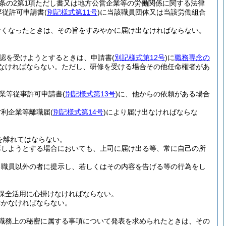
条の2第1項ただし書又は地方公営企業等の労働関係に関する法律
専従許可申請書
(
別記様式第11号
)
に当該職員団体又は当該労働組合
なくなったときは、その旨をすみやかに届け出なければならない。
認を受けようとするときは、申請書
(
別記様式第12号
)
に
職務専念の
なければならない。
ただし、研修を受ける場合その他任命権者があ
企業等従事許可申請書
(
別記様式第13号
)
に、他からの依頼がある場合
営利企業等離職届
(
別記様式第14号
)
により届け出なければならな
を離れてはならない。
席しようとする場合においても、上司に届け出る等、常に自己の所
る職員以外の者に提示し、若しくはその内容を告げる等の行為をし
保全活用に心掛けなければならない。
おかなければならない。
職務上の秘密に属する事項について発表を求められたときは、その