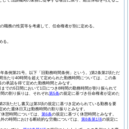
として当該機関の業務に従事する場合に限り、組合休暇を与えるこ
その職務の性質等を考慮して、任命権者が別に定める。
める。
3年条例第21号。以下「旧勤務時間条例」という。)
第2条第2項ただ
間当たり40時間を超えて定められた勤務時間については、この条
長の承認を得て定めた勤務時間とみなす。
までの5日間において1日につき8時間の勤務時間が割り振られて
時間の割り振りは、それぞれ
第5条
の規定に基づき任命権者が定めた
第2項ただし書又は第3項の規定に基づき定められている勤務を要
定めた週休日又は勤務時間の割り振りとみなす。
て休憩時間については、
第6条
の規定に基づく休憩時間とみなす。
以外の時間における断続的な労働については、
第8条第1項
の規定に