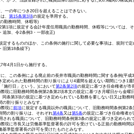
い、かつ、当該登録された職員団体の諮問に応ずるための機関の構成員
、一の年につき20日を超えることはできない。
ては、
第15条第3項
の規定を準用する。
の勤務時間、休暇等)
の2第1項に規定する会計年度任用職員の勤務時間、休暇等については、
7・追加、令2条例3・一部改正)
規定するもののほか、この条例の施行に関して必要な事項は、規則で定
7・旧第18条繰下)
7年4月1日から施行する。
前に、この条例による廃止前の長井市職員の勤務時間に関する条例
(平成
き定められた勤務時間の割り振りにより4週間を超えない期間につき1週
下「施行日」という。)
において
第2条第2項
の規定に基づき任命権者が市
際現に旧勤務時間条例第2条第2項本文の規定に基づき月曜日から金曜日
、同条第3項の規定に基づき定められている勤務を要しない日又は勤務
間の割り振りとみなす。
の際現に
前項
に規定する職員以外の職員について、旧勤務時間条例第2条
時間の割り振りは、それぞれ
第4条
又は
第5条
の規定に基づき任命権者が
用される職員について、旧勤務時間条例第3条の規定に基づき定められ
の際現に市長又は労働基準監督署長の許可を受けている正規の勤務時間
働基準監督署長の許可を受けたものとみなす。