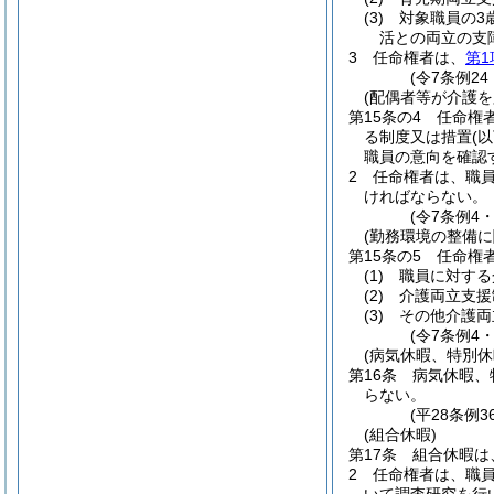
(3)
対象職員の3
活との両立の支
3
任命権者は、
第1
(令7条例24
(配偶者等が介護
第15条の4
任命権
る制度又は措置
(
職員の意向を確認
2
任命権者は、職員
ければならない。
(令7条例4
(勤務環境の整備に
第15条の5
任命権
(1)
職員に対する
(2)
介護両立支援
(3)
その他介護両
(令7条例4
(病気休暇、特別
第16条
病気休暇、
らない。
(平28条例
(組合休暇)
第17条
組合休暇は
2
任命権者は、職