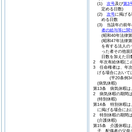
(1)
次号
及び
第3
定める日数)
(2)
次号
に掲げる
める日数
(3)
当該年の前年
者の給与等に関
(昭和40年法律第
(昭和47年法律第
を有する法人の
った者その他規
日数を加えた日
2
年次有給休暇
(
3
任命権者は、年
げる場合において
(平20条例
(病気休暇)
第13条
病気休暇は
2
病気休暇の期間
(特別休暇)
第14条
特別休暇は
に掲げる場合にお
2
特別休暇の期間
(介護休暇)
第15条
介護休暇は
子、配偶者の父母