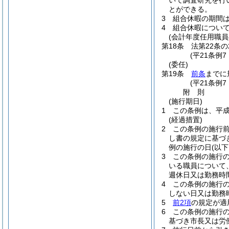
いて調査研究を行
とができる。
3
組合休暇の期間は
4
組合休暇につい
(会計年度任用職員
第18条
法第22条
(平21条例
(委任)
第19条
前条
までに
(平21条例
附
則
(施行期日)
1
この条例は、平成
(経過措置)
2
この条例の施行
し書の規定に基づ
例の施行の日
(以
3
この条例の施行の
いる職員について
週休日又は勤務時
4
この条例の施行
しない日又は勤務
5
前2項
の規定が適
6
この条例の施行
基づき市長又は労