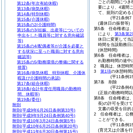
ごとの期間につき
第12条
(年次有給休暇)
要により、4週間
第13条
(病気休暇)
て、規則の定める
第14条
(特別休暇)
(平21条例
第15条
(介護休暇)
(週休日の振替等)
第15条の2
(介護時間)
第5条
任命権者は
第15条の3
(妊娠、出産等についての
により、
第3条第2
申出をした職員等に対する意向確認
休日に変更して当
等)
時間を当該勤務日
第15条の4
(配偶者等が介護を必要と
(休憩時間)
する状況に至った職員に対する意向
第6条
任命権者は、
確認等)
れ勤務時間の途中
第15条の5
(勤務環境の整備に関する
2
職員は、休憩時
措置)
3
第1項
の休憩時間
第16条
(病気休暇、特別休暇、介護休
(平11条例
暇及び介護時間の承認)
第7条
削除
第17条
(組合休暇)
(平22条例4
第18条
(会計年度任用職員の勤務時
(正規の勤務時間以
間、休暇等)
第8条
任命権者は
第19条
(委任)
長)
の許可を受けて
附則
文書の収受を目的
附則
(平成9年6月26日条例第33号)
2
任命権者は、公
附則
(平成9年9月24日条例第40号)
ことができる。
附則
(平成10年3月24日条例第5号)
(平11条例
附則
(平成10年6月25日条例第20号)
(育児又は介護を
附則
(平成11年6月30日条例第15号)