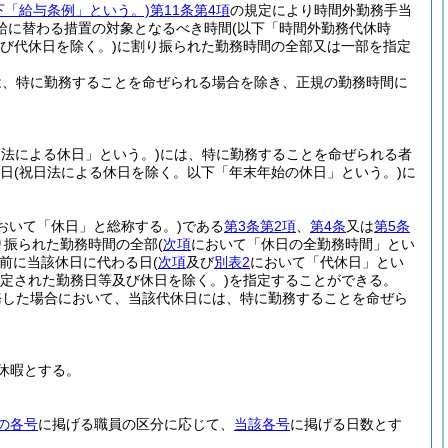
以下「給与条例」という。)
第11条第4項
の規定により時間外勤務手当
給に替わる措置の対象となるべき時間
(以下「時間外勤務代休時
び代休日を除く。)
に割り振られた勤務時間の全部又は一部を指定
は、特に勤務することを命ぜられる場合を除き、正規の勤務時間に
日法による休日」という。)
には、特に勤務することを命ぜられる者
の日
(祝日法による休日を除く。以下「年末年始の休日」という。)
に
おいて「休日」と総称する。)
である
第3条第2項
、
第4条
又は
第5条
り振られた勤務時間の全部
(
次項
において「休日の全勤務時間」とい
前に当該休日に代わる日
(
次項
及び
別表2
において「代休日」とい
定された勤務日等及び休日を除く。)
を指定することができる。
務した場合において、当該代休日には、特に勤務することを命ぜら
休暇とする。
の各号
に掲げる職員の区分に応じて、
当該各号
に掲げる日数とす