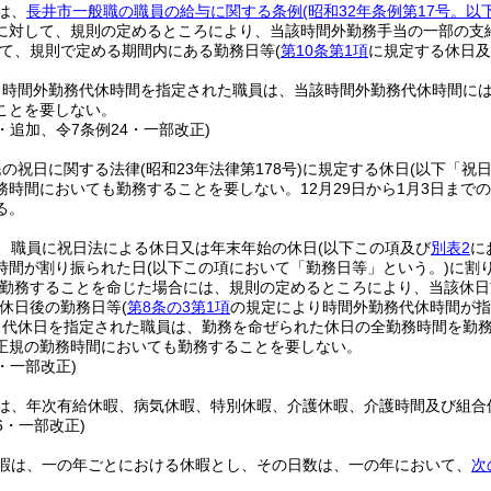
は、
長井市一般職の職員の給与に関する条例
(昭和32年条例第17号。
に対して、規則の定めるところにより、当該時間外勤務手当の一部の支
て、規則で定める期間内にある勤務日等
(
第10条第1項
に規定する休日及
。
り時間外勤務代休時間を指定された職員は、当該時間外勤務代休時間に
ことを要しない。
4・追加、令7条例24・一部改正)
民の祝日に関する法律
(昭和23年法律第178号)
に規定する休日
(以下「祝
務時間においても勤務することを要しない。
12月29日から1月3日まで
る。
、職員に祝日法による休日又は年末年始の休日
(以下この項及び
別表2
に
時間が割り振られた日
(以下この項において「勤務日等」という。)
に割
勤務することを命じた場合には、規則の定めるところにより、当該休日
休日後の勤務日等
(
第8条の3第1項
の規定により時間外勤務代休時間が指
り代休日を指定された職員は、勤務を命ぜられた休日の全勤務時間を勤
正規の勤務時間においても勤務することを要しない。
4・一部改正)
は、年次有給休暇、病気休暇、特別休暇、介護休暇、介護時間及び組合
36・一部改正)
暇は、一の年ごとにおける休暇とし、その日数は、一の年において、
次