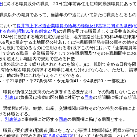
号
に掲げる職員以外の職員 20日
(定年前再任用短時間勤務職員にあっ
職員以外の職員であって、当該年の中途において新たに職員となるもの
において
長井市上下水道企業職員の給与の種類及び基準に関する条例
(
する条例
(昭和31年条例第27号)
の適用を受ける職員若しくは長井市以外
124号)
に規定する地方住宅供給公社、地方道路公社法
(昭和45年法律第8
66号)
に規定する土地開発公社若しくは沖縄振興開発金融公庫その他そ
うち規則で定めるものに使用される者
(以下この号において「企業職員等
則で定める職員 企業職員等としての在職期間及びその在職期間中にお
数を超えない範囲内で規則で定める日数
この項の規定により繰り越されたものを除く。)
は、規則で定める日数を限
次有給休暇を職員の請求する時季に与えなければならない。
ただし、請
は、他の時季にこれを与えることができる。
34・平21条例7・平27条例30・令元条例41・令4条例20・一部改正)
、職員が負傷又は疾病のため療養する必要があり、その勤務しないこと
は、
別表1
の負傷又は疾病の区分欄に対応する
同表
の期間欄に掲げる期間
、選挙権の行使、結婚、出産、交通機関の事故その他の特別の事由によ
ける休暇とする。
は、
別表第2
に事由欄に対応する
同表
の期間欄に掲げる期間とする。
、職員が要介護者
(配偶者
(届出をしないが事実上婚姻関係と同様の事情
その他規則で定める者
(
第15条の4第1項
において「配偶者等」という。)