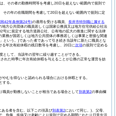
ては、その者の勤務時間等を考慮し20日を超えない範囲内で規則で
 その年の在職期間を考慮して20日を超えない範囲内で規則に定
昭和42年条例第24号)
の適用を受ける職員、
長井市特別職に属する
の地方公共団体の職員若しくは国家公務員又は地方住宅供給公社法
2号)
に規定する地方道路公社、公有地の拡大の推進に関する法律
の業務が国若しくは地方公共団体の事務若しくは事業と密接な関連
」という。)
であった者であって引き続き当該年に新たに職員とな
ける年次有給休暇の残日数等を考慮し、20日に
次項
の規則で定める
度として、当該年の翌年に繰り越すことができる。
求された時季に年次有給休暇を与えることが公務の正常な運営を妨
がやむを得ないと認められる場合における休暇とする。
とする。
り職員が勤務しないことが相当である場合として
別表第2
の事由欄
にある者を含む。以下この項及び
別表第2
において同じ。)
、父母、
で、負傷、疾病又は老齢により規則で定める期間にわたり日常生活