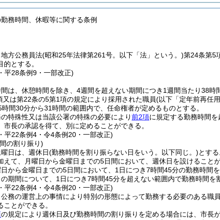
の勤務時間、休暇等に関する条例
、地方公務員法
(昭和25年法律第261号。以下「法」という。)
第24条第
目的とする。
7・平28条例9・一部改正)
間は、休憩時間を除き、4週間を超えない期間につき1週間当たり38時間
1項又は第22条の5第1項の規定により採用された職員
(以下「定年前再任
5時間30分から31時間の範囲内で、任命権者が定めるものとする。
務の特殊性又は当該公署の特殊の必要により
前2項
に規定する勤務時間を
、市長の承認を得て、別に定めることができる。
7・平22条例4・令4条例20・一部改正)
間の割り振り)
土曜日は、週休日
(勤務時間を割り振らない日をいう。以下同じ。)
とする
加えて、月曜日から金曜日までの5日間において、週休日を設けること
日から金曜日までの5日間において、1日につき7時間45分の勤務時間
との期間について、1日につき7時間45分を超えない範囲内で勤務時間を
7・平22条例4・令4条例20・一部改正)
、公務の運営上の事情により特別の形態によって勤務する必要のある職
ることができる。
項
の規定により週休日及び勤務時間の割り振りを定める場合には、市長