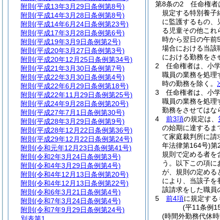
第8条の2
任命権者
附則
(平成13年3月29日条例第8号)
規定する特別養子
附則
(平成14年3月28日条例第8号)
に監護するもの、
附則
(平成14年6月24日条例第23号)
る児童その他これ
附則
(平成17年3月28日条例第6号)
時から翌日の午前
附則
(平成19年3月9日条例第2号)
場合における当該
附則
(平成20年3月27日条例第3号)
における勤務をさ
附則
(平成20年12月25日条例第34号)
2
任命権者は、小
附則
(平成21年3月30日条例第7号)
職員の業務を処理
附則
(平成22年3月30日条例第4号)
時の勤務を除く。
附則
(平成22年6月29日条例第18号)
3
任命権者は、小
附則
(平成22年11月29日条例第25号)
職員の業務を処理
附則
(平成24年9月28日条例第20号)
勤務をさせてはな
附則
(平成27年7月1日条例第30号)
4
前3項
の規定は、
附則
(平成28年3月29日条例第9号)
の始期に達するま
附則
(平成28年12月22日条例第36号)
て家庭裁判所に請
附則
(平成29年12月22日条例第24号)
年法律第164号)
第
附則
(令和元年12月23日条例第41号)
規則で定める者を
附則
(令和2年3月24日条例第3号)
う。以下この項に
附則
(令和4年3月29日条例第4号)
が、規則の定める
附則
(令和4年12月13日条例第20号)
により、当該子を
附則
(令和4年12月13日条例第22号)
該請求をした職員
附則
(令和6年3月21日条例第4号)
5
前4項
に規定する
附則
(令和7年3月24日条例第4号)
(平11条例
附則
(令和7年9月29日条例第24号)
(時間外勤務代休時
別表第1