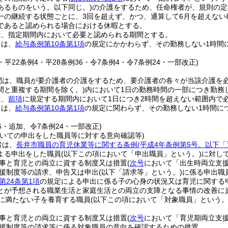
あるものをいう。以下同じ。)
の介護をするため、任命権者が、規則の定
一の継続する状態ごとに、3回を超えず、かつ、通算して6月を超えない
であると認められる場合における休暇とする。
は、指定期間内において必要と認められる期間とする。
ては、
給与条例第10条第1項
の規定にかかわらず、その勤務しない1時間
8・平22条例4・平28条例36・令7条例4・令7条例24・一部改正)
間は、職員が要介護者の介護をするため、要介護者の各々が当該介護を
間と重複する期間を除く。)
内において1日の勤務時間の一部につき勤務
は、
前項
に規定する期間内において1日につき2時間を超えない範囲内で
ては、
給与条例第10条第1項
の規定に関わらず、その勤務しない1時間に
36・追加、令7条例24・一部改正)
ついての申出をした職員等に対する意向確認等)
者は、
長井市職員の育児休業等に関する条例
(平成4年条例第5号。以下
よる申出をした職員
(以下この項において「申出職員」という。)
に対し
事と育児との両立に資する制度又は措置
(
次号
において「出生時両立支援
援制度等の請求、申告又は申出
(以下「請求等」という。)
に係る申出職
第24条第1項
の規定による申出に係る子の心身の状況又は育児に関する
とが予想される職業生活と家庭生活との両立の支障となる事情の改善に
に満たない子を養育する職員
(以下この項において「対象職員」という。
事と育児との両立に資する制度又は措置
(
次号
において「育児期両立支援
援制度等の請求等に係る対象職員の意向を確認するための措置