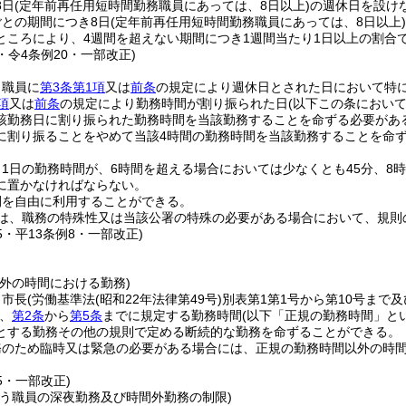
8日
(定年前再任用短時間勤務職員にあっては、8日以上)
の週休日を設け
ごとの期間につき8日
(定年前再任用短時間勤務職員にあっては、8日以上)
ところにより、4週間を超えない期間につき1週間当たり1日以上の割合
7・令4条例20・一部改正)
、職員に
第3条第1項
又は
前条
の規定により週休日とされた日において特
項
又は
前条
の規定により勤務時間が割り振られた日
(以下この条におい
該勤務日に割り振られた勤務時間を当該勤務することを命ずる必要があ
に割り振ることをやめて当該4時間の勤務時間を当該勤務することを命
1日の勤務時間が、6時間を超える場合においては少なくとも45分、8
に置かなければならない。
間を自由に利用することができる。
は、職務の特殊性又は当該公署の特殊の必要がある場合において、規則
15・平13条例8・一部改正)
)
外の時間における勤務)
、市長
(労働基準法
(昭和22年法律第49号)
別表第1第1号から第10号まで
、
第2条
から
第5条
までに規定する勤務時間
(以下「正規の勤務時間」と
とする勤務その他の規則で定める断続的な勤務を命ずることができる。
務のため臨時又は緊急の必要がある場合には、正規の勤務時間以外の時
15・一部改正)
行う職員の深夜勤務及び時間外勤務の制限)