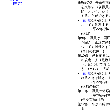
第8条の3
任命権者
別表第2
を支給すべき職員
間」という。)
とし
することができる
2
前項
の規定によ
おいても勤務する
(平22条例
(休日)
第9条
職員は、国
を除き、正規の勤
ついても同様とす
(休日の代休日)
第10条
任命権者は
の規定により勤務
う。)
について特に
う。)
として、当該
2
前項
の規定によ
れるときを除き、
(平22条例
(休暇の種類)
第11条
職員の休暇
(平28条例
(年次有給休暇)
第12条
年次有給休
る。