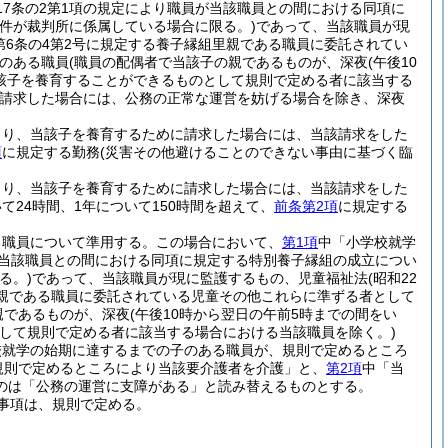
17条の2第1項の規定により職員が当該職員との間における同項に
事件が裁判所に係属している場合に限る。)
であって、当該職員が現
法第6条の4第2号に規定する養子縁組里親である職員に委託されてい
のある職員
(職員の配偶者で当該子の親であるものが、深夜
(午後10
該子を養育することができるものとして規則で定める者に該当する
請求した場合には、公務の正常な運営を妨げる場合を除き、深夜
より、当該子を養育するために請求した場合には、当該請求をした
項
に規定する勤務
(災害その他避けることのできない事由に基づく臨
より、当該子を養育するために請求した場合には、当該請求をした
24時間、1年について150時間を超えて、
前条第2項
に規定する
る職員について準用する。
この場合において、
第1項
中「小学校就学
員が当該職員との間における同項に規定する特別養子縁組の成立につい
る。)
であって、当該職員が現に監護するもの、児童福祉法
(昭和22
組里親である職員に委託されている児童その他これらに準ずる者として
親であるものが、深夜
(午後10時から翌日の午前5時までの間をい
して規則で定める者に該当する場合における当該職員を除く。)
校就学の始期に達するまでの子のある職員が、規則で定めるところ
規則で定めるところにより当該要介護者を介護」と、
第2項
中「当
のは「公務の運営に支障がある」と読み替えるものとする。
事項は、規則で定める。
)