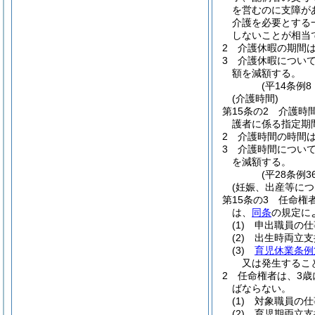
を営むのに支障が
介護を必要とする
しないことが相当
2
介護休暇の期間
3
介護休暇につい
額を減額する。
(平14条例
(介護時間)
第15条の2
介護時
護者に係る指定期
2
介護時間の時間
3
介護時間につい
を減額する。
(平28条例
(妊娠、出産等に
第15条の3
任命権
は、
同条
の規定に
(1)
申出職員の仕
(2)
出生時両立支
(3)
育児休業条例
又は発生するこ
2
任命権者は、3歳
ばならない。
(1)
対象職員の仕
(2)
育児期両立支