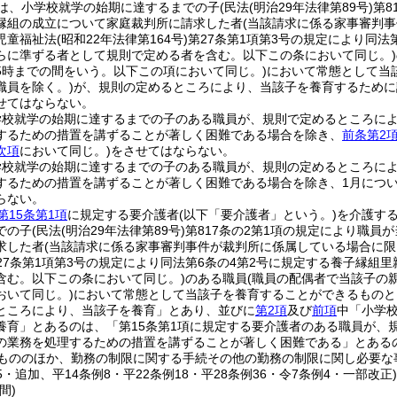
は、小学校就学の始期に達するまでの子
(民法
(明治29年法律第89号)
第8
縁組の成立について家庭裁判所に請求した者
(当該請求に係る家事審判
児童福祉法
(昭和22年法律第164号)
第27条第1項第3号の規定により同
らに準ずる者として規則で定める者を含む。以下この条において同じ。)
5時までの間をいう。以下この項において同じ。)
において常態として当
職員を除く。)
が、規則の定めるところにより、当該子を養育するために
せてはならない。
学校就学の始期に達するまでの子のある職員が、規則で定めるところに
するための措置を講ずることが著しく困難である場合を除き、
前条第2
次項
において同じ。)
をさせてはならない。
学校就学の始期に達するまでの子のある職員が、規則の定めるところに
するための措置を講ずることが著しく困難である場合を除き、1月について
らない。
第15条第1項
に規定する要介護者
(以下「要介護者」という。)
を介護す
での子
(民法
(明治29年法律第89号)
第817条の2第1項の規定により職
求した者
(当該請求に係る家事審判事件が裁判所に係属している場合に限
27条第1項第3号の規定により同法第6条の4第2号に規定する養子縁
含む。以下この条において同じ。)
のある職員
(職員の配偶者で当該子の
おいて同じ。)
において常態として当該子を養育することができるものと
ところにより、当該子を養育」とあり、並びに
第2項
及び
前項
中「小学
養育」とあるのは、「第15条第1項に規定する要介護者のある職員が、
の業務を処理するための措置を講ずることが著しく困難である」とある
もののほか、勤務の制限に関する手続その他の勤務の制限に関し必要な
15・追加、平14条例8・平22条例18・平28条例36・令7条例4・一部改正
間)