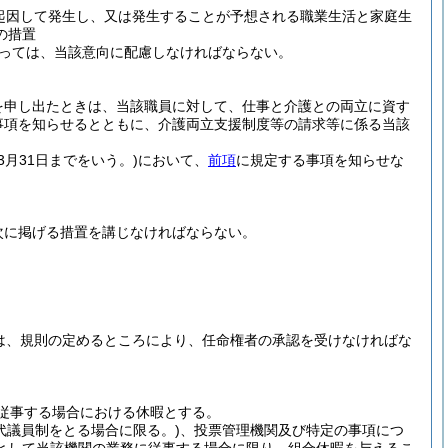
起因して発生し、又は発生することが予想される職業生活と家庭生
の措置
っては、当該意向に配慮しなければならない。
を申し出たときは、当該職員に対して、仕事と介護との両立に資す
事項を知らせるとともに、介護両立支援制度等の請求等に係る当該
3月31日までをいう。)
において、
前項
に規定する事項を知らせな
次に掲げる措置を講じなければならない。
は、規則の定めるところにより、任命権者の承認を受けなければな
従事する場合における休暇とする。
(代議員制をとる場合に限る。)
、投票管理機関及び特定の事項につ