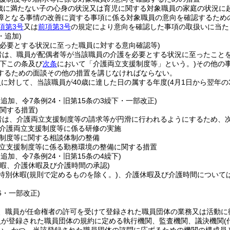
歳に満たない子の心身の状況又は育児に関する対象職員の家庭の状況に
障となる事情の改善に資する事項に係る対象職員の意向を確認するため
項第3号
又は
前項第3号
の規定により意向を確認した事項の取扱いに当た
・追加)
を必要とする状況に至った職員に対する意向確認等)
者は、職員が配偶者等が当該職員の介護を必要とする状況に至ったこと
以下この条及び
次条
において「介護両立支援制度等」という。)
その他の
するための面談その他の措置を講じなければならない。
に対して、当該職員が40歳に達した日の属する年度
(4月1日から翌年の
・追加、令7条例24・旧第15条の3繰下・一部改正)
関する措置)
者は、介護両立支援制度等の請求等が円滑に行われるようにするため、
介護両立支援制度等に係る研修の実施
制度等に関する相談体制の整備
立支援制度等に係る勤務環境の整備に関する措置
・追加、令7条例24・旧第15条の4繰下)
休暇、介護休暇及び介護時間の承認)
特別休暇
(規則で定めるものを除く。)
、介護休暇及び介護時間について
36・一部改正)
、職員が任命権者の許可を受けて登録された職員団体の業務又は活動に
員が登録された職員団体の規約に定める執行機関、監査機関、議決機関