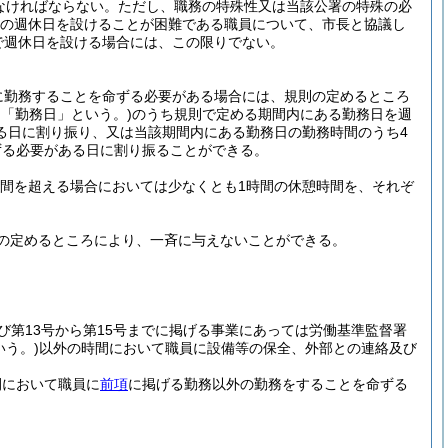
なければならない。
ただし、職務の特殊性又は当該公署の特殊の必
の週休日を設けることが困難である職員について、市長と協議し
で週休日を設ける場合には、この限りでない。
に勤務することを命ずる必要がある場合には、規則の定めるところ
て「勤務日」という。)
のうち規則で定める期間内にある勤務日を週
る日に割り振り、又は当該期間内にある勤務日の勤務時間のうち4
ずる必要がある日に割り振ることができる。
時間を超える場合においては少なくとも1時間の休憩時間を、それぞ
の定めるところにより、一斉に与えないことができる。
及び第13号から第15号までに掲げる事業にあっては労働基準監督署
いう。)
以外の時間において職員に設備等の保全、外部との連絡及び
間において職員に
前項
に掲げる勤務以外の勤務をすることを命ずる