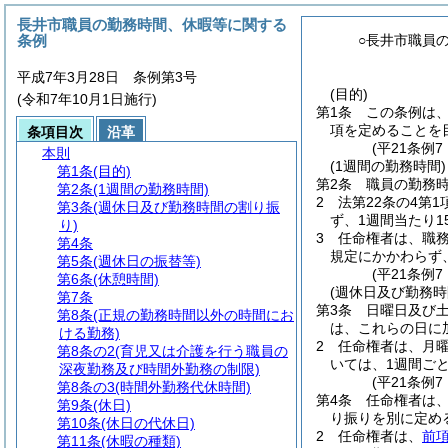
長井市職員の勤務時間、休暇等に関する
条例
○長井市職員
平成7年3月28日 条例第3号
(目的)
(令和7年10月1日施行)
第1条
この条例は
項を定めることを
条項目次
沿革
(平21条例
本則
(1週間の勤務時間)
第1条
(目的)
第2条
職員の勤務時
第2条
(1週間の勤務時間)
2
法第22条の4第
第3条
(週休日及び勤務時間の割り振
ず、1週間当たり1
り)
3
任命権者は、職
第4条
規定にかかわらず
第5条
(週休日の振替等)
(平21条例
第6条
(休憩時間)
(週休日及び勤務時
第7条
第3条
日曜日及び
第8条
(正規の勤務時間以外の時間にお
は、これらの日に
ける勤務)
2
任命権者は、月曜
第8条の2
(育児又は介護を行う職員の
いては、1週間ご
深夜勤務及び時間外勤務の制限)
(平21条例
第8条の3
(時間外勤務代休時間)
第4条
任命権者は
第9条
(休日)
り振りを別に定め
第10条
(休日の代休日)
2
任命権者は、
前
第11条
(休暇の種類)