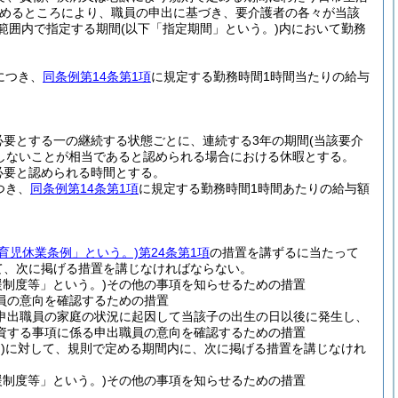
めるところにより、職員の申出に基づき、要介護者の各々が当該
範囲内で指定する期間
(以下「指定期間」という。)
内において勤務
につき、
同条例第14条第1項
に規定する勤務時間1時間当たりの給与
必要とする一の継続する状態ごとに、連続する3年の期間
(当該要介
しないことが相当であると認められる場合における休暇とする。
必要と認められる時間とする。
つき、
同条例第14条第1項
に規定する勤務時間1時間あたりの給与額
「育児休業条例」という。)
第24条第1項
の措置を講ずるに当たって
て、次に掲げる措置を講じなければならない。
制度等」という。)
その他の事項を知らせるための措置
員の意向を確認するための措置
申出職員の家庭の状況に起因して当該子の出生の日以後に発生し、
資する事項に係る申出職員の意向を確認するための措置
)
に対して、規則で定める期間内に、次に掲げる措置を講じなけれ
制度等」という。)
その他の事項を知らせるための措置