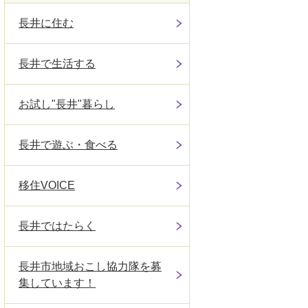
長井に住む
長井で生活する
お試し"長井"暮らし
長井で遊ぶ・食べる
移住VOICE
長井ではたらく
長井市地域おこし協力隊を募
集しています！