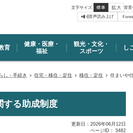
文字サイズ
背景
音声読み上げ
健康・医療・
観光・文化・
教育
し
福祉
スポーツ
らし・手続き
住宅・移住・定住
移住・定住
住まいや
関する助成制度
更新日：2026年06月12日
ページID：
3482