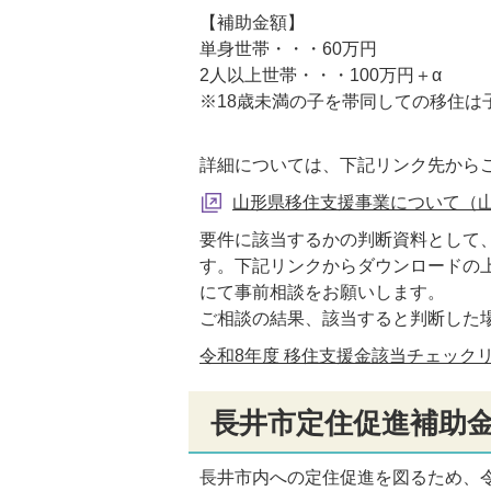
【補助金額】
単身世帯・・・60万円
2人以上世帯・・・100万円＋α
※18歳未満の子を帯同しての移住は子
詳細については、下記リンク先から
山形県移住支援事業について（山
要件に該当するかの判断資料として
す。下記リンクからダウンロードの
にて事前相談をお願いします。
ご相談の結果、該当すると判断した
令和8年度 移住支援金該当チェックリスト(
長井市定住促進補助
長井市内への定住促進を図るため、令