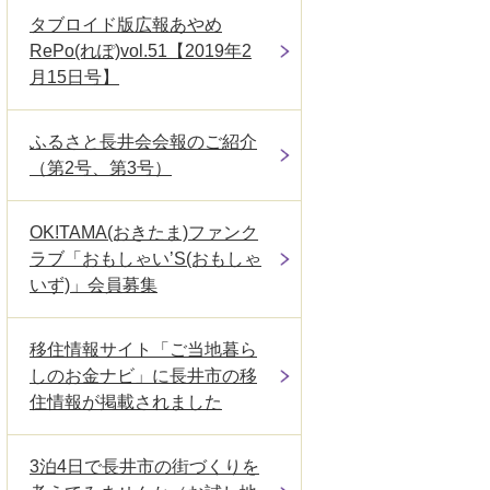
タブロイド版広報あやめ
RePo(れぽ)vol.51【2019年2
月15日号】
ふるさと長井会会報のご紹介
（第2号、第3号）
OK!TAMA(おきたま)ファンク
ラブ「おもしゃい’S(おもしゃ
いず)」会員募集
移住情報サイト「ご当地暮ら
しのお金ナビ」に長井市の移
住情報が掲載されました
3泊4日で長井市の街づくりを