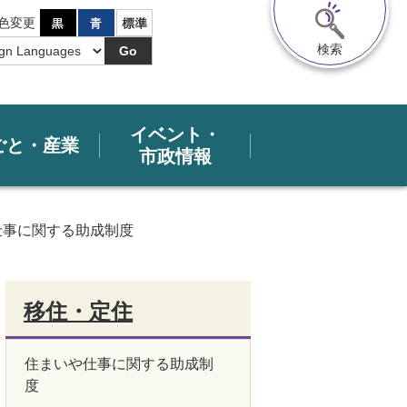
色変更
検索
Go
イベント・
ごと・産業
市政情報
仕事に関する助成制度
移住・定住
住まいや仕事に関する助成制
度