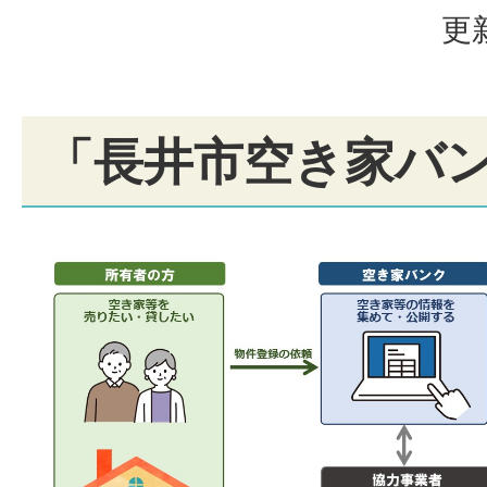
更
「長井市空き家バ