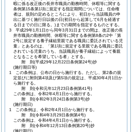
暇に係る改正後の長井市職員の勤務時間、休暇等に関する
条例第15条第1項に規定する指定期間については、任命権
者は、規則の定めるところにより、初日から当該職員の申
出に基づく施行日以後の日
(初日から起算して6月を経過す
る日までの日に限る。)
までの期間を指定するものとする。
3
平成29年1月1日から同年3月31日までの間は、改正後の長
井市職員の勤務時間、休暇等に関する条例第8条の2中「第
2号に規定する養子縁組里親である職員に委託されている児
童」とあるのは、「第1項に規定する里親である職員に委託
されている児童のうち、当該職員が養子縁組によって養親
となることを希望している者」とする。
附
則
(平成29年12月22日
条例第24号)
抄
(施行期日等)
1
この条例は、公布の日から施行する。
ただし、第2条の規
定並びに附則第4項及び第5項の規定は、平成30年4月1日か
ら施行する。
附
則
(令和元年12月23日
条例第41号)
この条例は、令和2年4月1日から施行する。
附
則
(令和2年3月24日
条例第3号)
抄
(施行期日)
1
この条例は、令和2年4月1日から施行する。
附
則
(令和4年3月29日
条例第4号)
この条例は、令和4年4月1日から施行する。
附
則
(令和4年12月13日
条例第20号)
抄
(施行期日)