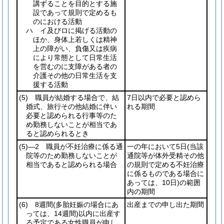
講ずることを目的とする施
設であって規則で定めるも
のにおける活動
ハ イ及びロに掲げる活動の
ほか、身体上若しくは精神
上の障がい、負傷又は疾病
により常態として日常生活
を営むのに支障がある者の
介護その他の日常生活を支
援する活動
(5)
職員が結婚する場合で、結
7日以内で必要と認めら
婚式、旅行その他結婚に伴い
れる期間
必要と認められる行事等のた
め勤務しないことが相当であ
ると認められるとき
(5)
―2 職員が不妊治療に係る通
一の年において5日
(当該
院等のため勤務しないことが
通院等が体外受精その他
相当であると認められる場合
の規則で定める不妊治療
に係るものである場合に
あっては、10日)
の範囲
内の期間
(6)
8週間
(多胎妊娠の場合にあ
出産までの申し出た期間
っては、14週間)
以内に出産す
る予定である女性職員が申し