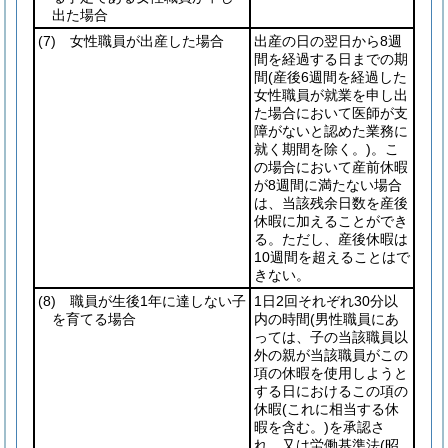
出た場合
(7)
女性職員が出産した場合
出産の日の翌日から8週
間を経過する日までの期
間
(産後6週間を経過した
女性職員が就業を申し出
た場合において医師が支
障がないと認めた業務に
就く期間を除く。)
。こ
の場合において産前休暇
が8週間に満たない場合
は、当該残余日数を産後
休暇に加えることができ
る。ただし、産後休暇は
10週間を超えることはで
きない。
(8)
職員が生後1年に達しない子
1日2回それぞれ30分以
を育てる場合
内の時間
(男性職員にあ
っては、子の当該職員以
外の親が当該職員がこの
項の休暇を使用しようと
する日におけるこの項の
休暇
(これに相当する休
暇を含む。)
を承認さ
れ、又は労働基準法
(昭