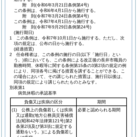
附
則
(令和6年3月21日
条例第4号)
この条例は、令和6年4月1日から施行する。
附
則
(令和7年3月24日
条例第4号)
この条例は、令和7年4月1日から施行する。
附
則
(令和7年9月29日
条例第24号)
(施行期日)
1
この条例は、令和7年10月1日から施行する。
ただし、次
項の規定は、公布の日から施行する。
(経過措置)
2
任命権者は、この条例の施行の日
(以下「施行日」とい
う。)
前においても、この条例による改正後の長井市職員の
勤務時間、休暇等に関する条例第15条の3第2項の規定の例
により、同項各号に掲げる措置を講ずることができる。
こ
の場合において、その講じられた措置は、施行日以後は、
同項の規定により講じられたものとみなす。
別表第1
病気休暇の承認基準
負傷又は疾病の区分
期間
(1)
公務上の負傷若しくは疾病
必要と認められる期間
又は通勤
(地方公務員災害補償
法
(昭和42年法律第121号)
第2
条第2項及び第3項に規定する
通勤をいう。)
による負傷若し