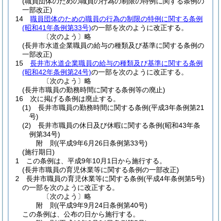
(職員団体のための職員の行為の制限の特例に関する条例の
一部改正)
14
職員団体のための職員の行為の制限の特例に関する条例
(昭和41年条例第33号)
の一部を次のように改正する。
〔次のよう〕略
(長井市水道企業職員の給与の種類及び基準に関する条例の
一部改正)
15
長井市水道企業職員の給与の種類及び基準に関する条例
(昭和42年条例第24号)
の一部を次のように改正する。
〔次のよう〕略
(長井市職員の勤務時間に関する条例等の廃止)
16
次に掲げる条例は廃止する。
(1)
長井市職員の勤務時間に関する条例
(平成3年条例第21
号)
(2)
長井市職員の休日及び休暇に関する条例
(昭和43年条
例第34号)
附
則
(平成9年6月26日
条例第33号)
(施行期日)
1
この条例は、平成9年10月1日から施行する。
(長井市職員の育児休業等に関する条例の一部改正)
2
長井市職員の育児休業等に関する条例
(平成4年条例第5号)
の一部を次のように改正する。
〔次のよう〕略
附
則
(平成9年9月24日
条例第40号)
この条例は、公布の日から施行する。