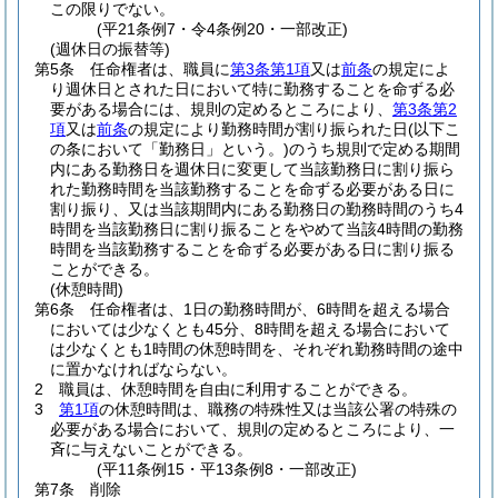
この限りでない。
(平21条例7・令4条例20・一部改正)
(週休日の振替等)
第5条
任命権者は、職員に
第3条第1項
又は
前条
の規定によ
り週休日とされた日において特に勤務することを命ずる必
要がある場合には、規則の定めるところにより、
第3条第2
項
又は
前条
の規定により勤務時間が割り振られた日
(以下こ
の条において「勤務日」という。)
のうち規則で定める期間
内にある勤務日を週休日に変更して当該勤務日に割り振ら
れた勤務時間を当該勤務することを命ずる必要がある日に
割り振り、又は当該期間内にある勤務日の勤務時間のうち4
時間を当該勤務日に割り振ることをやめて当該4時間の勤務
時間を当該勤務することを命ずる必要がある日に割り振る
ことができる。
(休憩時間)
第6条
任命権者は、1日の勤務時間が、6時間を超える場合
においては少なくとも45分、8時間を超える場合において
は少なくとも1時間の休憩時間を、それぞれ勤務時間の途中
に置かなければならない。
2
職員は、休憩時間を自由に利用することができる。
3
第1項
の休憩時間は、職務の特殊性又は当該公署の特殊の
必要がある場合において、規則の定めるところにより、一
斉に与えないことができる。
(平11条例15・平13条例8・一部改正)
第7条
削除