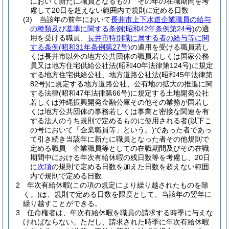
において新たに職員となるもの その年の在職期間を考
慮して20日を超えない範囲内で規則に定める日数
(3)
当該年の前年において
長井市上下水道企業職員の給与
の種類及び基準に関する条例
(昭和42年条例第24号)
の適
用を受ける職員、
長井市特別職に属する者の給与等に関
する条例
(昭和31年条例第27号)
の適用を受ける職員若し
くは長井市以外の地方公共団体の職員若しくは国家公務
員又は地方住宅供給公社法
(昭和40年法律第124号)
に規定
する地方住宅供給公社、地方道路公社法
(昭和45年法律第
82号)
に規定する地方道路公社、公有地の拡大の推進に関
する法律
(昭和47年法律第66号)
に規定する土地開発公社
若しくは沖縄振興開発金融公庫その他その業務が国若し
くは地方公共団体の事務若しくは事業と密接な関連を有
する法人のうち規則で定めるものに使用される者
(以下こ
の号において「企業職員等」という。)
であった者であっ
て引き続き当該年に新たに職員となった者その他規則で
定める職員 企業職員等としての在職期間及びその在職
期間中における年次有給休暇の残日数等を考慮し、20日
に
次項
の規則で定める日数を加えた日数を超えない範囲
内で規則で定める日数
2
年次有給休暇
(この項の規定により繰り越されたものを除
く。)
は、規則で定める日数を限度として、当該年の翌年に
繰り越すことができる。
3
任命権者は、年次有給休暇を職員の請求する時季に与えな
ければならない。
ただし、請求された時季に年次有給休暇