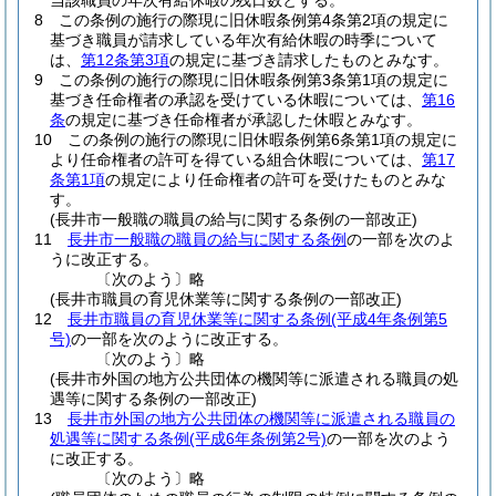
当該職員の年次有給休暇の残日数とする。
8
この条例の施行の際現に旧休暇条例第4条第2項の規定に
基づき職員が請求している年次有給休暇の時季について
は、
第12条第3項
の規定に基づき請求したものとみなす。
9
この条例の施行の際現に旧休暇条例第3条第1項の規定に
基づき任命権者の承認を受けている休暇については、
第16
条
の規定に基づき任命権者が承認した休暇とみなす。
10
この条例の施行の際現に旧休暇条例第6条第1項の規定に
より任命権者の許可を得ている組合休暇については、
第17
条第1項
の規定により任命権者の許可を受けたものとみな
す。
(長井市一般職の職員の給与に関する条例の一部改正)
11
長井市一般職の職員の給与に関する条例
の一部を次のよ
うに改正する。
〔次のよう〕略
(長井市職員の育児休業等に関する条例の一部改正)
12
長井市職員の育児休業等に関する条例
(平成4年条例第5
号)
の一部を次のように改正する。
〔次のよう〕略
(長井市外国の地方公共団体の機関等に派遣される職員の処
遇等に関する条例の一部改正)
13
長井市外国の地方公共団体の機関等に派遣される職員の
処遇等に関する条例
(平成6年条例第2号)
の一部を次のよう
に改正する。
〔次のよう〕略