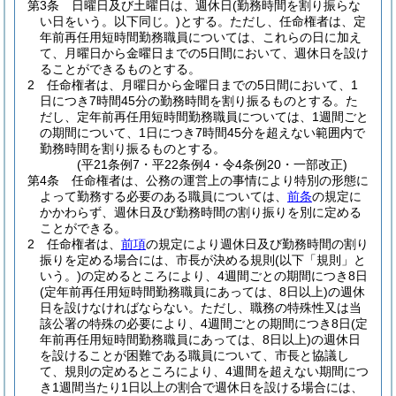
第3条
日曜日及び土曜日は、週休日
(勤務時間を割り振らな
い日をいう。以下同じ。)
とする。
ただし、任命権者は、定
年前再任用短時間勤務職員については、これらの日に加え
て、月曜日から金曜日までの5日間において、週休日を設け
ることができるものとする。
2
任命権者は、月曜日から金曜日までの5日間において、1
日につき7時間45分の勤務時間を割り振るものとする。
た
だし、定年前再任用短時間勤務職員については、1週間ごと
の期間について、1日につき7時間45分を超えない範囲内で
勤務時間を割り振るものとする。
(平21条例7・平22条例4・令4条例20・一部改正)
第4条
任命権者は、公務の運営上の事情により特別の形態に
よって勤務する必要のある職員については、
前条
の規定に
かかわらず、週休日及び勤務時間の割り振りを別に定める
ことができる。
2
任命権者は、
前項
の規定により週休日及び勤務時間の割り
振りを定める場合には、市長が決める規則
(以下「規則」と
いう。)
の定めるところにより、4週間ごとの期間につき8日
(定年前再任用短時間勤務職員にあっては、8日以上)
の週休
日を設けなければならない。
ただし、職務の特殊性又は当
該公署の特殊の必要により、4週間ごとの期間につき8日
(定
年前再任用短時間勤務職員にあっては、8日以上)
の週休日
を設けることが困難である職員について、市長と協議し
て、規則の定めるところにより、4週間を超えない期間につ
き1週間当たり1日以上の割合で週休日を設ける場合には、