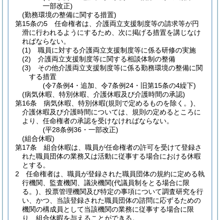
一部改正)
(勤務環境の整備に関する措置)
第15条の5
任命権者は、介護両立支援制度等の請求等が円
滑に行われるようにするため、次に掲げる措置を講じなけ
ればならない。
(1)
職員に対する介護両立支援制度等に係る研修の実施
(2)
介護両立支援制度等に関する相談体制の整備
(3)
その他介護両立支援制度等に係る勤務環境の整備に関
する措置
(令7条例4・追加、令7条例24・旧第15条の4繰下)
(病気休暇、特別休暇、介護休暇及び介護時間の承認)
第16条
病気休暇、特別休暇
(規則で定めるものを除く。)
、
介護休暇及び介護時間については、規則の定めるところに
より、任命権者の承認を受けなければならない。
(平28条例36・一部改正)
(組合休暇)
第17条
組合休暇は、職員が任命権者の許可を受けて登録さ
れた職員団体の業務又は活動に従事する場合における休暇
とする。
2
任命権者は、職員が登録された職員団体の規約に定める執
行機関、監査機関、議決機関
(代議員制をとる場合に限
る。)
、投票管理機関及び特定の事項について調査研究を行
い、かつ、当該登録された職員団体の諮問に応ずるための
機関の構成員として当該機関の業務に従事する場合に限
り、組合休暇を与えることができる。