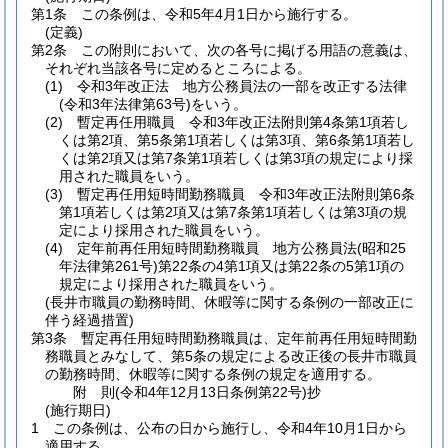
第1条
この条例は、令和5年4月1日から施行する。
(定義)
第2条
この附則において、次の各号に掲げる用語の意義は、
それぞれ当該各号に定めるところによる。
(1)
令和3年改正法 地方公務員法の一部を改正する法律
(令和3年法律第63号)
をいう。
(2)
暫定再任用職員 令和3年改正法附則第4条第1項若し
くは第2項、第5条第1項若しくは第3項、第6条第1項若し
くは第2項又は第7条第1項若しくは第3項の規定により採
用された職員をいう。
(3)
暫定再任用短時間勤務職員 令和3年改正法附則第6条
第1項若しくは第2項又は第7条第1項若しくは第3項の規
定により採用された職員をいう。
(4)
定年前再任用短時間勤務職員 地方公務員法
(昭和25
年法律第261号)
第22条の4第1項又は第22条の5第1項の
規定により採用された職員をいう。
(長井市職員の勤務時間、休暇等に関する条例の一部改正に
伴う経過措置)
第3条
暫定再任用短時間勤務職員は、定年前再任用短時間勤
務職員とみなして、第5条の規定による改正後の長井市職員
の勤務時間、休暇等に関する条例の規定を適用する。
附
則
(令和4年12月13日
条例第22号)
抄
(施行期日)
1
この条例は、公布の日から施行し、令和4年10月1日から
適用する。