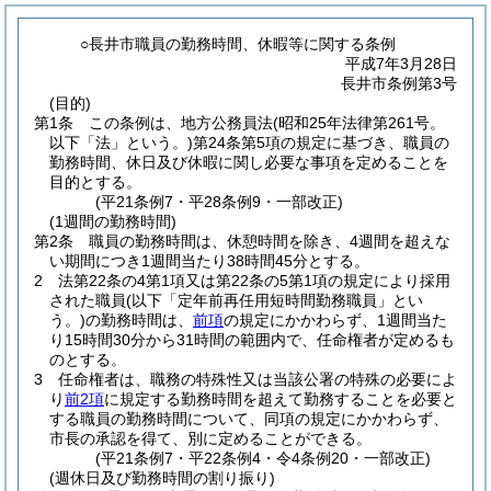
○長井市職員の勤務時間、休暇等に関する条例
平成7年3月28日
長井市条例第3号
(目的)
第1条
この条例は、地方公務員法
(昭和25年法律第261号。
以下「法」という。)
第24条第5項の規定に基づき、職員の
勤務時間、休日及び休暇に関し必要な事項を定めることを
目的とする。
(平21条例7・平28条例9・一部改正)
(1週間の勤務時間)
第2条
職員の勤務時間は、休憩時間を除き、4週間を超えな
い期間につき1週間当たり38時間45分とする。
2
法第22条の4第1項又は第22条の5第1項の規定により採用
された職員
(以下「定年前再任用短時間勤務職員」とい
う。)
の勤務時間は、
前項
の規定にかかわらず、1週間当た
り15時間30分から31時間の範囲内で、任命権者が定めるも
のとする。
3
任命権者は、職務の特殊性又は当該公署の特殊の必要によ
り
前2項
に規定する勤務時間を超えて勤務することを必要と
する職員の勤務時間について、同項の規定にかかわらず、
市長の承認を得て、別に定めることができる。
(平21条例7・平22条例4・令4条例20・一部改正)
(週休日及び勤務時間の割り振り)