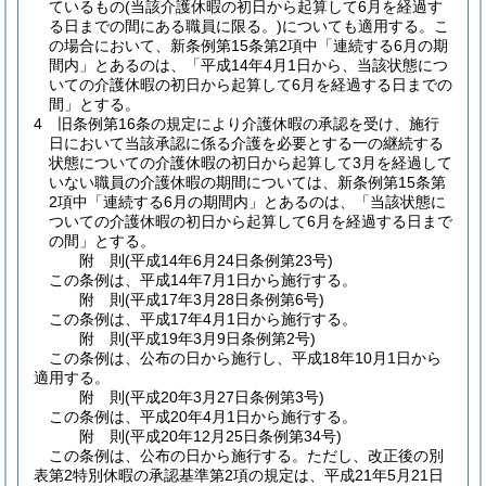
ているもの
(当該介護休暇の初日から起算して6月を経過す
る日までの間にある職員に限る。)
についても適用する。
こ
の場合において、新条例第15条第2項中「連続する6月の期
間内」とあるのは、「平成14年4月1日から、当該状態につ
いての介護休暇の初日から起算して6月を経過する日までの
間」とする。
4
旧条例第16条の規定により介護休暇の承認を受け、施行
日において当該承認に係る介護を必要とする一の継続する
状態についての介護休暇の初日から起算して3月を経過して
いない職員の介護休暇の期間については、新条例第15条第
2項中「連続する6月の期間内」とあるのは、「当該状態に
ついての介護休暇の初日から起算して6月を経過する日まで
の間」とする。
附
則
(平成14年6月24日
条例第23号)
この条例は、平成14年7月1日から施行する。
附
則
(平成17年3月28日
条例第6号)
この条例は、平成17年4月1日から施行する。
附
則
(平成19年3月9日
条例第2号)
この条例は、公布の日から施行し、平成18年10月1日から
適用する。
附
則
(平成20年3月27日
条例第3号)
この条例は、平成20年4月1日から施行する。
附
則
(平成20年12月25日
条例第34号)
この条例は、公布の日から施行する。
ただし、改正後の別
表第2特別休暇の承認基準第2項の規定は、平成21年5月21日