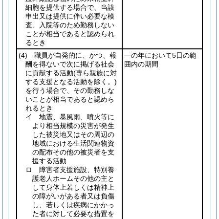
細胞を提供する場合で、当該
申出又は提供に伴い必要な検
査、入院等のため勤務しない
ことが相当であると認められ
るとき
(4)
職員が自発的に、かつ、報
一の年において5日の範
酬を得ないで次に掲げる社会
囲内の期間
に貢献する活動
(専ら親族に対
する支援となる活動を除く。)
を行う場合で、その勤務しな
いことが相当であると認めら
れるとき
イ 地震、暴風雨、噴火等に
より相当規模の災害が発生
した被災地又はその周辺の
地域における生活関連物資
の配布その他の被災者を支
援する活動
ロ 障害者支援施設、特別養
護老人ホームその他の主と
して身体上若しくは精神上
の障がいがある者又は負傷
し、若しくは疾病にかかっ
た者に対して必要な措置を