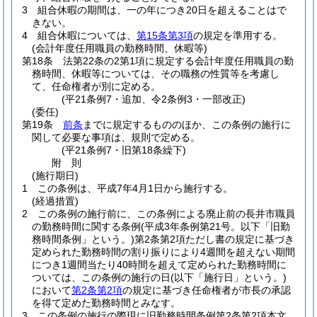
3
組合休暇の期間は、一の年につき20日を超えることはで
きない。
4
組合休暇については、
第15条第3項
の規定を準用する。
(会計年度任用職員の勤務時間、休暇等)
第18条
法第22条の2第1項に規定する会計年度任用職員の勤
務時間、休暇等については、その職務の性質等を考慮し
て、任命権者が別に定める。
(平21条例7・追加、令2条例3・一部改正)
(委任)
第19条
前条
までに規定するもののほか、この条例の施行に
関して必要な事項は、規則で定める。
(平21条例7・旧第18条繰下)
附
則
(施行期日)
1
この条例は、平成7年4月1日から施行する。
(経過措置)
2
この条例の施行前に、この条例による廃止前の長井市職員
の勤務時間に関する条例
(平成3年条例第21号。以下「旧勤
務時間条例」という。)
第2条第2項ただし書の規定に基づき
定められた勤務時間の割り振りにより4週間を超えない期間
につき1週間当たり40時間を超えて定められた勤務時間に
ついては、この条例の施行の日
(以下「施行日」という。)
において
第2条第2項
の規定に基づき任命権者が市長の承認
を得て定めた勤務時間とみなす。
3
この条例の施行の際現に旧勤務時間条例第2条第2項本文