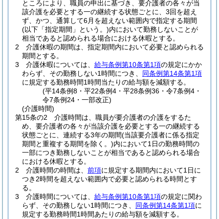
ところにより、職員の申出に基づき、要介護者の各々が当
該介護を必要とする一の継続する状態ごとに、3回を超え
ず、かつ、通算して6月を超えない範囲内で指定する期間
(以下「指定期間」という。)
内において勤務しないことが
相当であると認められる場合における休暇とする。
2
介護休暇の期間は、指定期間内において必要と認められる
期間とする。
3
介護休暇については、
給与条例第10条第1項
の規定にかか
わらず、その勤務しない1時間につき、
同条例第14条第1項
に規定する勤務時間1時間当たりの給与額を減額する。
(平14条例8・平22条例4・平28条例36・令7条例4・
令7条例24・一部改正)
(介護時間)
第15条の2
介護時間は、職員が要介護者の介護をするた
め、要介護者の各々が当該介護を必要とする一の継続する
状態ごとに、連続する3年の期間
(当該要介護者に係る指定
期間と重複する期間を除く。)
内において1日の勤務時間の
一部につき勤務しないことが相当であると認められる場合
における休暇とする。
2
介護時間の時間は、
前項
に規定する期間内において1日に
つき2時間を超えない範囲内で必要と認められる時間とす
る。
3
介護時間については、
給与条例第10条第1項
の規定に関わ
らず、その勤務しない1時間につき、
同条例第14条第1項
に
規定する勤務時間1時間あたりの給与額を減額する。