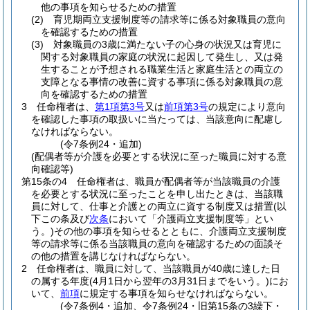
他の事項を知らせるための措置
(2)
育児期両立支援制度等の請求等に係る対象職員の意向
を確認するための措置
(3)
対象職員の3歳に満たない子の心身の状況又は育児に
関する対象職員の家庭の状況に起因して発生し、又は発
生することが予想される職業生活と家庭生活との両立の
支障となる事情の改善に資する事項に係る対象職員の意
向を確認するための措置
3
任命権者は、
第1項第3号
又は
前項第3号
の規定により意向
を確認した事項の取扱いに当たっては、当該意向に配慮し
なければならない。
(令7条例24・追加)
(配偶者等が介護を必要とする状況に至った職員に対する意
向確認等)
第15条の4
任命権者は、職員が配偶者等が当該職員の介護
を必要とする状況に至ったことを申し出たときは、当該職
員に対して、仕事と介護との両立に資する制度又は措置
(以
下この条及び
次条
において「介護両立支援制度等」とい
う。)
その他の事項を知らせるとともに、介護両立支援制度
等の請求等に係る当該職員の意向を確認するための面談そ
の他の措置を講じなければならない。
2
任命権者は、職員に対して、当該職員が40歳に達した日
の属する年度
(4月1日から翌年の3月31日までをいう。)
にお
いて、
前項
に規定する事項を知らせなければならない。
(令7条例4・追加、令7条例24・旧第15条の3繰下・