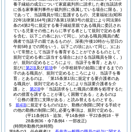
養子縁組の成立について家庭裁判所に請求した者
(当該請求
に係る家事審判事件が裁判所に係属している場合に限る。)
であって、当該職員が現に監護するもの、児童福祉法
(昭和
22年法律第164号)
第27条第1項第3号の規定により同法第6
条の4第2号に規定する養子縁組里親である職員に委託され
ている児童その他これらに準ずる者として規則で定める者
を含む。以下この条において同じ。)
のある職員
(職員の配
偶者で当該子の親であるものが、深夜
(午後10時から翌日の
午前5時までの間をいう。以下この項において同じ。)
にお
いて常態として当該子を養育することができるものとして
規則で定める者に該当する場合における当該職員を除く。)
が、規則の定めるところにより、当該子を養育」とあり、
並びに
第2項
及び
前項
中「小学校就学の始期に達するまでの
子のある職員が、規則で定めるところにより、当該子を養
育」とあるのは、「第15条第1項に規定する要介護者のあ
る職員が、規則で定めるところにより当該要介護者を介
護」と、
第2項
中「当該請求をした職員の業務を処理するた
めの措置を講ずることが著しく困難である」とあるのは
「公務の運営に支障がある」と読み替えるものとする。
5
前4項
に規定するもののほか、勤務の制限に関する手続そ
の他の勤務の制限に関し必要な事項は、規則で定める。
(平11条例15・追加、平14条例8・平22条例18・平
28条例36・令7条例4・一部改正)
(時間外勤務代休時間)
第8条の3
任命権者は、
長井市一般職の職員の給与に関する