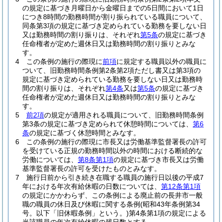
の規定に基づき月曜日から金曜日までの5日間において1日
につき8時間の勤務時間が割り振られている職員について、
同条第3項の規定に基づき定められている勤務を要しない日
又は勤務時間の割り振りは、それぞれ
第5条
の規定に基づき
任命権者が定めた週休日又は勤務時間の割り振りとみな
す。
4
この条例の施行の際現に
前項
に規定する職員以外の職員に
ついて、旧勤務時間条例第2条第2項ただし書又は第3項の
規定に基づき定められている勤務を要しない日又は勤務時
間の割り振りは、それぞれ
第4条
又は
第5条
の規定に基づき
任命権者が定めた週休日又は勤務時間の割り振りとみな
す。
5
前2項
の規定が適用される職員について、旧勤務時間条例
第3条の規定に基づき定められて休憩時間については、
第6
条
の規定に基づく休憩時間とみなす。
6
この条例の施行の際現に市長又は労働基準監督署長の許可
を受けている正規の勤務時間以外の時間における断続的な
労働については、
第8条第1項
の規定に基づき市長又は労働
基準監督署長の許可を受けたものとみなす。
7
施行日前から引き続き在職する職員の施行日以後の平成7
年における年次有給休暇の日数については、
第12条第1項
の規定にかかわらず、この条例による廃止前の長井市一般
職の職員の休日及び休暇に関する条例
(昭和43年条例第34
号。以下「旧休暇条例」という。)
第4条第1項の規定による