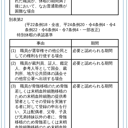
れた職員が、休暇の期間満了
後において、なお普通勤務が
困難な場合
別表第2
(平22条例18・全改、平24条例20・令4条例4・令4
条例22・令6条例4・令7条例4・一部改正)
特別休暇の承認基準
事由
期間
(1)
職員が選挙権その他公民と
必要と認められる期間
しての権利を行使する場合
(2)
職員が裁判員、証人、鑑定
必要と認められる期間
人、参考人等として国会、裁
判所、地方公共団体の議会そ
の他官公署へ出頭する場合
(3)
職員が骨髄移植のため骨髄
必要と認められる期間
若しくは末梢血幹細胞移植の
ための末梢血幹細胞の提供希
望者としてその登録を実施す
る者に対して登録の申出を行
い、又は配偶者、父母、子及
び兄弟姉妹以外の者に、骨髄
移植のため骨髄若しくは末梢
血幹細胞移植のため末梢血幹