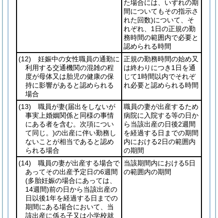
た場合には、いずれの期
間についてもその指示さ
れた回数)
について、そ
れぞれ、1日の正規の勤
務時間の範囲内で必要と
認められる時間
(12)
妊娠中の女性職員の通勤に
正規の勤務時間の始め又
利用する交通機関の混雑の程
は終わりにつき1日を通
度が母体又は胎児の健康の保
じて1時間以内でそれぞ
持に影響があると認められる
れ必要と認められる時間
場合
(13)
職員が妻
(届出をしないが
職員の妻が出産するため
事実上婚姻関係と同様の事情
病院に入院する等の日か
にある者を含む。次項につい
ら当該出産の日後2週間
て同じ。)
の出産に伴い勤務し
を経過する日までの期間
ないことが相当であると認め
内における2日の範囲内
られる場合
の期間
(14)
職員の妻が出産する場合で
当該期間内における5日
あってその出産予定日の6週間
の範囲内の期間
(多胎妊娠の場合にあっては、
14週間)
前の日から当該出産の
日以後1年を経過する日までの
期間にある場合において、当
該出産に係る子又は小学校就