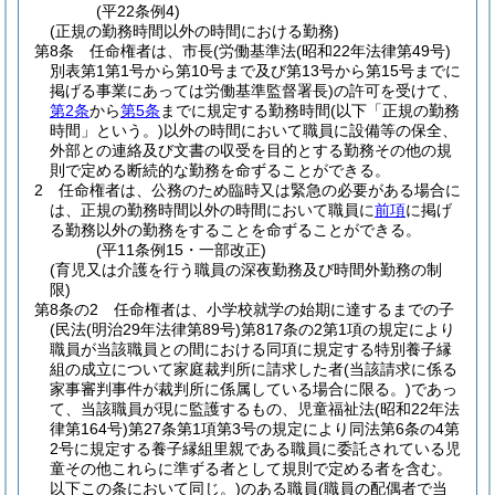
(平22条例4)
(正規の勤務時間以外の時間における勤務)
第8条
任命権者は、市長
(労働基準法
(昭和22年法律第49号)
別表第1第1号から第10号まで及び第13号から第15号までに
掲げる事業にあっては労働基準監督署長)
の許可を受けて、
第2条
から
第5条
までに規定する勤務時間
(以下「正規の勤務
時間」という。)
以外の時間において職員に設備等の保全、
外部との連絡及び文書の収受を目的とする勤務その他の規
則で定める断続的な勤務を命ずることができる。
2
任命権者は、公務のため臨時又は緊急の必要がある場合に
は、正規の勤務時間以外の時間において職員に
前項
に掲げ
る勤務以外の勤務をすることを命ずることができる。
(平11条例15・一部改正)
(育児又は介護を行う職員の深夜勤務及び時間外勤務の制
限)
第8条の2
任命権者は、小学校就学の始期に達するまでの子
(民法
(明治29年法律第89号)
第817条の2第1項の規定により
職員が当該職員との間における同項に規定する特別養子縁
組の成立について家庭裁判所に請求した者
(当該請求に係る
家事審判事件が裁判所に係属している場合に限る。)
であっ
て、当該職員が現に監護するもの、児童福祉法
(昭和22年法
律第164号)
第27条第1項第3号の規定により同法第6条の4第
2号に規定する養子縁組里親である職員に委託されている児
童その他これらに準ずる者として規則で定める者を含む。
以下この条において同じ。)
のある職員
(職員の配偶者で当