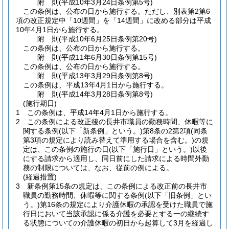
附
則
(平成10年3月24日
条例第5号)
この条例は、公布の日から施行する。
ただし、別表第2第6
項の改正規定中「10週間」を「14週間」に改める部分は平成
10年4月1日から施行する。
附
則
(平成10年6月25日
条例第20号)
この条例は、公布の日から施行する。
附
則
(平成11年6月30日
条例第15号)
この条例は、公布の日から施行する。
附
則
(平成13年3月29日
条例第8号)
この条例は、平成13年4月1日から施行する。
附
則
(平成14年3月28日
条例第8号)
(施行期日)
1
この条例は、平成14年4月1日から施行する。
2
この条例による改正後の長井市職員の勤務時間、休暇等に
関する条例
(以下「新条例」という。)
第8条の2第2項
(同条
第3項の規定により読み替えて準用する場合を含む。)
の規
定は、この条例の施行の日
(以下「施行日」という。)
以後
にする請求から適用し、同日前にした請求による時間外勤
務の制限については、なお、従前の例による。
(経過措置)
3
新条例第15条の規定は、この条例による改正前の長井市
職員の勤務時間、休暇等に関する条例
(以下「旧条例」とい
う。)
第16条の規定により介護休暇の承認を受けた職員で施
行日において当該承認に係る介護を必要とする一の継続す
る状態についての介護休暇の初日から起算して3月を経過し