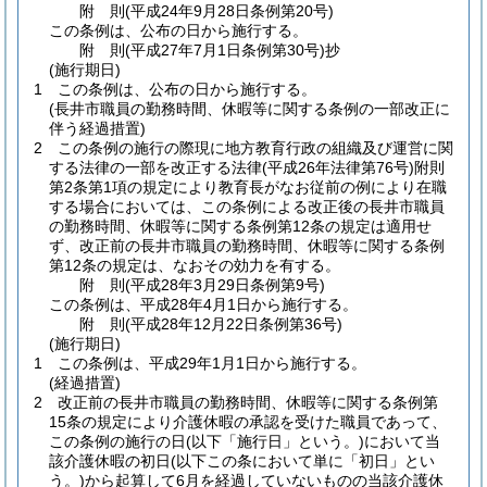
附
則
(平成24年9月28日
条例第20号)
この条例は、公布の日から施行する。
附
則
(平成27年7月1日
条例第30号)
抄
(施行期日)
1
この条例は、公布の日から施行する。
(長井市職員の勤務時間、休暇等に関する条例の一部改正に
伴う経過措置)
2
この条例の施行の際現に地方教育行政の組織及び運営に関
する法律の一部を改正する法律
(平成26年法律第76号)
附則
第2条第1項の規定により教育長がなお従前の例により在職
する場合においては、この条例による改正後の長井市職員
の勤務時間、休暇等に関する条例第12条の規定は適用せ
ず、改正前の長井市職員の勤務時間、休暇等に関する条例
第12条の規定は、なおその効力を有する。
附
則
(平成28年3月29日
条例第9号)
この条例は、平成28年4月1日から施行する。
附
則
(平成28年12月22日
条例第36号)
(施行期日)
1
この条例は、平成29年1月1日から施行する。
(経過措置)
2
改正前の長井市職員の勤務時間、休暇等に関する条例第
15条の規定により介護休暇の承認を受けた職員であって、
この条例の施行の日
(以下「施行日」という。)
において当
該介護休暇の初日
(以下この条において単に「初日」とい
う。)
から起算して6月を経過していないものの当該介護休