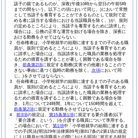
該子の親であるものが、深夜
(午後10時から翌日の午前5時
までの間をいう。以下この項において同じ。)
において常態
として当該子を養育することができるものとして規則で定
める者に該当する場合における当該職員を除く。)
が、規則
の定めるところにより、当該子を養育するために請求した
場合には、公務の正常な運営を妨げる場合を除き、深夜に
おける勤務をさせてはならない。
2
任命権者は、小学校就学の始期に達するまでの子のある職
員が、規則で定めるところにより、当該子を養育するため
に請求した場合には、当該請求をした職員の業務を処理す
るための措置を講ずることが著しく困難である場合を除
き、
前条第2項
に規定する勤務
(災害その他避けることので
きない事由に基づく臨時の勤務を除く。
次項
において同
じ。)
をさせてはならない。
3
任命権者は、小学校就学の始期に達するまでの子のある職
員が、規則の定めるところにより、当該子を養育するため
に請求した場合には、当該請求をした職員の業務を処理す
るための措置を講ずることが著しく困難である場合を除
き、1月について24時間、1年について150時間を超えて、
前条第2項
に規定する勤務をさせてはならない。
4
前3項
の規定は、
第15条第1項
に規定する要介護者
(以下
「要介護者」という。)
を介護する職員について準用する。
この場合において、
第1項
中「小学校就学の始期に達するま
での子
(民法
(明治29年法律第89号)
第817条の2第1項の規定
により職員が当該職員との間における同項に規定する特別