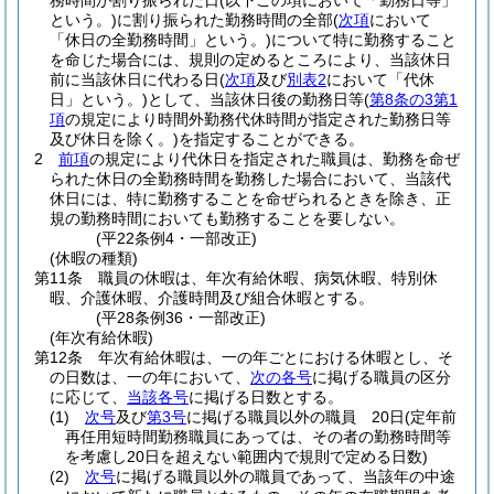
務時間が割り振られた日
(以下この項において「勤務日等」
という。)
に割り振られた勤務時間の全部
(
次項
において
「休日の全勤務時間」という。)
について特に勤務すること
を命じた場合には、規則の定めるところにより、当該休日
前に当該休日に代わる日
(
次項
及び
別表2
において「代休
日」という。)
として、当該休日後の勤務日等
(
第8条の3第1
項
の規定により時間外勤務代休時間が指定された勤務日等
及び休日を除く。)
を指定することができる。
2
前項
の規定により代休日を指定された職員は、勤務を命ぜ
られた休日の全勤務時間を勤務した場合において、当該代
休日には、特に勤務することを命ぜられるときを除き、正
規の勤務時間においても勤務することを要しない。
(平22条例4・一部改正)
(休暇の種類)
第11条
職員の休暇は、年次有給休暇、病気休暇、特別休
暇、介護休暇、介護時間及び組合休暇とする。
(平28条例36・一部改正)
(年次有給休暇)
第12条
年次有給休暇は、一の年ごとにおける休暇とし、そ
の日数は、一の年において、
次の各号
に掲げる職員の区分
に応じて、
当該各号
に掲げる日数とする。
(1)
次号
及び
第3号
に掲げる職員以外の職員 20日
(定年前
再任用短時間勤務職員にあっては、その者の勤務時間等
を考慮し20日を超えない範囲内で規則で定める日数)
(2)
次号
に掲げる職員以外の職員であって、当該年の中途