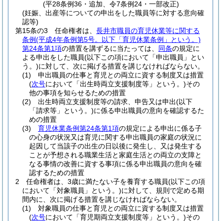
(平28条例36・追加、令7条例24・一部改正)
(妊娠、出産等についての申出をした職員等に対する意向確
認等)
第15条の3
任命権者は、
長井市職員の育児休業等に関する
条例
(平成4年条例第5号。以下「育児休業条例」という。)
第24条第1項
の措置を講ずるに当たっては、
同条
の規定に
よる申出をした職員
(以下この項において「申出職員」とい
う。)
に対して、次に掲げる措置を講じなければならない。
(1)
申出職員の仕事と育児との両立に資する制度又は措置
(
次号
において「出生時両立支援制度等」という。)
その
他の事項を知らせるための措置
(2)
出生時両立支援制度等の請求、申告又は申出
(以下
「請求等」という。)
に係る申出職員の意向を確認するた
めの措置
(3)
育児休業条例第24条第1項
の規定による申出に係る子
の心身の状況又は育児に関する申出職員の家庭の状況に
起因して当該子の出生の日以後に発生し、又は発生する
ことが予想される職業生活と家庭生活との両立の支障と
なる事情の改善に資する事項に係る申出職員の意向を確
認するための措置
2
任命権者は、3歳に満たない子を養育する職員
(以下この項
において「対象職員」という。)
に対して、規則で定める期
間内に、次に掲げる措置を講じなければならない。
(1)
対象職員の仕事と育児との両立に資する制度又は措置
(
次号
において「育児期両立支援制度等」という。)
その