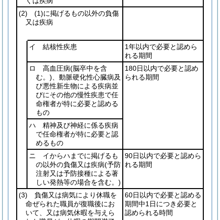
くは疾病
(2)
(1)
に掲げるもの以外の負傷
又は疾病
イ 結核性疾患
1年以内で必要と認めら
れる期間
ロ 高血圧病
(脳卒中を含
180日以内で必要と認め
む。)
、動脈硬化性心臓病及
られる期間
び悪性新生物による疾病並
びにその他の慢性疾患で任
命権者が特に必要と認める
もの
ハ 精神及び神経に係る疾病
で任命権者が特に必要と認
めるもの
ニ イからハまでに掲げるも
90日以内で必要と認めら
の以外の負傷又は疾病
(予防
れる期間
注射又は予防接種による著
しい発熱等の場合を含む。)
(3)
負傷又は病気により休職を
60日以内で必要と認める
命ぜられた職員が復職後にお
期間中1日につき必要と
いて、又は病気休暇を与えら
認められる時間