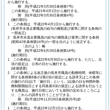
から施行する。
附
則
(平成21年3月30日
条例第7号)
この条例は、平成21年4月1日から施行する。
附
則
(平成22年3月30日
条例第4号)
(施行期日)
1
この条例は、平成22年4月1日から施行する。
(長井市水道企業職員の給与の種類及び基準に関する条例の
一部改正)
2
長井市水道企業職員の給与の種類及び基準に関する条例
(昭和42年条例第24号)
の一部を次のように改正する。
〔次のよう〕略
附
則
(平成22年6月29日
条例第18号)
(施行期日)
1
この条例は、平成22年6月30日から施行する。
ただし、次
項の規定は、公布の日から施行する。
(経過措置)
2
この条例による改正後の長井市職員の勤務時間、休暇等に
関する条例第8条の2第2項の規定による請求又はこの条例
の施行の日
(以下「施行日」という。)
以後の日を時間外勤
務制限開始日とする同条第3項の規定による請求を行おうと
する職員は、施行日前においても規則の定めるところによ
り、これらの請求を行うことができる。
附
則
(平成22年11月29日
条例第25号)
抄
(施行期日)
1
この条例は、平成22年12月1日から施行する。