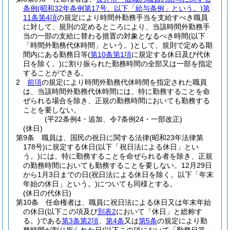
条例
(昭和32年条例第17号。以下「給与条例」という。)
第
11条第4項
の規定により時間外勤務手当を支給すべき職員
に対して、規則の定めるところにより、当該時間外勤務手
当の一部の支給に替わる措置の対象となるべき時間
(以下
「時間外勤務代休時間」という。)
として、規則で定める期
間内にある勤務日等
(
第10条第1項
に規定する休日及び代休
日を除く。)
に割り振られた勤務時間の全部又は一部を指定
することができる。
2
前項
の規定により時間外勤務代休時間を指定された職員
は、当該時間外勤務代休時間には、特に勤務することを命
ぜられる場合を除き、正規の勤務時間においても勤務する
ことを要しない。
(平22条例4・追加、令7条例24・一部改正)
(休日)
第9条
職員は、国民の祝日に関する法律
(昭和23年法律第
178号)
に規定する休日
(以下「祝日法による休日」とい
う。)
には、特に勤務することを命ぜられる者を除き、正規
の勤務時間においても勤務することを要しない。
12月29日
から1月3日までの日
(祝日法による休日を除く。以下「年末
年始の休日」という。)
についても同様とする。
(休日の代休日)
第10条
任命権者は、職員に祝日法による休日又は年末年始
の休日
(以下この項及び
別表2
において「休日」と総称す
る。)
である
第3条第2項
、
第4条
又は
第5条
の規定により勤