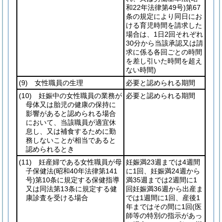
和22年法律第49号)
第67
条の規定により同日にお
ける育児時間を請求した
場合は、1日2回それぞれ
30分から当該承認又は請
求に係る各回ごとの時間
を差し引いた時間を超え
ない時間)
(9)
女性職員の生理
必要と認められる期間
(10)
妊娠中の女性職員の業務が
必要と認められる期間
母体又は胎児の健康の保持に
影響があると認められる場合
において、当該職員が適宜休
息し、又は補食するために勤
務しないことが相当であると
認められるとき
(11)
妊産婦である女性職員が母
妊娠満23週までは4週間
子保健法
(昭和40年法律第141
に1回、妊娠満24週から
号)
第10条に規定する保健指導
満35週までは2週間に1
又は同法第13条に規定する健
回妊娠満36週から出産ま
康診査を受ける場合
では1週間に1回、産後1
年まではその間に1回
(医
師等の特別の指示があっ