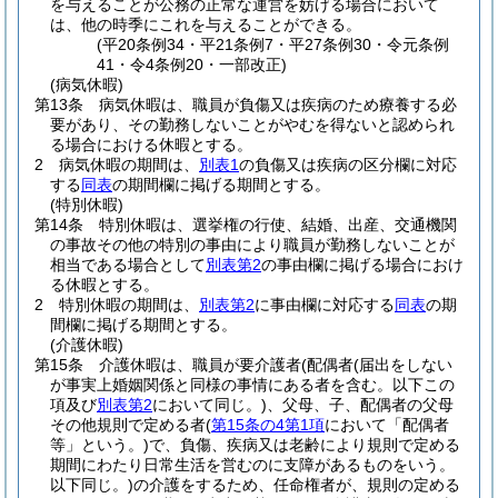
を与えることが公務の正常な運営を妨げる場合において
は、他の時季にこれを与えることができる。
(平20条例34・平21条例7・平27条例30・令元条例
41・令4条例20・一部改正)
(病気休暇)
第13条
病気休暇は、職員が負傷又は疾病のため療養する必
要があり、その勤務しないことがやむを得ないと認められ
る場合における休暇とする。
2
病気休暇の期間は、
別表1
の負傷又は疾病の区分欄に対応
する
同表
の期間欄に掲げる期間とする。
(特別休暇)
第14条
特別休暇は、選挙権の行使、結婚、出産、交通機関
の事故その他の特別の事由により職員が勤務しないことが
相当である場合として
別表第2
の事由欄に掲げる場合におけ
る休暇とする。
2
特別休暇の期間は、
別表第2
に事由欄に対応する
同表
の期
間欄に掲げる期間とする。
(介護休暇)
第15条
介護休暇は、職員が要介護者
(配偶者
(届出をしない
が事実上婚姻関係と同様の事情にある者を含む。以下この
項及び
別表第2
において同じ。)
、父母、子、配偶者の父母
その他規則で定める者
(
第15条の4第1項
において「配偶者
等」という。)
で、負傷、疾病又は老齢により規則で定める
期間にわたり日常生活を営むのに支障があるものをいう。
以下同じ。)
の介護をするため、任命権者が、規則の定める