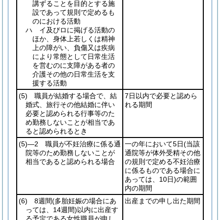
講ずることを目的とする施
設であって規則で定めるも
のにおける活動
ハ イ及びロに掲げる活動の
ほか、身体上若しくは精神
上の障がい、負傷又は疾病
により常態として日常生活
を営むのに支障がある者の
介護その他の日常生活を支
援する活動
(5)
職員が結婚する場合で、結
7日以内で必要と認めら
婚式、旅行その他結婚に伴い
れる期間
必要と認められる行事等のた
め勤務しないことが相当であ
ると認められるとき
(5)
―2 職員が不妊治療に係る通
一の年において5日
(当該
院等のため勤務しないことが
通院等が体外受精その他
相当であると認められる場合
の規則で定める不妊治療
に係るものである場合に
あっては、10日)
の範囲
内の期間
(6)
8週間
(多胎妊娠の場合にあ
出産までの申し出た期間
っては、14週間)
以内に出産す
る予定である女性職員が申し