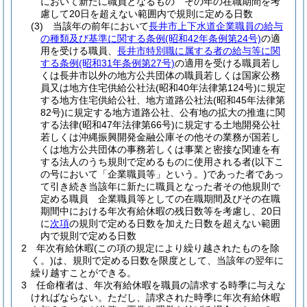
において新たに職員となるもの その年の在職期間を考
慮して20日を超えない範囲内で規則に定める日数
(3)
当該年の前年において
長井市上下水道企業職員の給与
の種類及び基準に関する条例
(昭和42年条例第24号)
の適
用を受ける職員、
長井市特別職に属する者の給与等に関
する条例
(昭和31年条例第27号)
の適用を受ける職員若し
くは長井市以外の地方公共団体の職員若しくは国家公務
員又は地方住宅供給公社法
(昭和40年法律第124号)
に規定
する地方住宅供給公社、地方道路公社法
(昭和45年法律第
82号)
に規定する地方道路公社、公有地の拡大の推進に関
する法律
(昭和47年法律第66号)
に規定する土地開発公社
若しくは沖縄振興開発金融公庫その他その業務が国若し
くは地方公共団体の事務若しくは事業と密接な関連を有
する法人のうち規則で定めるものに使用される者
(以下こ
の号において「企業職員等」という。)
であった者であっ
て引き続き当該年に新たに職員となった者その他規則で
定める職員 企業職員等としての在職期間及びその在職
期間中における年次有給休暇の残日数等を考慮し、20日
に
次項
の規則で定める日数を加えた日数を超えない範囲
内で規則で定める日数
2
年次有給休暇
(この項の規定により繰り越されたものを除
く。)
は、規則で定める日数を限度として、当該年の翌年に
繰り越すことができる。
3
任命権者は、年次有給休暇を職員の請求する時季に与えな
ければならない。
ただし、請求された時季に年次有給休暇