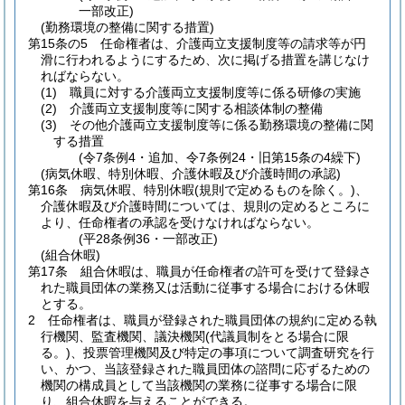
一部改正)
(勤務環境の整備に関する措置)
第15条の5
任命権者は、介護両立支援制度等の請求等が円
滑に行われるようにするため、次に掲げる措置を講じなけ
ればならない。
(1)
職員に対する介護両立支援制度等に係る研修の実施
(2)
介護両立支援制度等に関する相談体制の整備
(3)
その他介護両立支援制度等に係る勤務環境の整備に関
する措置
(令7条例4・追加、令7条例24・旧第15条の4繰下)
(病気休暇、特別休暇、介護休暇及び介護時間の承認)
第16条
病気休暇、特別休暇
(規則で定めるものを除く。)
、
介護休暇及び介護時間については、規則の定めるところに
より、任命権者の承認を受けなければならない。
(平28条例36・一部改正)
(組合休暇)
第17条
組合休暇は、職員が任命権者の許可を受けて登録さ
れた職員団体の業務又は活動に従事する場合における休暇
とする。
2
任命権者は、職員が登録された職員団体の規約に定める執
行機関、監査機関、議決機関
(代議員制をとる場合に限
る。)
、投票管理機関及び特定の事項について調査研究を行
い、かつ、当該登録された職員団体の諮問に応ずるための
機関の構成員として当該機関の業務に従事する場合に限
り、組合休暇を与えることができる。