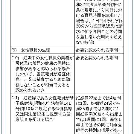
和22年法律第49号)
第67
条の規定により同日にお
ける育児時間を請求した
場合は、1日2回それぞれ
30分から当該承認又は請
求に係る各回ごとの時間
を差し引いた時間を超え
ない時間)
(9)
女性職員の生理
必要と認められる期間
(10)
妊娠中の女性職員の業務が
必要と認められる期間
母体又は胎児の健康の保持に
影響があると認められる場合
において、当該職員が適宜休
息し、又は補食するために勤
務しないことが相当であると
認められるとき
(11)
妊産婦である女性職員が母
妊娠満23週までは4週間
子保健法
(昭和40年法律第141
に1回、妊娠満24週から
号)
第10条に規定する保健指導
満35週までは2週間に1
又は同法第13条に規定する健
回妊娠満36週から出産ま
康診査を受ける場合
では1週間に1回、産後1
年まではその間に1回
(医
師等の特別の指示があっ