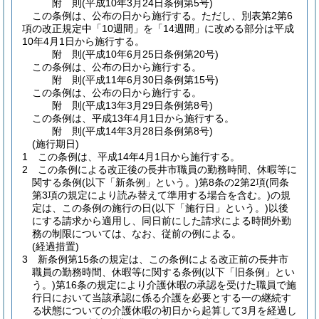
附
則
(平成10年3月24日
条例第5号)
この条例は、公布の日から施行する。
ただし、別表第2第6
項の改正規定中「10週間」を「14週間」に改める部分は平成
10年4月1日から施行する。
附
則
(平成10年6月25日
条例第20号)
この条例は、公布の日から施行する。
附
則
(平成11年6月30日
条例第15号)
この条例は、公布の日から施行する。
附
則
(平成13年3月29日
条例第8号)
この条例は、平成13年4月1日から施行する。
附
則
(平成14年3月28日
条例第8号)
(施行期日)
1
この条例は、平成14年4月1日から施行する。
2
この条例による改正後の長井市職員の勤務時間、休暇等に
関する条例
(以下「新条例」という。)
第8条の2第2項
(同条
第3項の規定により読み替えて準用する場合を含む。)
の規
定は、この条例の施行の日
(以下「施行日」という。)
以後
にする請求から適用し、同日前にした請求による時間外勤
務の制限については、なお、従前の例による。
(経過措置)
3
新条例第15条の規定は、この条例による改正前の長井市
職員の勤務時間、休暇等に関する条例
(以下「旧条例」とい
う。)
第16条の規定により介護休暇の承認を受けた職員で施
行日において当該承認に係る介護を必要とする一の継続す
る状態についての介護休暇の初日から起算して3月を経過し