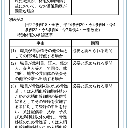
れた職員が、休暇の期間満了
後において、なお普通勤務が
困難な場合
別表第2
(平22条例18・全改、平24条例20・令4条例4・令4
条例22・令6条例4・令7条例4・一部改正)
特別休暇の承認基準
事由
期間
(1)
職員が選挙権その他公民と
必要と認められる期間
しての権利を行使する場合
(2)
職員が裁判員、証人、鑑定
必要と認められる期間
人、参考人等として国会、裁
判所、地方公共団体の議会そ
の他官公署へ出頭する場合
(3)
職員が骨髄移植のため骨髄
必要と認められる期間
若しくは末梢血幹細胞移植の
ための末梢血幹細胞の提供希
望者としてその登録を実施す
る者に対して登録の申出を行
い、又は配偶者、父母、子及
び兄弟姉妹以外の者に、骨髄
移植のため骨髄若しくは末梢
血幹細胞移植のため末梢血幹