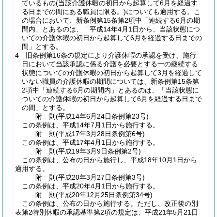
ているもの
(当該介護休暇の初日から起算して6月を経過す
る日までの間にある職員に限る。)
についても適用する。
こ
の場合において、新条例第15条第2項中「連続する6月の期
間内」とあるのは、「平成14年4月1日から、当該状態につ
いての介護休暇の初日から起算して6月を経過する日までの
間」とする。
4
旧条例第16条の規定により介護休暇の承認を受け、施行
日において当該承認に係る介護を必要とする一の継続する
状態についての介護休暇の初日から起算して3月を経過して
いない職員の介護休暇の期間については、新条例第15条第
2項中「連続する6月の期間内」とあるのは、「当該状態に
ついての介護休暇の初日から起算して6月を経過する日まで
の間」とする。
附
則
(平成14年6月24日
条例第23号)
この条例は、平成14年7月1日から施行する。
附
則
(平成17年3月28日
条例第6号)
この条例は、平成17年4月1日から施行する。
附
則
(平成19年3月9日
条例第2号)
この条例は、公布の日から施行し、平成18年10月1日から
適用する。
附
則
(平成20年3月27日
条例第3号)
この条例は、平成20年4月1日から施行する。
附
則
(平成20年12月25日
条例第34号)
この条例は、公布の日から施行する。
ただし、改正後の別
表第2特別休暇の承認基準第2項の規定は、平成21年5月21日