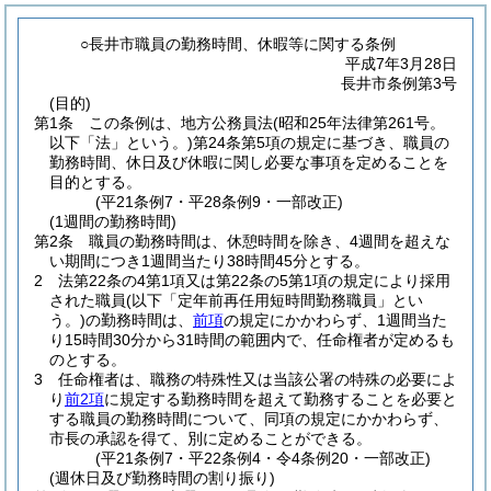
○長井市職員の勤務時間、休暇等に関する条例
平成7年3月28日
長井市条例第3号
(目的)
第1条
この条例は、地方公務員法
(昭和25年法律第261号。
以下「法」という。)
第24条第5項の規定に基づき、職員の
勤務時間、休日及び休暇に関し必要な事項を定めることを
目的とする。
(平21条例7・平28条例9・一部改正)
(1週間の勤務時間)
第2条
職員の勤務時間は、休憩時間を除き、4週間を超えな
い期間につき1週間当たり38時間45分とする。
2
法第22条の4第1項又は第22条の5第1項の規定により採用
された職員
(以下「定年前再任用短時間勤務職員」とい
う。)
の勤務時間は、
前項
の規定にかかわらず、1週間当た
り15時間30分から31時間の範囲内で、任命権者が定めるも
のとする。
3
任命権者は、職務の特殊性又は当該公署の特殊の必要によ
り
前2項
に規定する勤務時間を超えて勤務することを必要と
する職員の勤務時間について、同項の規定にかかわらず、
市長の承認を得て、別に定めることができる。
(平21条例7・平22条例4・令4条例20・一部改正)
(週休日及び勤務時間の割り振り)