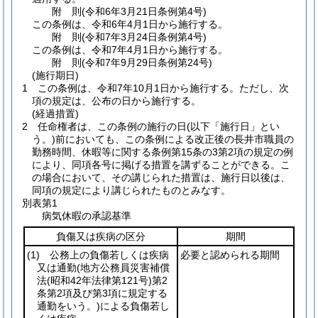
附
則
(令和6年3月21日
条例第4号)
この条例は、令和6年4月1日から施行する。
附
則
(令和7年3月24日
条例第4号)
この条例は、令和7年4月1日から施行する。
附
則
(令和7年9月29日
条例第24号)
(施行期日)
1
この条例は、令和7年10月1日から施行する。
ただし、次
項の規定は、公布の日から施行する。
(経過措置)
2
任命権者は、この条例の施行の日
(以下「施行日」とい
う。)
前においても、この条例による改正後の長井市職員の
勤務時間、休暇等に関する条例第15条の3第2項の規定の例
により、同項各号に掲げる措置を講ずることができる。
こ
の場合において、その講じられた措置は、施行日以後は、
同項の規定により講じられたものとみなす。
別表第1
病気休暇の承認基準
負傷又は疾病の区分
期間
(1)
公務上の負傷若しくは疾病
必要と認められる期間
又は通勤
(地方公務員災害補償
法
(昭和42年法律第121号)
第2
条第2項及び第3項に規定する
通勤をいう。)
による負傷若し