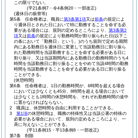
この限りでない。
(平21条例7・令4条例20・一部改正)
(週休日の振替等)
第5条
任命権者は、職員に
第3条第1項
又は
前条
の規定によ
り週休日とされた日において特に勤務することを命ずる必
要がある場合には、規則の定めるところにより、
第3条第2
項
又は
前条
の規定により勤務時間が割り振られた日
(以下こ
の条において「勤務日」という。)
のうち規則で定める期間
内にある勤務日を週休日に変更して当該勤務日に割り振ら
れた勤務時間を当該勤務することを命ずる必要がある日に
割り振り、又は当該期間内にある勤務日の勤務時間のうち4
時間を当該勤務日に割り振ることをやめて当該4時間の勤務
時間を当該勤務することを命ずる必要がある日に割り振る
ことができる。
(休憩時間)
第6条
任命権者は、1日の勤務時間が、6時間を超える場合
においては少なくとも45分、8時間を超える場合において
は少なくとも1時間の休憩時間を、それぞれ勤務時間の途中
に置かなければならない。
2
職員は、休憩時間を自由に利用することができる。
3
第1項
の休憩時間は、職務の特殊性又は当該公署の特殊の
必要がある場合において、規則の定めるところにより、一
斉に与えないことができる。
(平11条例15・平13条例8・一部改正)
第7条
削除