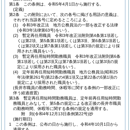
第1条
この条例は、令和5年4月1日から施行する。
(定義)
第2条
この附則において、次の各号に掲げる用語の意義は、
それぞれ当該各号に定めるところによる。
(1)
令和3年改正法 地方公務員法の一部を改正する法律
(令和3年法律第63号)
をいう。
(2)
暫定再任用職員 令和3年改正法附則第4条第1項若し
くは第2項、第5条第1項若しくは第3項、第6条第1項若し
くは第2項又は第7条第1項若しくは第3項の規定により採
用された職員をいう。
(3)
暫定再任用短時間勤務職員 令和3年改正法附則第6条
第1項若しくは第2項又は第7条第1項若しくは第3項の規
定により採用された職員をいう。
(4)
定年前再任用短時間勤務職員 地方公務員法
(昭和25
年法律第261号)
第22条の4第1項又は第22条の5第1項の
規定により採用された職員をいう。
(長井市職員の勤務時間、休暇等に関する条例の一部改正に
伴う経過措置)
第3条
暫定再任用短時間勤務職員は、定年前再任用短時間勤
務職員とみなして、第5条の規定による改正後の長井市職員
の勤務時間、休暇等に関する条例の規定を適用する。
附
則
(令和4年12月13日
条例第22号)
抄
(施行期日)
1
この条例は、公布の日から施行し、令和4年10月1日から
適用する。