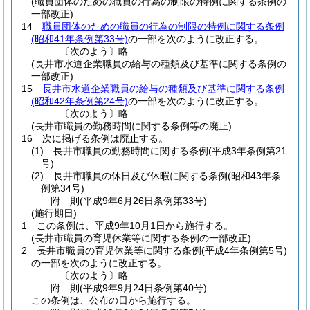
(職員団体のための職員の行為の制限の特例に関する条例の
一部改正)
14
職員団体のための職員の行為の制限の特例に関する条例
(昭和41年条例第33号)
の一部を次のように改正する。
〔次のよう〕略
(長井市水道企業職員の給与の種類及び基準に関する条例の
一部改正)
15
長井市水道企業職員の給与の種類及び基準に関する条例
(昭和42年条例第24号)
の一部を次のように改正する。
〔次のよう〕略
(長井市職員の勤務時間に関する条例等の廃止)
16
次に掲げる条例は廃止する。
(1)
長井市職員の勤務時間に関する条例
(平成3年条例第21
号)
(2)
長井市職員の休日及び休暇に関する条例
(昭和43年条
例第34号)
附
則
(平成9年6月26日
条例第33号)
(施行期日)
1
この条例は、平成9年10月1日から施行する。
(長井市職員の育児休業等に関する条例の一部改正)
2
長井市職員の育児休業等に関する条例
(平成4年条例第5号)
の一部を次のように改正する。
〔次のよう〕略
附
則
(平成9年9月24日
条例第40号)
この条例は、公布の日から施行する。