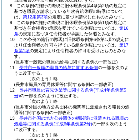
当該職員の年次有給休暇の残日数とする。
8
この条例の施行の際現に旧休暇条例第4条第2項の規定に
基づき職員が請求している年次有給休暇の時季について
は、
第12条第3項
の規定に基づき請求したものとみなす。
9
この条例の施行の際現に旧休暇条例第3条第1項の規定に
基づき任命権者の承認を受けている休暇については、
第16
条
の規定に基づき任命権者が承認した休暇とみなす。
10
この条例の施行の際現に旧休暇条例第6条第1項の規定に
より任命権者の許可を得ている組合休暇については、
第17
条第1項
の規定により任命権者の許可を受けたものとみな
す。
(長井市一般職の職員の給与に関する条例の一部改正)
11
長井市一般職の職員の給与に関する条例
の一部を次のよ
うに改正する。
〔次のよう〕略
(長井市職員の育児休業等に関する条例の一部改正)
12
長井市職員の育児休業等に関する条例
(平成4年条例第5
号)
の一部を次のように改正する。
〔次のよう〕略
(長井市外国の地方公共団体の機関等に派遣される職員の処
遇等に関する条例の一部改正)
13
長井市外国の地方公共団体の機関等に派遣される職員の
処遇等に関する条例
(平成6年条例第2号)
の一部を次のよう
に改正する。
〔次のよう〕略