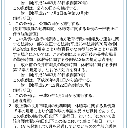
附
則
(平成24年9月28日
条例第20号)
この条例は、公布の日から施行する。
附
則
(平成27年7月1日
条例第30号)
抄
(施行期日)
1
この条例は、公布の日から施行する。
(長井市職員の勤務時間、休暇等に関する条例の一部改正に
伴う経過措置)
2
この条例の施行の際現に地方教育行政の組織及び運営に関
する法律の一部を改正する法律
(平成26年法律第76号)
附則
第2条第1項の規定により教育長がなお従前の例により在職
する場合においては、この条例による改正後の長井市職員
の勤務時間、休暇等に関する条例第12条の規定は適用せ
ず、改正前の長井市職員の勤務時間、休暇等に関する条例
第12条の規定は、なおその効力を有する。
附
則
(平成28年3月29日
条例第9号)
この条例は、平成28年4月1日から施行する。
附
則
(平成28年12月22日
条例第36号)
(施行期日)
1
この条例は、平成29年1月1日から施行する。
(経過措置)
2
改正前の長井市職員の勤務時間、休暇等に関する条例第
15条の規定により介護休暇の承認を受けた職員であって、
この条例の施行の日
(以下「施行日」という。)
において当
該介護休暇の初日
(以下この条において単に「初日」とい
う。)
から起算して6月を経過していないものの当該介護休