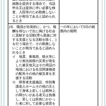
細胞を提供する場合で、当該
申出又は提供に伴い必要な検
査、入院等のため勤務しない
ことが相当であると認められ
るとき
(4)
職員が自発的に、かつ、報
一の年において5日の範
酬を得ないで次に掲げる社会
囲内の期間
に貢献する活動
(専ら親族に対
する支援となる活動を除く。)
を行う場合で、その勤務しな
いことが相当であると認めら
れるとき
イ 地震、暴風雨、噴火等に
より相当規模の災害が発生
した被災地又はその周辺の
地域における生活関連物資
の配布その他の被災者を支
援する活動
ロ 障害者支援施設、特別養
護老人ホームその他の主と
して身体上若しくは精神上
の障がいがある者又は負傷
し、若しくは疾病にかかっ
た者に対して必要な措置を