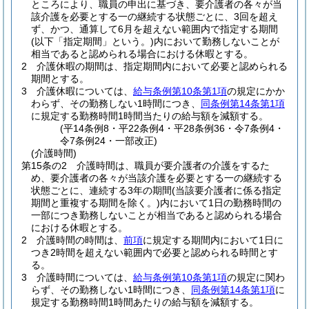
ところにより、職員の申出に基づき、要介護者の各々が当
該介護を必要とする一の継続する状態ごとに、3回を超え
ず、かつ、通算して6月を超えない範囲内で指定する期間
(以下「指定期間」という。)
内において勤務しないことが
相当であると認められる場合における休暇とする。
2
介護休暇の期間は、指定期間内において必要と認められる
期間とする。
3
介護休暇については、
給与条例第10条第1項
の規定にかか
わらず、その勤務しない1時間につき、
同条例第14条第1項
に規定する勤務時間1時間当たりの給与額を減額する。
(平14条例8・平22条例4・平28条例36・令7条例4・
令7条例24・一部改正)
(介護時間)
第15条の2
介護時間は、職員が要介護者の介護をするた
め、要介護者の各々が当該介護を必要とする一の継続する
状態ごとに、連続する3年の期間
(当該要介護者に係る指定
期間と重複する期間を除く。)
内において1日の勤務時間の
一部につき勤務しないことが相当であると認められる場合
における休暇とする。
2
介護時間の時間は、
前項
に規定する期間内において1日に
つき2時間を超えない範囲内で必要と認められる時間とす
る。
3
介護時間については、
給与条例第10条第1項
の規定に関わ
らず、その勤務しない1時間につき、
同条例第14条第1項
に
規定する勤務時間1時間あたりの給与額を減額する。