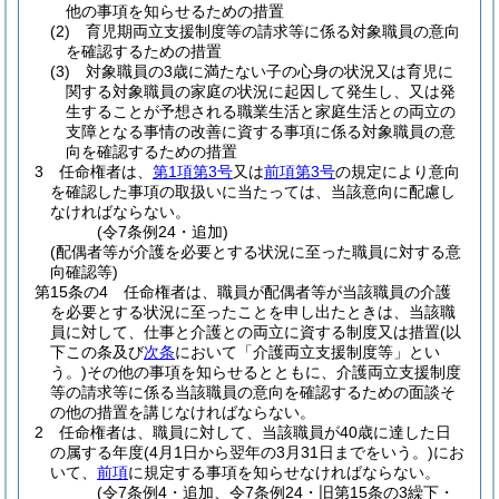
他の事項を知らせるための措置
(2)
育児期両立支援制度等の請求等に係る対象職員の意向
を確認するための措置
(3)
対象職員の3歳に満たない子の心身の状況又は育児に
関する対象職員の家庭の状況に起因して発生し、又は発
生することが予想される職業生活と家庭生活との両立の
支障となる事情の改善に資する事項に係る対象職員の意
向を確認するための措置
3
任命権者は、
第1項第3号
又は
前項第3号
の規定により意向
を確認した事項の取扱いに当たっては、当該意向に配慮し
なければならない。
(令7条例24・追加)
(配偶者等が介護を必要とする状況に至った職員に対する意
向確認等)
第15条の4
任命権者は、職員が配偶者等が当該職員の介護
を必要とする状況に至ったことを申し出たときは、当該職
員に対して、仕事と介護との両立に資する制度又は措置
(以
下この条及び
次条
において「介護両立支援制度等」とい
う。)
その他の事項を知らせるとともに、介護両立支援制度
等の請求等に係る当該職員の意向を確認するための面談そ
の他の措置を講じなければならない。
2
任命権者は、職員に対して、当該職員が40歳に達した日
の属する年度
(4月1日から翌年の3月31日までをいう。)
にお
いて、
前項
に規定する事項を知らせなければならない。
(令7条例4・追加、令7条例24・旧第15条の3繰下・