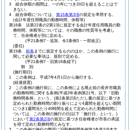
3
組合休暇の期間は、一の年につき20日を超えることはで
きない。
4
組合休暇については、
第15条第3項
の規定を準用する。
(会計年度任用職員の勤務時間、休暇等)
第18条
法第22条の2第1項に規定する会計年度任用職員の勤
務時間、休暇等については、その職務の性質等を考慮し
て、任命権者が別に定める。
(平21条例7・追加、令2条例3・一部改正)
(委任)
第19条
前条
までに規定するもののほか、この条例の施行に
関して必要な事項は、規則で定める。
(平21条例7・旧第18条繰下)
附
則
(施行期日)
1
この条例は、平成7年4月1日から施行する。
(経過措置)
2
この条例の施行前に、この条例による廃止前の長井市職員
の勤務時間に関する条例
(平成3年条例第21号。以下「旧勤
務時間条例」という。)
第2条第2項ただし書の規定に基づき
定められた勤務時間の割り振りにより4週間を超えない期間
につき1週間当たり40時間を超えて定められた勤務時間に
ついては、この条例の施行の日
(以下「施行日」という。)
において
第2条第2項
の規定に基づき任命権者が市長の承認
を得て定めた勤務時間とみなす。
3
この条例の施行の際現に旧勤務時間条例第2条第2項本文