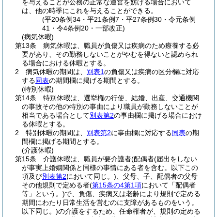
を与えることが公務の正常な運営を妨げる場合において
は、他の時季にこれを与えることができる。
(平20条例34・平21条例7・平27条例30・令元条例
41・令4条例20・一部改正)
(病気休暇)
第13条
病気休暇は、職員が負傷又は疾病のため療養する必
要があり、その勤務しないことがやむを得ないと認められ
る場合における休暇とする。
2
病気休暇の期間は、
別表1
の負傷又は疾病の区分欄に対応
する
同表
の期間欄に掲げる期間とする。
(特別休暇)
第14条
特別休暇は、選挙権の行使、結婚、出産、交通機関
の事故その他の特別の事由により職員が勤務しないことが
相当である場合として
別表第2
の事由欄に掲げる場合におけ
る休暇とする。
2
特別休暇の期間は、
別表第2
に事由欄に対応する
同表
の期
間欄に掲げる期間とする。
(介護休暇)
第15条
介護休暇は、職員が要介護者
(配偶者
(届出をしない
が事実上婚姻関係と同様の事情にある者を含む。以下この
項及び
別表第2
において同じ。)
、父母、子、配偶者の父母
その他規則で定める者
(
第15条の4第1項
において「配偶者
等」という。)
で、負傷、疾病又は老齢により規則で定める
期間にわたり日常生活を営むのに支障があるものをいう。
以下同じ。)
の介護をするため、任命権者が、規則の定める