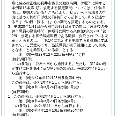
暇に係る改正後の長井市職員の勤務時間、休暇等に関する
条例第15条第1項に規定する指定期間については、任命権
者は、規則の定めるところにより、初日から当該職員の申
出に基づく施行日以後の日
(初日から起算して6月を経過す
る日までの日に限る。)
までの期間を指定するものとする。
3
平成29年1月1日から同年3月31日までの間は、改正後の長
井市職員の勤務時間、休暇等に関する条例第8条の2中「第
2号に規定する養子縁組里親である職員に委託されている児
童」とあるのは、「第1項に規定する里親である職員に委託
されている児童のうち、当該職員が養子縁組によって養親
となることを希望している者」とする。
附
則
(平成29年12月22日
条例第24号)
抄
(施行期日等)
1
この条例は、公布の日から施行する。
ただし、第2条の規
定並びに附則第4項及び第5項の規定は、平成30年4月1日か
ら施行する。
附
則
(令和元年12月23日
条例第41号)
この条例は、令和2年4月1日から施行する。
附
則
(令和2年3月24日
条例第3号)
抄
(施行期日)
1
この条例は、令和2年4月1日から施行する。
附
則
(令和4年3月29日
条例第4号)
この条例は、令和4年4月1日から施行する。
附
則
(令和4年12月13日
条例第20号)
抄
(施行期日)