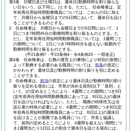
第3条
日曜日及び土曜日は、週休日
(勤務時間を割り振らな
い日をいう。以下同じ。)
とする。
ただし、任命権者は、定
年前再任用短時間勤務職員については、これらの日に加え
て、月曜日から金曜日までの5日間において、週休日を設け
ることができるものとする。
2
任命権者は、月曜日から金曜日までの5日間において、1
日につき7時間45分の勤務時間を割り振るものとする。
た
だし、定年前再任用短時間勤務職員については、1週間ごと
の期間について、1日につき7時間45分を超えない範囲内で
勤務時間を割り振るものとする。
(平21条例7・平22条例4・令4条例20・一部改正)
第4条
任命権者は、公務の運営上の事情により特別の形態に
よって勤務する必要のある職員については、
前条
の規定に
かかわらず、週休日及び勤務時間の割り振りを別に定める
ことができる。
2
任命権者は、
前項
の規定により週休日及び勤務時間の割り
振りを定める場合には、市長が決める規則
(以下「規則」と
いう。)
の定めるところにより、4週間ごとの期間につき8日
(定年前再任用短時間勤務職員にあっては、8日以上)
の週休
日を設けなければならない。
ただし、職務の特殊性又は当
該公署の特殊の必要により、4週間ごとの期間につき8日
(定
年前再任用短時間勤務職員にあっては、8日以上)
の週休日
を設けることが困難である職員について、市長と協議し
て、規則の定めるところにより、4週間を超えない期間につ
き1週間当たり1日以上の割合で週休日を設ける場合には、