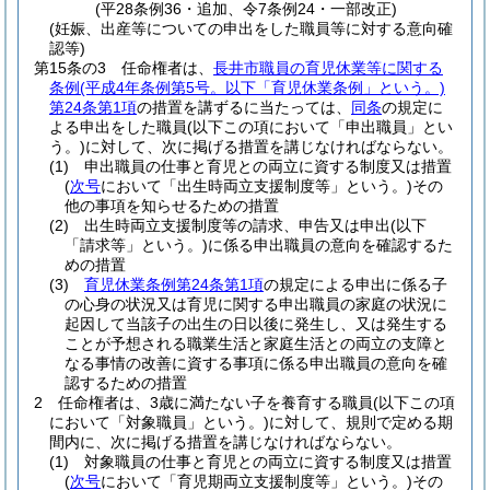
(平28条例36・追加、令7条例24・一部改正)
(妊娠、出産等についての申出をした職員等に対する意向確
認等)
第15条の3
任命権者は、
長井市職員の育児休業等に関する
条例
(平成4年条例第5号。以下「育児休業条例」という。)
第24条第1項
の措置を講ずるに当たっては、
同条
の規定に
よる申出をした職員
(以下この項において「申出職員」とい
う。)
に対して、次に掲げる措置を講じなければならない。
(1)
申出職員の仕事と育児との両立に資する制度又は措置
(
次号
において「出生時両立支援制度等」という。)
その
他の事項を知らせるための措置
(2)
出生時両立支援制度等の請求、申告又は申出
(以下
「請求等」という。)
に係る申出職員の意向を確認するた
めの措置
(3)
育児休業条例第24条第1項
の規定による申出に係る子
の心身の状況又は育児に関する申出職員の家庭の状況に
起因して当該子の出生の日以後に発生し、又は発生する
ことが予想される職業生活と家庭生活との両立の支障と
なる事情の改善に資する事項に係る申出職員の意向を確
認するための措置
2
任命権者は、3歳に満たない子を養育する職員
(以下この項
において「対象職員」という。)
に対して、規則で定める期
間内に、次に掲げる措置を講じなければならない。
(1)
対象職員の仕事と育児との両立に資する制度又は措置
(
次号
において「育児期両立支援制度等」という。)
その