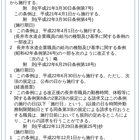
から施行する。
附
則
(平成21年3月30日
条例第7号)
この条例は、平成21年4月1日から施行する。
附
則
(平成22年3月30日
条例第4号)
(施行期日)
1
この条例は、平成22年4月1日から施行する。
(長井市水道企業職員の給与の種類及び基準に関する条例の
一部改正)
2
長井市水道企業職員の給与の種類及び基準に関する条例
(昭和42年条例第24号)
の一部を次のように改正する。
〔次のよう〕略
附
則
(平成22年6月29日
条例第18号)
(施行期日)
1
この条例は、平成22年6月30日から施行する。
ただし、次
項の規定は、公布の日から施行する。
(経過措置)
2
この条例による改正後の長井市職員の勤務時間、休暇等に
関する条例第8条の2第2項の規定による請求又はこの条例
の施行の日
(以下「施行日」という。)
以後の日を時間外勤
務制限開始日とする同条第3項の規定による請求を行おうと
する職員は、施行日前においても規則の定めるところによ
り、これらの請求を行うことができる。
附
則
(平成22年11月29日
条例第25号)
抄
(施行期日)
1
この条例は、平成22年12月1日から施行する。