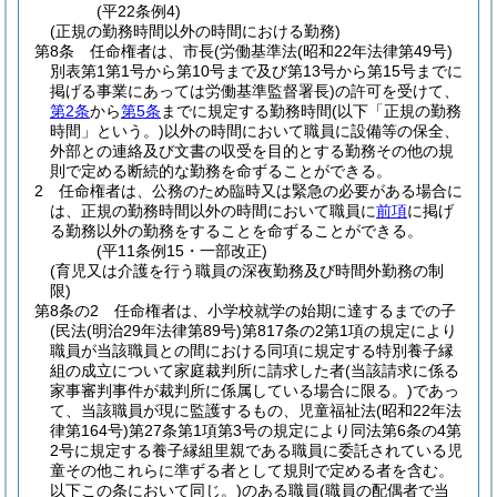
(平22条例4)
(正規の勤務時間以外の時間における勤務)
第8条
任命権者は、市長
(労働基準法
(昭和22年法律第49号)
別表第1第1号から第10号まで及び第13号から第15号までに
掲げる事業にあっては労働基準監督署長)
の許可を受けて、
第2条
から
第5条
までに規定する勤務時間
(以下「正規の勤務
時間」という。)
以外の時間において職員に設備等の保全、
外部との連絡及び文書の収受を目的とする勤務その他の規
則で定める断続的な勤務を命ずることができる。
2
任命権者は、公務のため臨時又は緊急の必要がある場合に
は、正規の勤務時間以外の時間において職員に
前項
に掲げ
る勤務以外の勤務をすることを命ずることができる。
(平11条例15・一部改正)
(育児又は介護を行う職員の深夜勤務及び時間外勤務の制
限)
第8条の2
任命権者は、小学校就学の始期に達するまでの子
(民法
(明治29年法律第89号)
第817条の2第1項の規定により
職員が当該職員との間における同項に規定する特別養子縁
組の成立について家庭裁判所に請求した者
(当該請求に係る
家事審判事件が裁判所に係属している場合に限る。)
であっ
て、当該職員が現に監護するもの、児童福祉法
(昭和22年法
律第164号)
第27条第1項第3号の規定により同法第6条の4第
2号に規定する養子縁組里親である職員に委託されている児
童その他これらに準ずる者として規則で定める者を含む。
以下この条において同じ。)
のある職員
(職員の配偶者で当