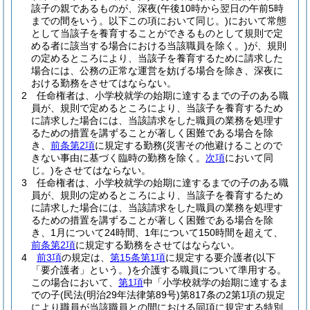
該子の親であるものが、深夜
(午後10時から翌日の午前5時
までの間をいう。以下この項において同じ。)
において常態
として当該子を養育することができるものとして規則で定
める者に該当する場合における当該職員を除く。)
が、規則
の定めるところにより、当該子を養育するために請求した
場合には、公務の正常な運営を妨げる場合を除き、深夜に
おける勤務をさせてはならない。
2
任命権者は、小学校就学の始期に達するまでの子のある職
員が、規則で定めるところにより、当該子を養育するため
に請求した場合には、当該請求をした職員の業務を処理す
るための措置を講ずることが著しく困難である場合を除
き、
前条第2項
に規定する勤務
(災害その他避けることので
きない事由に基づく臨時の勤務を除く。
次項
において同
じ。)
をさせてはならない。
3
任命権者は、小学校就学の始期に達するまでの子のある職
員が、規則の定めるところにより、当該子を養育するため
に請求した場合には、当該請求をした職員の業務を処理す
るための措置を講ずることが著しく困難である場合を除
き、1月について24時間、1年について150時間を超えて、
前条第2項
に規定する勤務をさせてはならない。
4
前3項
の規定は、
第15条第1項
に規定する要介護者
(以下
「要介護者」という。)
を介護する職員について準用する。
この場合において、
第1項
中「小学校就学の始期に達するま
での子
(民法
(明治29年法律第89号)
第817条の2第1項の規定
により職員が当該職員との間における同項に規定する特別