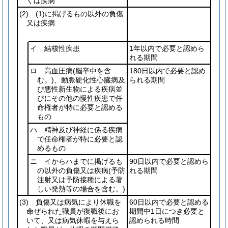
くは疾病
(2)
(1)
に掲げるもの以外の負傷
又は疾病
イ 結核性疾患
1年以内で必要と認めら
れる期間
ロ 高血圧病
(脳卒中を含
180日以内で必要と認め
む。)
、動脈硬化性心臓病及
られる期間
び悪性新生物による疾病並
びにその他の慢性疾患で任
命権者が特に必要と認める
もの
ハ 精神及び神経に係る疾病
で任命権者が特に必要と認
めるもの
ニ イからハまでに掲げるも
90日以内で必要と認めら
の以外の負傷又は疾病
(予防
れる期間
注射又は予防接種による著
しい発熱等の場合を含む。)
(3)
負傷又は病気により休職を
60日以内で必要と認める
命ぜられた職員が復職後にお
期間中1日につき必要と
いて、又は病気休暇を与えら
認められる時間