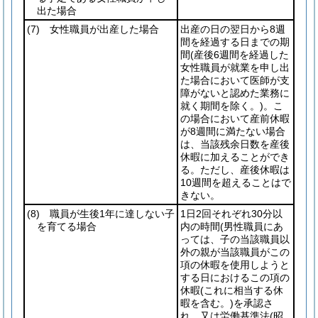
出た場合
(7)
女性職員が出産した場合
出産の日の翌日から8週
間を経過する日までの期
間
(産後6週間を経過した
女性職員が就業を申し出
た場合において医師が支
障がないと認めた業務に
就く期間を除く。)
。こ
の場合において産前休暇
が8週間に満たない場合
は、当該残余日数を産後
休暇に加えることができ
る。ただし、産後休暇は
10週間を超えることはで
きない。
(8)
職員が生後1年に達しない子
1日2回それぞれ30分以
を育てる場合
内の時間
(男性職員にあ
っては、子の当該職員以
外の親が当該職員がこの
項の休暇を使用しようと
する日におけるこの項の
休暇
(これに相当する休
暇を含む。)
を承認さ
れ、又は労働基準法
(昭