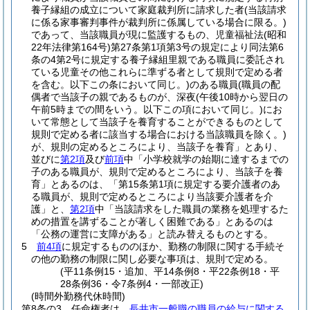
養子縁組の成立について家庭裁判所に請求した者
(当該請求
に係る家事審判事件が裁判所に係属している場合に限る。)
であって、当該職員が現に監護するもの、児童福祉法
(昭和
22年法律第164号)
第27条第1項第3号の規定により同法第6
条の4第2号に規定する養子縁組里親である職員に委託され
ている児童その他これらに準ずる者として規則で定める者
を含む。以下この条において同じ。)
のある職員
(職員の配
偶者で当該子の親であるものが、深夜
(午後10時から翌日の
午前5時までの間をいう。以下この項において同じ。)
にお
いて常態として当該子を養育することができるものとして
規則で定める者に該当する場合における当該職員を除く。)
が、規則の定めるところにより、当該子を養育」とあり、
並びに
第2項
及び
前項
中「小学校就学の始期に達するまでの
子のある職員が、規則で定めるところにより、当該子を養
育」とあるのは、「第15条第1項に規定する要介護者のあ
る職員が、規則で定めるところにより当該要介護者を介
護」と、
第2項
中「当該請求をした職員の業務を処理するた
めの措置を講ずることが著しく困難である」とあるのは
「公務の運営に支障がある」と読み替えるものとする。
5
前4項
に規定するもののほか、勤務の制限に関する手続そ
の他の勤務の制限に関し必要な事項は、規則で定める。
(平11条例15・追加、平14条例8・平22条例18・平
28条例36・令7条例4・一部改正)
(時間外勤務代休時間)
第8条の3
任命権者は、
長井市一般職の職員の給与に関する