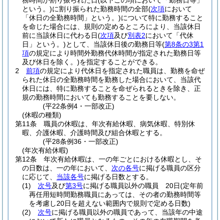
務時間が割り振られた日
(以下この項において「勤務日等」
という。)
に割り振られた勤務時間の全部
(
次項
において
「休日の全勤務時間」という。)
について特に勤務すること
を命じた場合には、規則の定めるところにより、当該休日
前に当該休日に代わる日
(
次項
及び
別表2
において「代休
日」という。)
として、当該休日後の勤務日等
(
第8条の3第1
項
の規定により時間外勤務代休時間が指定された勤務日等
及び休日を除く。)
を指定することができる。
2
前項
の規定により代休日を指定された職員は、勤務を命ぜ
られた休日の全勤務時間を勤務した場合において、当該代
休日には、特に勤務することを命ぜられるときを除き、正
規の勤務時間においても勤務することを要しない。
(平22条例4・一部改正)
(休暇の種類)
第11条
職員の休暇は、年次有給休暇、病気休暇、特別休
暇、介護休暇、介護時間及び組合休暇とする。
(平28条例36・一部改正)
(年次有給休暇)
第12条
年次有給休暇は、一の年ごとにおける休暇とし、そ
の日数は、一の年において、
次の各号
に掲げる職員の区分
に応じて、
当該各号
に掲げる日数とする。
(1)
次号
及び
第3号
に掲げる職員以外の職員 20日
(定年前
再任用短時間勤務職員にあっては、その者の勤務時間等
を考慮し20日を超えない範囲内で規則で定める日数)
(2)
次号
に掲げる職員以外の職員であって、当該年の中途