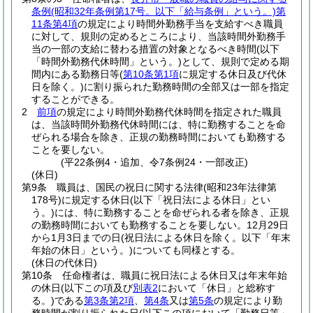
条例
(昭和32年条例第17号。以下「給与条例」という。)
第
11条第4項
の規定により時間外勤務手当を支給すべき職員
に対して、規則の定めるところにより、当該時間外勤務手
当の一部の支給に替わる措置の対象となるべき時間
(以下
「時間外勤務代休時間」という。)
として、規則で定める期
間内にある勤務日等
(
第10条第1項
に規定する休日及び代休
日を除く。)
に割り振られた勤務時間の全部又は一部を指定
することができる。
2
前項
の規定により時間外勤務代休時間を指定された職員
は、当該時間外勤務代休時間には、特に勤務することを命
ぜられる場合を除き、正規の勤務時間においても勤務する
ことを要しない。
(平22条例4・追加、令7条例24・一部改正)
(休日)
第9条
職員は、国民の祝日に関する法律
(昭和23年法律第
178号)
に規定する休日
(以下「祝日法による休日」とい
う。)
には、特に勤務することを命ぜられる者を除き、正規
の勤務時間においても勤務することを要しない。
12月29日
から1月3日までの日
(祝日法による休日を除く。以下「年末
年始の休日」という。)
についても同様とする。
(休日の代休日)
第10条
任命権者は、職員に祝日法による休日又は年末年始
の休日
(以下この項及び
別表2
において「休日」と総称す
る。)
である
第3条第2項
、
第4条
又は
第5条
の規定により勤