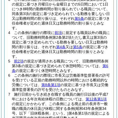
の規定に基づき月曜日から金曜日までの5日間において1日
につき8時間の勤務時間が割り振られている職員について、
同条第3項の規定に基づき定められている勤務を要しない日
又は勤務時間の割り振りは、それぞれ
第5条
の規定に基づき
任命権者が定めた週休日又は勤務時間の割り振りとみな
す。
4
この条例の施行の際現に
前項
に規定する職員以外の職員に
ついて、旧勤務時間条例第2条第2項ただし書又は第3項の
規定に基づき定められている勤務を要しない日又は勤務時
間の割り振りは、それぞれ
第4条
又は
第5条
の規定に基づき
任命権者が定めた週休日又は勤務時間の割り振りとみな
す。
5
前2項
の規定が適用される職員について、旧勤務時間条例
第3条の規定に基づき定められて休憩時間については、
第6
条
の規定に基づく休憩時間とみなす。
6
この条例の施行の際現に市長又は労働基準監督署長の許可
を受けている正規の勤務時間以外の時間における断続的な
労働については、
第8条第1項
の規定に基づき市長又は労働
基準監督署長の許可を受けたものとみなす。
7
施行日前から引き続き在職する職員の施行日以後の平成7
年における年次有給休暇の日数については、
第12条第1項
の規定にかかわらず、この条例による廃止前の長井市一般
職の職員の休日及び休暇に関する条例
(昭和43年条例第34
号。以下「旧休暇条例」という。)
第4条第1項の規定による