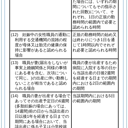
た場合には、いずれの期
間についてもその指示さ
れた回数)
について、そ
れぞれ、1日の正規の勤
務時間の範囲内で必要と
認められる時間
(12)
妊娠中の女性職員の通勤に
正規の勤務時間の始め又
利用する交通機関の混雑の程
は終わりにつき1日を通
度が母体又は胎児の健康の保
じて1時間以内でそれぞ
持に影響があると認められる
れ必要と認められる時間
場合
(13)
職員が妻
(届出をしないが
職員の妻が出産するため
事実上婚姻関係と同様の事情
病院に入院する等の日か
にある者を含む。次項につい
ら当該出産の日後2週間
て同じ。)
の出産に伴い勤務し
を経過する日までの期間
ないことが相当であると認め
内における2日の範囲内
られる場合
の期間
(14)
職員の妻が出産する場合で
当該期間内における5日
あってその出産予定日の6週間
の範囲内の期間
(多胎妊娠の場合にあっては、
14週間)
前の日から当該出産の
日以後1年を経過する日までの
期間にある場合において、当
該出産に係る子又は小学校就