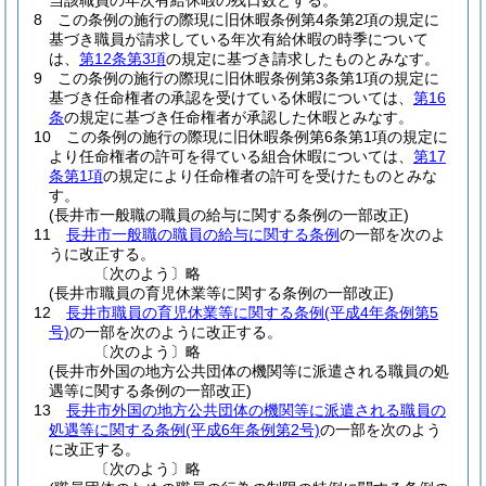
当該職員の年次有給休暇の残日数とする。
8
この条例の施行の際現に旧休暇条例第4条第2項の規定に
基づき職員が請求している年次有給休暇の時季について
は、
第12条第3項
の規定に基づき請求したものとみなす。
9
この条例の施行の際現に旧休暇条例第3条第1項の規定に
基づき任命権者の承認を受けている休暇については、
第16
条
の規定に基づき任命権者が承認した休暇とみなす。
10
この条例の施行の際現に旧休暇条例第6条第1項の規定に
より任命権者の許可を得ている組合休暇については、
第17
条第1項
の規定により任命権者の許可を受けたものとみな
す。
(長井市一般職の職員の給与に関する条例の一部改正)
11
長井市一般職の職員の給与に関する条例
の一部を次のよ
うに改正する。
〔次のよう〕略
(長井市職員の育児休業等に関する条例の一部改正)
12
長井市職員の育児休業等に関する条例
(平成4年条例第5
号)
の一部を次のように改正する。
〔次のよう〕略
(長井市外国の地方公共団体の機関等に派遣される職員の処
遇等に関する条例の一部改正)
13
長井市外国の地方公共団体の機関等に派遣される職員の
処遇等に関する条例
(平成6年条例第2号)
の一部を次のよう
に改正する。
〔次のよう〕略