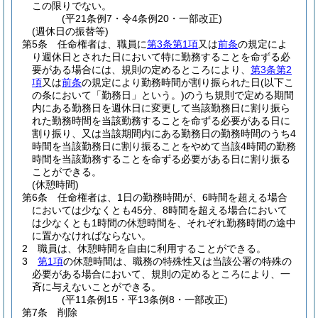
この限りでない。
(平21条例7・令4条例20・一部改正)
(週休日の振替等)
第5条
任命権者は、職員に
第3条第1項
又は
前条
の規定によ
り週休日とされた日において特に勤務することを命ずる必
要がある場合には、規則の定めるところにより、
第3条第2
項
又は
前条
の規定により勤務時間が割り振られた日
(以下こ
の条において「勤務日」という。)
のうち規則で定める期間
内にある勤務日を週休日に変更して当該勤務日に割り振ら
れた勤務時間を当該勤務することを命ずる必要がある日に
割り振り、又は当該期間内にある勤務日の勤務時間のうち4
時間を当該勤務日に割り振ることをやめて当該4時間の勤務
時間を当該勤務することを命ずる必要がある日に割り振る
ことができる。
(休憩時間)
第6条
任命権者は、1日の勤務時間が、6時間を超える場合
においては少なくとも45分、8時間を超える場合において
は少なくとも1時間の休憩時間を、それぞれ勤務時間の途中
に置かなければならない。
2
職員は、休憩時間を自由に利用することができる。
3
第1項
の休憩時間は、職務の特殊性又は当該公署の特殊の
必要がある場合において、規則の定めるところにより、一
斉に与えないことができる。
(平11条例15・平13条例8・一部改正)
第7条
削除