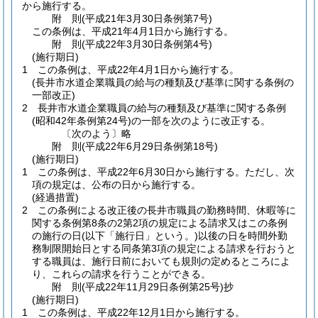
から施行する。
附
則
(平成21年3月30日
条例第7号)
この条例は、平成21年4月1日から施行する。
附
則
(平成22年3月30日
条例第4号)
(施行期日)
1
この条例は、平成22年4月1日から施行する。
(長井市水道企業職員の給与の種類及び基準に関する条例の
一部改正)
2
長井市水道企業職員の給与の種類及び基準に関する条例
(昭和42年条例第24号)
の一部を次のように改正する。
〔次のよう〕略
附
則
(平成22年6月29日
条例第18号)
(施行期日)
1
この条例は、平成22年6月30日から施行する。
ただし、次
項の規定は、公布の日から施行する。
(経過措置)
2
この条例による改正後の長井市職員の勤務時間、休暇等に
関する条例第8条の2第2項の規定による請求又はこの条例
の施行の日
(以下「施行日」という。)
以後の日を時間外勤
務制限開始日とする同条第3項の規定による請求を行おうと
する職員は、施行日前においても規則の定めるところによ
り、これらの請求を行うことができる。
附
則
(平成22年11月29日
条例第25号)
抄
(施行期日)
1
この条例は、平成22年12月1日から施行する。