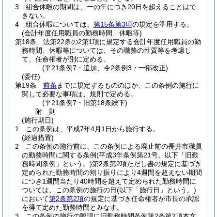
3
組合休暇の期間は、一の年につき20日を超えることはで
きない。
4
組合休暇については、
第15条第3項
の規定を準用する。
(会計年度任用職員の勤務時間、休暇等)
第18条
法第22条の2第1項に規定する会計年度任用職員の勤
務時間、休暇等については、その職務の性質等を考慮し
て、任命権者が別に定める。
(平21条例7・追加、令2条例3・一部改正)
(委任)
第19条
前条
までに規定するもののほか、この条例の施行に
関して必要な事項は、規則で定める。
(平21条例7・旧第18条繰下)
附
則
(施行期日)
1
この条例は、平成7年4月1日から施行する。
(経過措置)
2
この条例の施行前に、この条例による廃止前の長井市職員
の勤務時間に関する条例
(平成3年条例第21号。以下「旧勤
務時間条例」という。)
第2条第2項ただし書の規定に基づき
定められた勤務時間の割り振りにより4週間を超えない期間
につき1週間当たり40時間を超えて定められた勤務時間に
ついては、この条例の施行の日
(以下「施行日」という。)
において
第2条第2項
の規定に基づき任命権者が市長の承認
を得て定めた勤務時間とみなす。
3
この条例の施行の際現に旧勤務時間条例第2条第2項本文