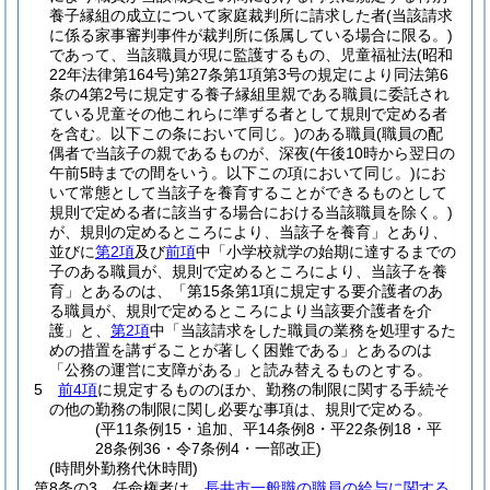
養子縁組の成立について家庭裁判所に請求した者
(当該請求
に係る家事審判事件が裁判所に係属している場合に限る。)
であって、当該職員が現に監護するもの、児童福祉法
(昭和
22年法律第164号)
第27条第1項第3号の規定により同法第6
条の4第2号に規定する養子縁組里親である職員に委託され
ている児童その他これらに準ずる者として規則で定める者
を含む。以下この条において同じ。)
のある職員
(職員の配
偶者で当該子の親であるものが、深夜
(午後10時から翌日の
午前5時までの間をいう。以下この項において同じ。)
にお
いて常態として当該子を養育することができるものとして
規則で定める者に該当する場合における当該職員を除く。)
が、規則の定めるところにより、当該子を養育」とあり、
並びに
第2項
及び
前項
中「小学校就学の始期に達するまでの
子のある職員が、規則で定めるところにより、当該子を養
育」とあるのは、「第15条第1項に規定する要介護者のあ
る職員が、規則で定めるところにより当該要介護者を介
護」と、
第2項
中「当該請求をした職員の業務を処理するた
めの措置を講ずることが著しく困難である」とあるのは
「公務の運営に支障がある」と読み替えるものとする。
5
前4項
に規定するもののほか、勤務の制限に関する手続そ
の他の勤務の制限に関し必要な事項は、規則で定める。
(平11条例15・追加、平14条例8・平22条例18・平
28条例36・令7条例4・一部改正)
(時間外勤務代休時間)
第8条の3
任命権者は、
長井市一般職の職員の給与に関する