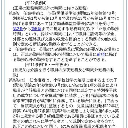
(平22条例4)
(正規の勤務時間以外の時間における勤務)
第8条
任命権者は、市長
(労働基準法
(昭和22年法律第49号)
別表第1第1号から第10号まで及び第13号から第15号までに
掲げる事業にあっては労働基準監督署長)
の許可を受けて、
第2条
から
第5条
までに規定する勤務時間
(以下「正規の勤務
時間」という。)
以外の時間において職員に設備等の保全、
外部との連絡及び文書の収受を目的とする勤務その他の規
則で定める断続的な勤務を命ずることができる。
2
任命権者は、公務のため臨時又は緊急の必要がある場合に
は、正規の勤務時間以外の時間において職員に
前項
に掲げ
る勤務以外の勤務をすることを命ずることができる。
(平11条例15・一部改正)
(育児又は介護を行う職員の深夜勤務及び時間外勤務の制
限)
第8条の2
任命権者は、小学校就学の始期に達するまでの子
(民法
(明治29年法律第89号)
第817条の2第1項の規定により
職員が当該職員との間における同項に規定する特別養子縁
組の成立について家庭裁判所に請求した者
(当該請求に係る
家事審判事件が裁判所に係属している場合に限る。)
であっ
て、当該職員が現に監護するもの、児童福祉法
(昭和22年法
律第164号)
第27条第1項第3号の規定により同法第6条の4第
2号に規定する養子縁組里親である職員に委託されている児
童その他これらに準ずる者として規則で定める者を含む。
以下この条において同じ。)
のある職員
(職員の配偶者で当