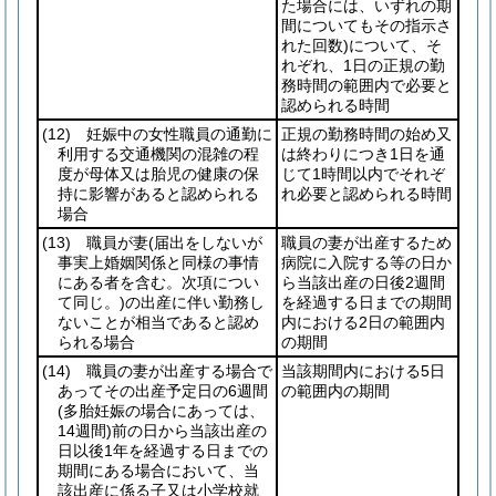
た場合には、いずれの期
間についてもその指示さ
れた回数)
について、そ
れぞれ、1日の正規の勤
務時間の範囲内で必要と
認められる時間
(12)
妊娠中の女性職員の通勤に
正規の勤務時間の始め又
利用する交通機関の混雑の程
は終わりにつき1日を通
度が母体又は胎児の健康の保
じて1時間以内でそれぞ
持に影響があると認められる
れ必要と認められる時間
場合
(13)
職員が妻
(届出をしないが
職員の妻が出産するため
事実上婚姻関係と同様の事情
病院に入院する等の日か
にある者を含む。次項につい
ら当該出産の日後2週間
て同じ。)
の出産に伴い勤務し
を経過する日までの期間
ないことが相当であると認め
内における2日の範囲内
られる場合
の期間
(14)
職員の妻が出産する場合で
当該期間内における5日
あってその出産予定日の6週間
の範囲内の期間
(多胎妊娠の場合にあっては、
14週間)
前の日から当該出産の
日以後1年を経過する日までの
期間にある場合において、当
該出産に係る子又は小学校就