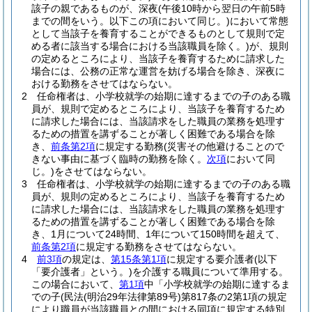
該子の親であるものが、深夜
(午後10時から翌日の午前5時
までの間をいう。以下この項において同じ。)
において常態
として当該子を養育することができるものとして規則で定
める者に該当する場合における当該職員を除く。)
が、規則
の定めるところにより、当該子を養育するために請求した
場合には、公務の正常な運営を妨げる場合を除き、深夜に
おける勤務をさせてはならない。
2
任命権者は、小学校就学の始期に達するまでの子のある職
員が、規則で定めるところにより、当該子を養育するため
に請求した場合には、当該請求をした職員の業務を処理す
るための措置を講ずることが著しく困難である場合を除
き、
前条第2項
に規定する勤務
(災害その他避けることので
きない事由に基づく臨時の勤務を除く。
次項
において同
じ。)
をさせてはならない。
3
任命権者は、小学校就学の始期に達するまでの子のある職
員が、規則の定めるところにより、当該子を養育するため
に請求した場合には、当該請求をした職員の業務を処理す
るための措置を講ずることが著しく困難である場合を除
き、1月について24時間、1年について150時間を超えて、
前条第2項
に規定する勤務をさせてはならない。
4
前3項
の規定は、
第15条第1項
に規定する要介護者
(以下
「要介護者」という。)
を介護する職員について準用する。
この場合において、
第1項
中「小学校就学の始期に達するま
での子
(民法
(明治29年法律第89号)
第817条の2第1項の規定
により職員が当該職員との間における同項に規定する特別