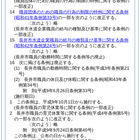
(職員団体のための職員の行為の制限の特例に関する条例の
一部改正)
14
職員団体のための職員の行為の制限の特例に関する条例
(昭和41年条例第33号)
の一部を次のように改正する。
〔次のよう〕略
(長井市水道企業職員の給与の種類及び基準に関する条例の
一部改正)
15
長井市水道企業職員の給与の種類及び基準に関する条例
(昭和42年条例第24号)
の一部を次のように改正する。
〔次のよう〕略
(長井市職員の勤務時間に関する条例等の廃止)
16
次に掲げる条例は廃止する。
(1)
長井市職員の勤務時間に関する条例
(平成3年条例第21
号)
(2)
長井市職員の休日及び休暇に関する条例
(昭和43年条
例第34号)
附
則
(平成9年6月26日
条例第33号)
(施行期日)
1
この条例は、平成9年10月1日から施行する。
(長井市職員の育児休業等に関する条例の一部改正)
2
長井市職員の育児休業等に関する条例
(平成4年条例第5号)
の一部を次のように改正する。
〔次のよう〕略
附
則
(平成9年9月24日
条例第40号)
この条例は、公布の日から施行する。