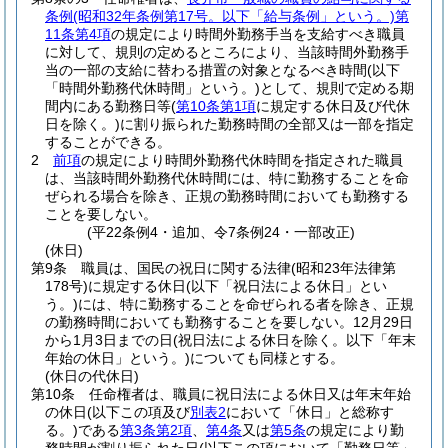
条例
(昭和32年条例第17号。以下「給与条例」という。)
第
11条第4項
の規定により時間外勤務手当を支給すべき職員
に対して、規則の定めるところにより、当該時間外勤務手
当の一部の支給に替わる措置の対象となるべき時間
(以下
「時間外勤務代休時間」という。)
として、規則で定める期
間内にある勤務日等
(
第10条第1項
に規定する休日及び代休
日を除く。)
に割り振られた勤務時間の全部又は一部を指定
することができる。
2
前項
の規定により時間外勤務代休時間を指定された職員
は、当該時間外勤務代休時間には、特に勤務することを命
ぜられる場合を除き、正規の勤務時間においても勤務する
ことを要しない。
(平22条例4・追加、令7条例24・一部改正)
(休日)
第9条
職員は、国民の祝日に関する法律
(昭和23年法律第
178号)
に規定する休日
(以下「祝日法による休日」とい
う。)
には、特に勤務することを命ぜられる者を除き、正規
の勤務時間においても勤務することを要しない。
12月29日
から1月3日までの日
(祝日法による休日を除く。以下「年末
年始の休日」という。)
についても同様とする。
(休日の代休日)
第10条
任命権者は、職員に祝日法による休日又は年末年始
の休日
(以下この項及び
別表2
において「休日」と総称す
る。)
である
第3条第2項
、
第4条
又は
第5条
の規定により勤