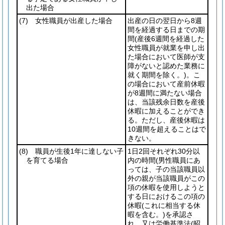
出た場合
(7)
女性職員が出産した場合
出産の日の翌日から8週
間を経過する日までの期
間
(産後6週間を経過した
女性職員が就業を申し出
た場合において医師が支
障がないと認めた業務に
就く期間を除く。)
。こ
の場合において産前休暇
が8週間に満たない場合
は、当該残余日数を産後
休暇に加えることができ
る。ただし、産後休暇は
10週間を超えることはで
きない。
(8)
職員が生後1年に達しない子
1日2回それぞれ30分以
を育てる場合
内の時間
(男性職員にあ
っては、子の当該職員以
外の親が当該職員がこの
項の休暇を使用しようと
する日におけるこの項の
休暇
(これに相当する休
暇を含む。)
を承認さ
れ、又は労働基準法
(昭