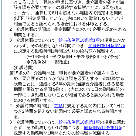
ところにより、職員の申出に基づき、要介護者の各々が当
該介護を必要とする一の継続する状態ごとに、3回を超え
ず、かつ、通算して6月を超えない範囲内で指定する期間
(以下「指定期間」という。)
内において勤務しないことが
相当であると認められる場合における休暇とする。
2
介護休暇の期間は、指定期間内において必要と認められる
期間とする。
3
介護休暇については、
給与条例第10条第1項
の規定にかか
わらず、その勤務しない1時間につき、
同条例第14条第1項
に規定する勤務時間1時間当たりの給与額を減額する。
(平14条例8・平22条例4・平28条例36・令7条例4・
令7条例24・一部改正)
(介護時間)
第15条の2
介護時間は、職員が要介護者の介護をするた
め、要介護者の各々が当該介護を必要とする一の継続する
状態ごとに、連続する3年の期間
(当該要介護者に係る指定
期間と重複する期間を除く。)
内において1日の勤務時間の
一部につき勤務しないことが相当であると認められる場合
における休暇とする。
2
介護時間の時間は、
前項
に規定する期間内において1日に
つき2時間を超えない範囲内で必要と認められる時間とす
る。
3
介護時間については、
給与条例第10条第1項
の規定に関わ
らず、その勤務しない1時間につき、
同条例第14条第1項
に
規定する勤務時間1時間あたりの給与額を減額する。