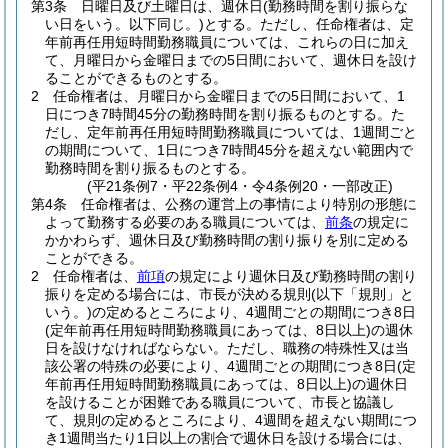
第3条
日曜日及び土曜日は、週休日
(勤務時間を割り振らな
い日をいう。以下同じ。)
とする。
ただし、任命権者は、定
年前再任用短時間勤務職員については、これらの日に加え
て、月曜日から金曜日までの5日間において、週休日を設け
ることができるものとする。
2
任命権者は、月曜日から金曜日までの5日間において、1
日につき7時間45分の勤務時間を割り振るものとする。
た
だし、定年前再任用短時間勤務職員については、1週間ごと
の期間について、1日につき7時間45分を超えない範囲内で
勤務時間を割り振るものとする。
(平21条例7・平22条例4・令4条例20・一部改正)
第4条
任命権者は、公務の運営上の事情により特別の形態に
よって勤務する必要のある職員については、
前条
の規定に
かかわらず、週休日及び勤務時間の割り振りを別に定める
ことができる。
2
任命権者は、
前項
の規定により週休日及び勤務時間の割り
振りを定める場合には、市長が決める規則
(以下「規則」と
いう。)
の定めるところにより、4週間ごとの期間につき8日
(定年前再任用短時間勤務職員にあっては、8日以上)
の週休
日を設けなければならない。
ただし、職務の特殊性又は当
該公署の特殊の必要により、4週間ごとの期間につき8日
(定
年前再任用短時間勤務職員にあっては、8日以上)
の週休日
を設けることが困難である職員について、市長と協議し
て、規則の定めるところにより、4週間を超えない期間につ
き1週間当たり1日以上の割合で週休日を設ける場合には、