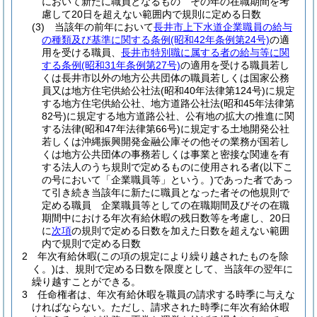
において新たに職員となるもの その年の在職期間を考
慮して20日を超えない範囲内で規則に定める日数
(3)
当該年の前年において
長井市上下水道企業職員の給与
の種類及び基準に関する条例
(昭和42年条例第24号)
の適
用を受ける職員、
長井市特別職に属する者の給与等に関
する条例
(昭和31年条例第27号)
の適用を受ける職員若し
くは長井市以外の地方公共団体の職員若しくは国家公務
員又は地方住宅供給公社法
(昭和40年法律第124号)
に規定
する地方住宅供給公社、地方道路公社法
(昭和45年法律第
82号)
に規定する地方道路公社、公有地の拡大の推進に関
する法律
(昭和47年法律第66号)
に規定する土地開発公社
若しくは沖縄振興開発金融公庫その他その業務が国若し
くは地方公共団体の事務若しくは事業と密接な関連を有
する法人のうち規則で定めるものに使用される者
(以下こ
の号において「企業職員等」という。)
であった者であっ
て引き続き当該年に新たに職員となった者その他規則で
定める職員 企業職員等としての在職期間及びその在職
期間中における年次有給休暇の残日数等を考慮し、20日
に
次項
の規則で定める日数を加えた日数を超えない範囲
内で規則で定める日数
2
年次有給休暇
(この項の規定により繰り越されたものを除
く。)
は、規則で定める日数を限度として、当該年の翌年に
繰り越すことができる。
3
任命権者は、年次有給休暇を職員の請求する時季に与えな
ければならない。
ただし、請求された時季に年次有給休暇