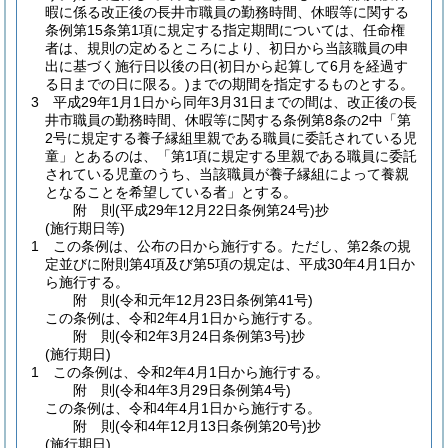
暇に係る改正後の長井市職員の勤務時間、休暇等に関する
条例第15条第1項に規定する指定期間については、任命権
者は、規則の定めるところにより、初日から当該職員の申
出に基づく施行日以後の日
(初日から起算して6月を経過す
る日までの日に限る。)
までの期間を指定するものとする。
3
平成29年1月1日から同年3月31日までの間は、改正後の長
井市職員の勤務時間、休暇等に関する条例第8条の2中「第
2号に規定する養子縁組里親である職員に委託されている児
童」とあるのは、「第1項に規定する里親である職員に委託
されている児童のうち、当該職員が養子縁組によって養親
となることを希望している者」とする。
附
則
(平成29年12月22日
条例第24号)
抄
(施行期日等)
1
この条例は、公布の日から施行する。
ただし、第2条の規
定並びに附則第4項及び第5項の規定は、平成30年4月1日か
ら施行する。
附
則
(令和元年12月23日
条例第41号)
この条例は、令和2年4月1日から施行する。
附
則
(令和2年3月24日
条例第3号)
抄
(施行期日)
1
この条例は、令和2年4月1日から施行する。
附
則
(令和4年3月29日
条例第4号)
この条例は、令和4年4月1日から施行する。
附
則
(令和4年12月13日
条例第20号)
抄
(施行期日)