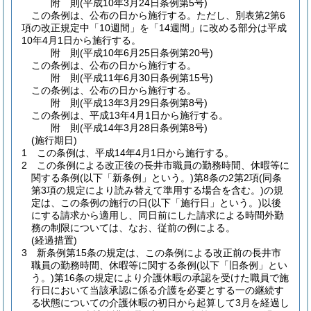
附
則
(平成10年3月24日
条例第5号)
この条例は、公布の日から施行する。
ただし、別表第2第6
項の改正規定中「10週間」を「14週間」に改める部分は平成
10年4月1日から施行する。
附
則
(平成10年6月25日
条例第20号)
この条例は、公布の日から施行する。
附
則
(平成11年6月30日
条例第15号)
この条例は、公布の日から施行する。
附
則
(平成13年3月29日
条例第8号)
この条例は、平成13年4月1日から施行する。
附
則
(平成14年3月28日
条例第8号)
(施行期日)
1
この条例は、平成14年4月1日から施行する。
2
この条例による改正後の長井市職員の勤務時間、休暇等に
関する条例
(以下「新条例」という。)
第8条の2第2項
(同条
第3項の規定により読み替えて準用する場合を含む。)
の規
定は、この条例の施行の日
(以下「施行日」という。)
以後
にする請求から適用し、同日前にした請求による時間外勤
務の制限については、なお、従前の例による。
(経過措置)
3
新条例第15条の規定は、この条例による改正前の長井市
職員の勤務時間、休暇等に関する条例
(以下「旧条例」とい
う。)
第16条の規定により介護休暇の承認を受けた職員で施
行日において当該承認に係る介護を必要とする一の継続す
る状態についての介護休暇の初日から起算して3月を経過し