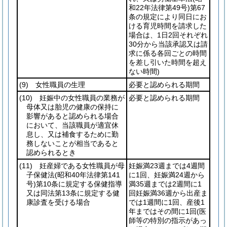
和22年法律第49号)
第67
条の規定により同日にお
ける育児時間を請求した
場合は、1日2回それぞれ
30分から当該承認又は請
求に係る各回ごとの時間
を差し引いた時間を超え
ない時間)
(9)
女性職員の生理
必要と認められる期間
(10)
妊娠中の女性職員の業務が
必要と認められる期間
母体又は胎児の健康の保持に
影響があると認められる場合
において、当該職員が適宜休
息し、又は補食するために勤
務しないことが相当であると
認められるとき
(11)
妊産婦である女性職員が母
妊娠満23週までは4週間
子保健法
(昭和40年法律第141
に1回、妊娠満24週から
号)
第10条に規定する保健指導
満35週までは2週間に1
又は同法第13条に規定する健
回妊娠満36週から出産ま
康診査を受ける場合
では1週間に1回、産後1
年まではその間に1回
(医
師等の特別の指示があっ