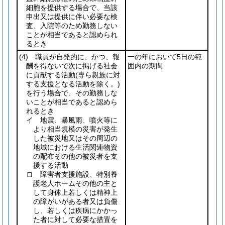
細胞を提供する場合で、当該
申出又は提供に伴い必要な検
査、入院等のため勤務しない
ことが相当であると認められ
るとき
(4)
職員が自発的に、かつ、報
一の年において5日の範
酬を得ないで次に掲げる社会
囲内の期間
に貢献する活動
(専ら親族に対
する支援となる活動を除く。)
を行う場合で、その勤務しな
いことが相当であると認めら
れるとき
イ 地震、暴風雨、噴火等に
より相当規模の災害が発生
した被災地又はその周辺の
地域における生活関連物資
の配布その他の被災者を支
援する活動
ロ 障害者支援施設、特別養
護老人ホームその他の主と
して身体上若しくは精神上
の障がいがある者又は負傷
し、若しくは疾病にかかっ
た者に対して必要な措置を