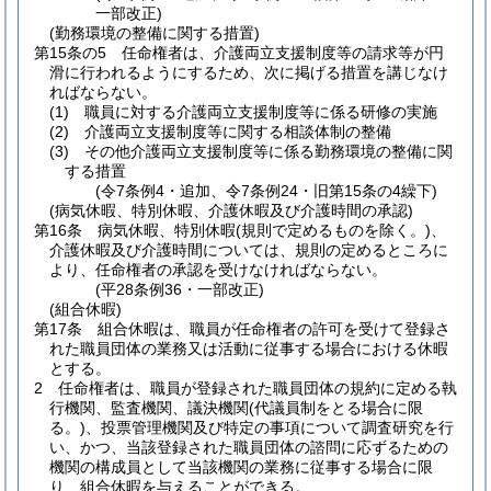
一部改正)
(勤務環境の整備に関する措置)
第15条の5
任命権者は、介護両立支援制度等の請求等が円
滑に行われるようにするため、次に掲げる措置を講じなけ
ればならない。
(1)
職員に対する介護両立支援制度等に係る研修の実施
(2)
介護両立支援制度等に関する相談体制の整備
(3)
その他介護両立支援制度等に係る勤務環境の整備に関
する措置
(令7条例4・追加、令7条例24・旧第15条の4繰下)
(病気休暇、特別休暇、介護休暇及び介護時間の承認)
第16条
病気休暇、特別休暇
(規則で定めるものを除く。)
、
介護休暇及び介護時間については、規則の定めるところに
より、任命権者の承認を受けなければならない。
(平28条例36・一部改正)
(組合休暇)
第17条
組合休暇は、職員が任命権者の許可を受けて登録さ
れた職員団体の業務又は活動に従事する場合における休暇
とする。
2
任命権者は、職員が登録された職員団体の規約に定める執
行機関、監査機関、議決機関
(代議員制をとる場合に限
る。)
、投票管理機関及び特定の事項について調査研究を行
い、かつ、当該登録された職員団体の諮問に応ずるための
機関の構成員として当該機関の業務に従事する場合に限
り、組合休暇を与えることができる。