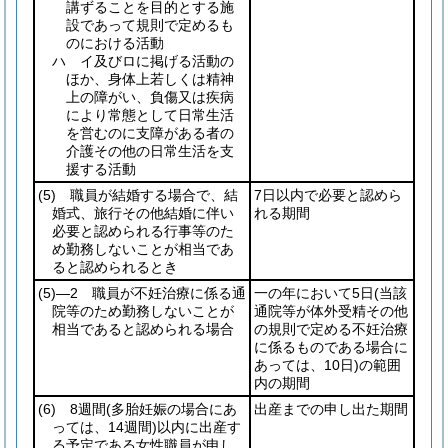
講ずることを目的とする施
設であって規則で定めるも
のにおける活動
ハ イ及びロに掲げる活動の
ほか、身体上若しくは精神
上の障がい、負傷又は疾病
により常態として日常生活
を営むのに支障がある者の
介護その他の日常生活を支
援する活動
(5)
職員が結婚する場合で、結
7日以内で必要と認めら
婚式、旅行その他結婚に伴い
れる期間
必要と認められる行事等のた
め勤務しないことが相当であ
ると認められるとき
(5)
―2 職員が不妊治療に係る通
一の年において5日
(当該
院等のため勤務しないことが
通院等が体外受精その他
相当であると認められる場合
の規則で定める不妊治療
に係るものである場合に
あっては、10日)
の範囲
内の期間
(6)
8週間
(多胎妊娠の場合にあ
出産までの申し出た期間
っては、14週間)
以内に出産す
る予定である女性職員が申し