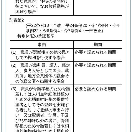
れた職員が、休暇の期間満了
後において、なお普通勤務が
困難な場合
別表第2
(平22条例18・全改、平24条例20・令4条例4・令4
条例22・令6条例4・令7条例4・一部改正)
特別休暇の承認基準
事由
期間
(1)
職員が選挙権その他公民と
必要と認められる期間
しての権利を行使する場合
(2)
職員が裁判員、証人、鑑定
必要と認められる期間
人、参考人等として国会、裁
判所、地方公共団体の議会そ
の他官公署へ出頭する場合
(3)
職員が骨髄移植のため骨髄
必要と認められる期間
若しくは末梢血幹細胞移植の
ための末梢血幹細胞の提供希
望者としてその登録を実施す
る者に対して登録の申出を行
い、又は配偶者、父母、子及
び兄弟姉妹以外の者に、骨髄
移植のため骨髄若しくは末梢
血幹細胞移植のため末梢血幹