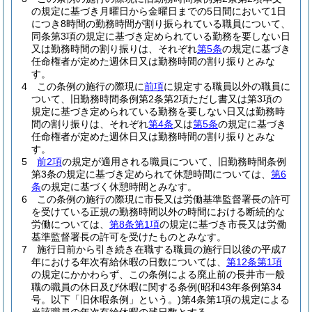
の規定に基づき月曜日から金曜日までの5日間において1日
につき8時間の勤務時間が割り振られている職員について、
同条第3項の規定に基づき定められている勤務を要しない日
又は勤務時間の割り振りは、それぞれ
第5条
の規定に基づき
任命権者が定めた週休日又は勤務時間の割り振りとみな
す。
4
この条例の施行の際現に
前項
に規定する職員以外の職員に
ついて、旧勤務時間条例第2条第2項ただし書又は第3項の
規定に基づき定められている勤務を要しない日又は勤務時
間の割り振りは、それぞれ
第4条
又は
第5条
の規定に基づき
任命権者が定めた週休日又は勤務時間の割り振りとみな
す。
5
前2項
の規定が適用される職員について、旧勤務時間条例
第3条の規定に基づき定められて休憩時間については、
第6
条
の規定に基づく休憩時間とみなす。
6
この条例の施行の際現に市長又は労働基準監督署長の許可
を受けている正規の勤務時間以外の時間における断続的な
労働については、
第8条第1項
の規定に基づき市長又は労働
基準監督署長の許可を受けたものとみなす。
7
施行日前から引き続き在職する職員の施行日以後の平成7
年における年次有給休暇の日数については、
第12条第1項
の規定にかかわらず、この条例による廃止前の長井市一般
職の職員の休日及び休暇に関する条例
(昭和43年条例第34
号。以下「旧休暇条例」という。)
第4条第1項の規定による