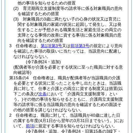
他の事項を知らせるための措置
(2)
育児期両立支援制度等の請求等に係る対象職員の意向
を確認するための措置
(3)
対象職員の3歳に満たない子の心身の状況又は育児に
関する対象職員の家庭の状況に起因して発生し、又は発
生することが予想される職業生活と家庭生活との両立の
支障となる事情の改善に資する事項に係る対象職員の意
向を確認するための措置
3
任命権者は、
第1項第3号
又は
前項第3号
の規定により意向
を確認した事項の取扱いに当たっては、当該意向に配慮し
なければならない。
(令7条例24・追加)
(配偶者等が介護を必要とする状況に至った職員に対する意
向確認等)
第15条の4
任命権者は、職員が配偶者等が当該職員の介護
を必要とする状況に至ったことを申し出たときは、当該職
員に対して、仕事と介護との両立に資する制度又は措置
(以
下この条及び
次条
において「介護両立支援制度等」とい
う。)
その他の事項を知らせるとともに、介護両立支援制度
等の請求等に係る当該職員の意向を確認するための面談そ
の他の措置を講じなければならない。
2
任命権者は、職員に対して、当該職員が40歳に達した日
の属する年度
(4月1日から翌年の3月31日までをいう。)
にお
いて、
前項
に規定する事項を知らせなければならない。
(令7条例4・追加、令7条例24・旧第15条の3繰下・