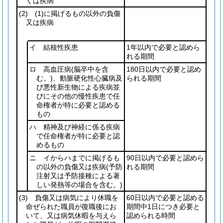
くは疾病
(2)
(1)
に掲げるもの以外の負傷
又は疾病
イ 結核性疾患
1年以内で必要と認めら
れる期間
ロ 高血圧病
(脳卒中を含
180日以内で必要と認め
む。)
、動脈硬化性心臓病及
られる期間
び悪性新生物による疾病並
びにその他の慢性疾患で任
命権者が特に必要と認める
もの
ハ 精神及び神経に係る疾病
で任命権者が特に必要と認
めるもの
ニ イからハまでに掲げるも
90日以内で必要と認めら
の以外の負傷又は疾病
(予防
れる期間
注射又は予防接種による著
しい発熱等の場合を含む。)
(3)
負傷又は病気により休職を
60日以内で必要と認める
命ぜられた職員が復職後にお
期間中1日につき必要と
いて、又は病気休暇を与えら
認められる時間