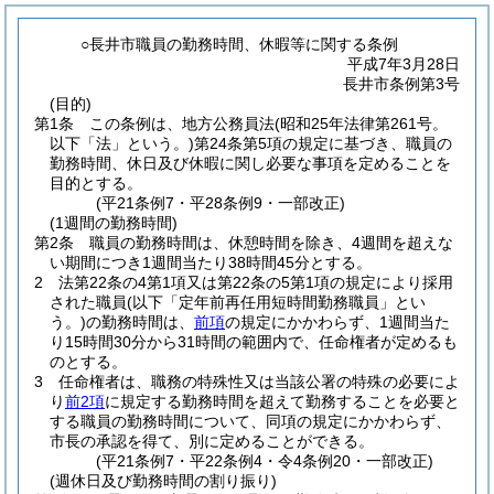
○長井市職員の勤務時間、休暇等に関する条例
平成7年3月28日
長井市条例第3号
(目的)
第1条
この条例は、地方公務員法
(昭和25年法律第261号。
以下「法」という。)
第24条第5項の規定に基づき、職員の
勤務時間、休日及び休暇に関し必要な事項を定めることを
目的とする。
(平21条例7・平28条例9・一部改正)
(1週間の勤務時間)
第2条
職員の勤務時間は、休憩時間を除き、4週間を超えな
い期間につき1週間当たり38時間45分とする。
2
法第22条の4第1項又は第22条の5第1項の規定により採用
された職員
(以下「定年前再任用短時間勤務職員」とい
う。)
の勤務時間は、
前項
の規定にかかわらず、1週間当た
り15時間30分から31時間の範囲内で、任命権者が定めるも
のとする。
3
任命権者は、職務の特殊性又は当該公署の特殊の必要によ
り
前2項
に規定する勤務時間を超えて勤務することを必要と
する職員の勤務時間について、同項の規定にかかわらず、
市長の承認を得て、別に定めることができる。
(平21条例7・平22条例4・令4条例20・一部改正)
(週休日及び勤務時間の割り振り)