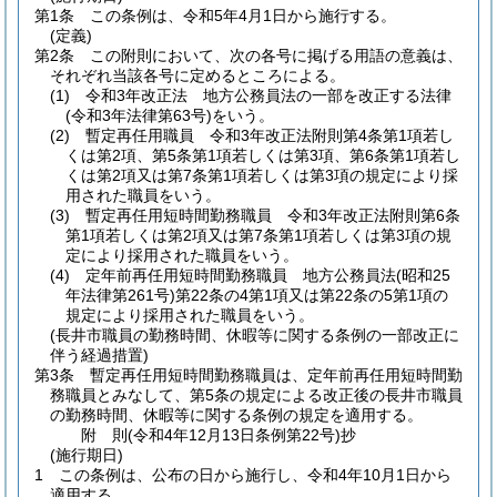
第1条
この条例は、令和5年4月1日から施行する。
(定義)
第2条
この附則において、次の各号に掲げる用語の意義は、
それぞれ当該各号に定めるところによる。
(1)
令和3年改正法 地方公務員法の一部を改正する法律
(令和3年法律第63号)
をいう。
(2)
暫定再任用職員 令和3年改正法附則第4条第1項若し
くは第2項、第5条第1項若しくは第3項、第6条第1項若し
くは第2項又は第7条第1項若しくは第3項の規定により採
用された職員をいう。
(3)
暫定再任用短時間勤務職員 令和3年改正法附則第6条
第1項若しくは第2項又は第7条第1項若しくは第3項の規
定により採用された職員をいう。
(4)
定年前再任用短時間勤務職員 地方公務員法
(昭和25
年法律第261号)
第22条の4第1項又は第22条の5第1項の
規定により採用された職員をいう。
(長井市職員の勤務時間、休暇等に関する条例の一部改正に
伴う経過措置)
第3条
暫定再任用短時間勤務職員は、定年前再任用短時間勤
務職員とみなして、第5条の規定による改正後の長井市職員
の勤務時間、休暇等に関する条例の規定を適用する。
附
則
(令和4年12月13日
条例第22号)
抄
(施行期日)
1
この条例は、公布の日から施行し、令和4年10月1日から
適用する。