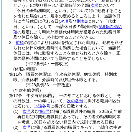
務時間が割り振られた日
(以下この項において「勤務日等」
という。)
に割り振られた勤務時間の全部
(
次項
において
「休日の全勤務時間」という。)
について特に勤務すること
を命じた場合には、規則の定めるところにより、当該休日
前に当該休日に代わる日
(
次項
及び
別表2
において「代休
日」という。)
として、当該休日後の勤務日等
(
第8条の3第1
項
の規定により時間外勤務代休時間が指定された勤務日等
及び休日を除く。)
を指定することができる。
2
前項
の規定により代休日を指定された職員は、勤務を命ぜ
られた休日の全勤務時間を勤務した場合において、当該代
休日には、特に勤務することを命ぜられるときを除き、正
規の勤務時間においても勤務することを要しない。
(平22条例4・一部改正)
(休暇の種類)
第11条
職員の休暇は、年次有給休暇、病気休暇、特別休
暇、介護休暇、介護時間及び組合休暇とする。
(平28条例36・一部改正)
(年次有給休暇)
第12条
年次有給休暇は、一の年ごとにおける休暇とし、そ
の日数は、一の年において、
次の各号
に掲げる職員の区分
に応じて、
当該各号
に掲げる日数とする。
(1)
次号
及び
第3号
に掲げる職員以外の職員 20日
(定年前
再任用短時間勤務職員にあっては、その者の勤務時間等
を考慮し20日を超えない範囲内で規則で定める日数)
(2)
次号
に掲げる職員以外の職員であって、当該年の中途