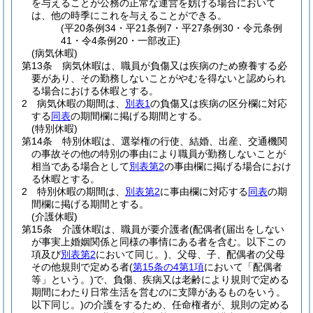
を与えることが公務の正常な運営を妨げる場合において
は、他の時季にこれを与えることができる。
(平20条例34・平21条例7・平27条例30・令元条例
41・令4条例20・一部改正)
(病気休暇)
第13条
病気休暇は、職員が負傷又は疾病のため療養する必
要があり、その勤務しないことがやむを得ないと認められ
る場合における休暇とする。
2
病気休暇の期間は、
別表1
の負傷又は疾病の区分欄に対応
する
同表
の期間欄に掲げる期間とする。
(特別休暇)
第14条
特別休暇は、選挙権の行使、結婚、出産、交通機関
の事故その他の特別の事由により職員が勤務しないことが
相当である場合として
別表第2
の事由欄に掲げる場合におけ
る休暇とする。
2
特別休暇の期間は、
別表第2
に事由欄に対応する
同表
の期
間欄に掲げる期間とする。
(介護休暇)
第15条
介護休暇は、職員が要介護者
(配偶者
(届出をしない
が事実上婚姻関係と同様の事情にある者を含む。以下この
項及び
別表第2
において同じ。)
、父母、子、配偶者の父母
その他規則で定める者
(
第15条の4第1項
において「配偶者
等」という。)
で、負傷、疾病又は老齢により規則で定める
期間にわたり日常生活を営むのに支障があるものをいう。
以下同じ。)
の介護をするため、任命権者が、規則の定める