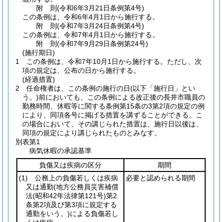
附
則
(令和6年3月21日
条例第4号)
この条例は、令和6年4月1日から施行する。
附
則
(令和7年3月24日
条例第4号)
この条例は、令和7年4月1日から施行する。
附
則
(令和7年9月29日
条例第24号)
(施行期日)
1
この条例は、令和7年10月1日から施行する。
ただし、次
項の規定は、公布の日から施行する。
(経過措置)
2
任命権者は、この条例の施行の日
(以下「施行日」とい
う。)
前においても、この条例による改正後の長井市職員の
勤務時間、休暇等に関する条例第15条の3第2項の規定の例
により、同項各号に掲げる措置を講ずることができる。
こ
の場合において、その講じられた措置は、施行日以後は、
同項の規定により講じられたものとみなす。
別表第1
病気休暇の承認基準
負傷又は疾病の区分
期間
(1)
公務上の負傷若しくは疾病
必要と認められる期間
又は通勤
(地方公務員災害補償
法
(昭和42年法律第121号)
第2
条第2項及び第3項に規定する
通勤をいう。)
による負傷若し