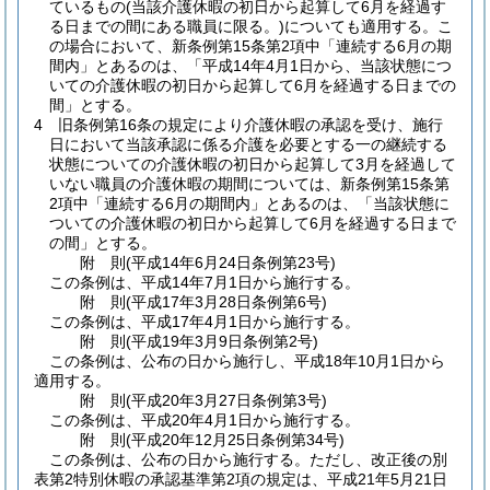
ているもの
(当該介護休暇の初日から起算して6月を経過す
る日までの間にある職員に限る。)
についても適用する。
こ
の場合において、新条例第15条第2項中「連続する6月の期
間内」とあるのは、「平成14年4月1日から、当該状態につ
いての介護休暇の初日から起算して6月を経過する日までの
間」とする。
4
旧条例第16条の規定により介護休暇の承認を受け、施行
日において当該承認に係る介護を必要とする一の継続する
状態についての介護休暇の初日から起算して3月を経過して
いない職員の介護休暇の期間については、新条例第15条第
2項中「連続する6月の期間内」とあるのは、「当該状態に
ついての介護休暇の初日から起算して6月を経過する日まで
の間」とする。
附
則
(平成14年6月24日
条例第23号)
この条例は、平成14年7月1日から施行する。
附
則
(平成17年3月28日
条例第6号)
この条例は、平成17年4月1日から施行する。
附
則
(平成19年3月9日
条例第2号)
この条例は、公布の日から施行し、平成18年10月1日から
適用する。
附
則
(平成20年3月27日
条例第3号)
この条例は、平成20年4月1日から施行する。
附
則
(平成20年12月25日
条例第34号)
この条例は、公布の日から施行する。
ただし、改正後の別
表第2特別休暇の承認基準第2項の規定は、平成21年5月21日