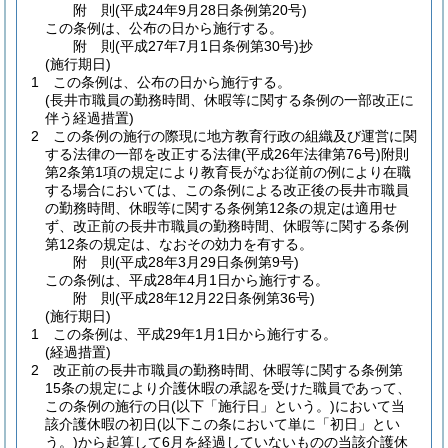
附
則
(平成24年9月28日
条例第20号)
この条例は、公布の日から施行する。
附
則
(平成27年7月1日
条例第30号)
抄
(施行期日)
1
この条例は、公布の日から施行する。
(長井市職員の勤務時間、休暇等に関する条例の一部改正に
伴う経過措置)
2
この条例の施行の際現に地方教育行政の組織及び運営に関
する法律の一部を改正する法律
(平成26年法律第76号)
附則
第2条第1項の規定により教育長がなお従前の例により在職
する場合においては、この条例による改正後の長井市職員
の勤務時間、休暇等に関する条例第12条の規定は適用せ
ず、改正前の長井市職員の勤務時間、休暇等に関する条例
第12条の規定は、なおその効力を有する。
附
則
(平成28年3月29日
条例第9号)
この条例は、平成28年4月1日から施行する。
附
則
(平成28年12月22日
条例第36号)
(施行期日)
1
この条例は、平成29年1月1日から施行する。
(経過措置)
2
改正前の長井市職員の勤務時間、休暇等に関する条例第
15条の規定により介護休暇の承認を受けた職員であって、
この条例の施行の日
(以下「施行日」という。)
において当
該介護休暇の初日
(以下この条において単に「初日」とい
う。)
から起算して6月を経過していないものの当該介護休