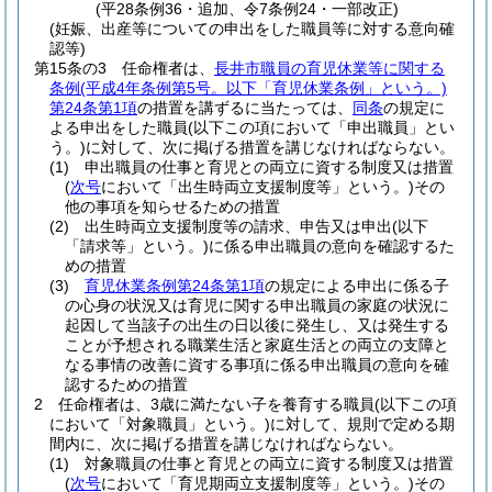
(平28条例36・追加、令7条例24・一部改正)
(妊娠、出産等についての申出をした職員等に対する意向確
認等)
第15条の3
任命権者は、
長井市職員の育児休業等に関する
条例
(平成4年条例第5号。以下「育児休業条例」という。)
第24条第1項
の措置を講ずるに当たっては、
同条
の規定に
よる申出をした職員
(以下この項において「申出職員」とい
う。)
に対して、次に掲げる措置を講じなければならない。
(1)
申出職員の仕事と育児との両立に資する制度又は措置
(
次号
において「出生時両立支援制度等」という。)
その
他の事項を知らせるための措置
(2)
出生時両立支援制度等の請求、申告又は申出
(以下
「請求等」という。)
に係る申出職員の意向を確認するた
めの措置
(3)
育児休業条例第24条第1項
の規定による申出に係る子
の心身の状況又は育児に関する申出職員の家庭の状況に
起因して当該子の出生の日以後に発生し、又は発生する
ことが予想される職業生活と家庭生活との両立の支障と
なる事情の改善に資する事項に係る申出職員の意向を確
認するための措置
2
任命権者は、3歳に満たない子を養育する職員
(以下この項
において「対象職員」という。)
に対して、規則で定める期
間内に、次に掲げる措置を講じなければならない。
(1)
対象職員の仕事と育児との両立に資する制度又は措置
(
次号
において「育児期両立支援制度等」という。)
その